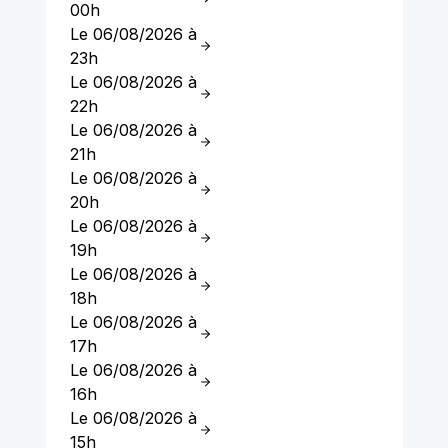
00h
Le 06/08/2026 à
23h
Le 06/08/2026 à
22h
Le 06/08/2026 à
21h
Le 06/08/2026 à
20h
Le 06/08/2026 à
19h
Le 06/08/2026 à
18h
Le 06/08/2026 à
17h
Le 06/08/2026 à
16h
Le 06/08/2026 à
15h