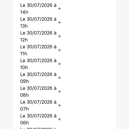
Le 30/07/2026 à
14h
Le 30/07/2026 à
13h
Le 30/07/2026 à
12h
Le 30/07/2026 à
11h
Le 30/07/2026 à
10h
Le 30/07/2026 à
09h
Le 30/07/2026 à
08h
Le 30/07/2026 à
07h
Le 30/07/2026 à
06h