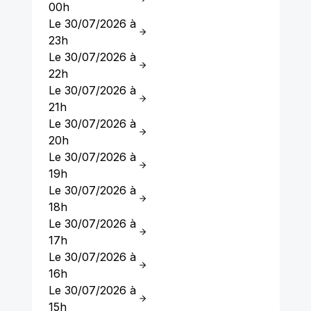
00h
Le 30/07/2026 à
23h
Le 30/07/2026 à
22h
Le 30/07/2026 à
21h
Le 30/07/2026 à
20h
Le 30/07/2026 à
19h
Le 30/07/2026 à
18h
Le 30/07/2026 à
17h
Le 30/07/2026 à
16h
Le 30/07/2026 à
15h