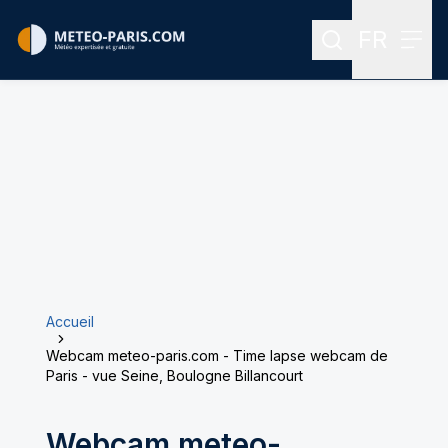
FR
Rechercher
Menu
Menu des
Accueil
Webcam meteo-paris.com - Time lapse webcam de
Paris - vue Seine, Boulogne Billancourt
Webcam meteo-