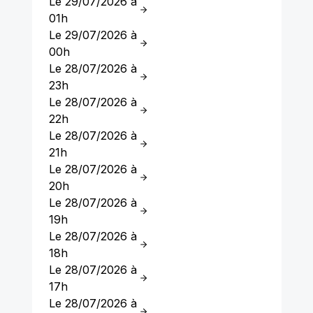
Le 29/07/2026 à
01h
Le 29/07/2026 à
00h
Le 28/07/2026 à
23h
Le 28/07/2026 à
22h
Le 28/07/2026 à
21h
Le 28/07/2026 à
20h
Le 28/07/2026 à
19h
Le 28/07/2026 à
18h
Le 28/07/2026 à
17h
Le 28/07/2026 à