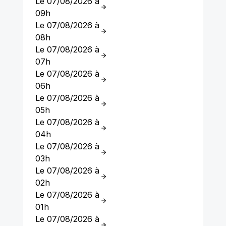
Le 07/08/2026 à
09h
Le 07/08/2026 à
08h
Le 07/08/2026 à
07h
Le 07/08/2026 à
06h
Le 07/08/2026 à
05h
Le 07/08/2026 à
04h
Le 07/08/2026 à
03h
Le 07/08/2026 à
02h
Le 07/08/2026 à
01h
Le 07/08/2026 à