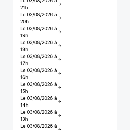
Le 03/08/2026 à
21h
Le 03/08/2026 à
20h
Le 03/08/2026 à
19h
Le 03/08/2026 à
18h
Le 03/08/2026 à
17h
Le 03/08/2026 à
16h
Le 03/08/2026 à
15h
Le 03/08/2026 à
14h
Le 03/08/2026 à
13h
Le 03/08/2026 à