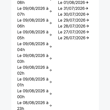
08h
Le 01/08/2026
Le 09/08/2026 à
Le 31/07/2026
07h
Le 30/07/2026
Le 09/08/2026 à
Le 29/07/2026
06h
Le 28/07/2026
Le 09/08/2026 à
Le 27/07/2026
05h
Le 26/07/2026
Le 09/08/2026 à
04h
Le 09/08/2026 à
03h
Le 09/08/2026 à
02h
Le 09/08/2026 à
01h
Le 09/08/2026 à
00h
Le 08/08/2026 à
23h