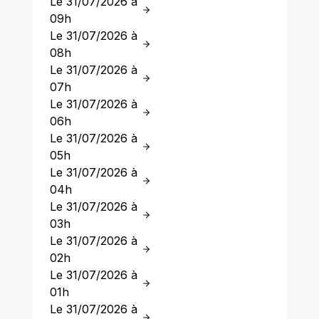
Le 31/07/2026 à
09h
Le 31/07/2026 à
08h
Le 31/07/2026 à
07h
Le 31/07/2026 à
06h
Le 31/07/2026 à
05h
Le 31/07/2026 à
04h
Le 31/07/2026 à
03h
Le 31/07/2026 à
02h
Le 31/07/2026 à
01h
Le 31/07/2026 à