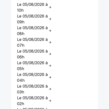
Le 05/08/2026 à
10h
Le 05/08/2026 à
09h
Le 05/08/2026 à
08h
Le 05/08/2026 à
07h
Le 05/08/2026 à
06h
Le 05/08/2026 à
05h
Le 05/08/2026 à
04h
Le 05/08/2026 à
03h
Le 05/08/2026 à
02h