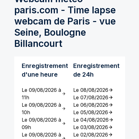
paris.com - Time lapse
webcam de Paris - vue
Seine, Boulogne
Billancourt
Enregistrement
Enregistrement
d'une heure
de 24h
Le 09/08/2026 à
Le 08/08/2026
11h
Le 07/08/2026
Le 09/08/2026 à
Le 06/08/2026
10h
Le 05/08/2026
Le 09/08/2026 à
Le 04/08/2026
09h
Le 03/08/2026
Le 09/08/2026 à
Le 02/08/2026