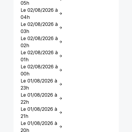
05h
Le 02/08/2026 à
04h
Le 02/08/2026 à
03h
Le 02/08/2026 à
02h
Le 02/08/2026 à
01h
Le 02/08/2026 à
00h
Le 01/08/2026 à
23h
Le 01/08/2026 à
22h
Le 01/08/2026 à
21h
Le 01/08/2026 à
20h