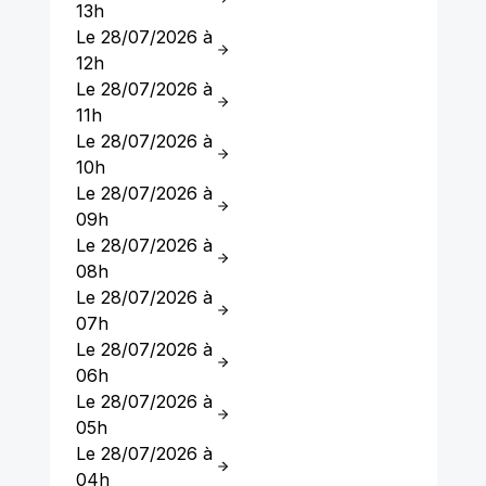
13h
Le 28/07/2026 à
12h
Le 28/07/2026 à
11h
Le 28/07/2026 à
10h
Le 28/07/2026 à
09h
Le 28/07/2026 à
08h
Le 28/07/2026 à
07h
Le 28/07/2026 à
06h
Le 28/07/2026 à
05h
Le 28/07/2026 à
04h