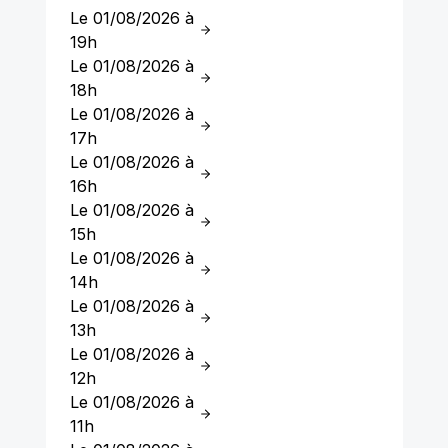
Le 01/08/2026 à
19h
Le 01/08/2026 à
18h
Le 01/08/2026 à
17h
Le 01/08/2026 à
16h
Le 01/08/2026 à
15h
Le 01/08/2026 à
14h
Le 01/08/2026 à
13h
Le 01/08/2026 à
12h
Le 01/08/2026 à
11h