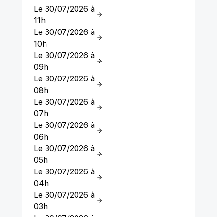
Le 30/07/2026 à
11h
Le 30/07/2026 à
10h
Le 30/07/2026 à
09h
Le 30/07/2026 à
08h
Le 30/07/2026 à
07h
Le 30/07/2026 à
06h
Le 30/07/2026 à
05h
Le 30/07/2026 à
04h
Le 30/07/2026 à
03h