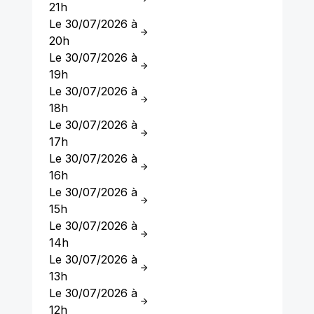
21h
Le 30/07/2026 à
20h
Le 30/07/2026 à
19h
Le 30/07/2026 à
18h
Le 30/07/2026 à
17h
Le 30/07/2026 à
16h
Le 30/07/2026 à
15h
Le 30/07/2026 à
14h
Le 30/07/2026 à
13h
Le 30/07/2026 à
12h