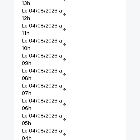
13h
Le 04/08/2026 à
12h
Le 04/08/2026 à
11h
Le 04/08/2026 à
10h
Le 04/08/2026 à
09h
Le 04/08/2026 à
08h
Le 04/08/2026 à
07h
Le 04/08/2026 à
06h
Le 04/08/2026 à
05h
Le 04/08/2026 à
04h