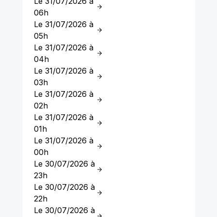
Le 31/07/2026 à
06h
Le 31/07/2026 à
05h
Le 31/07/2026 à
04h
Le 31/07/2026 à
03h
Le 31/07/2026 à
02h
Le 31/07/2026 à
01h
Le 31/07/2026 à
00h
Le 30/07/2026 à
23h
Le 30/07/2026 à
22h
Le 30/07/2026 à