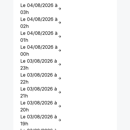
Le 04/08/2026 à
03h
Le 04/08/2026 à
02h
Le 04/08/2026 à
01h
Le 04/08/2026 à
00h
Le 03/08/2026 à
23h
Le 03/08/2026 à
22h
Le 03/08/2026 à
21h
Le 03/08/2026 à
20h
Le 03/08/2026 à
19h