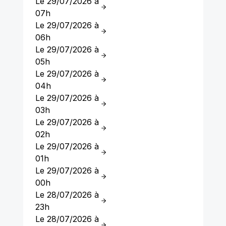
Le 29/07/2026 à
07h
Le 29/07/2026 à
06h
Le 29/07/2026 à
05h
Le 29/07/2026 à
04h
Le 29/07/2026 à
03h
Le 29/07/2026 à
02h
Le 29/07/2026 à
01h
Le 29/07/2026 à
00h
Le 28/07/2026 à
23h
Le 28/07/2026 à