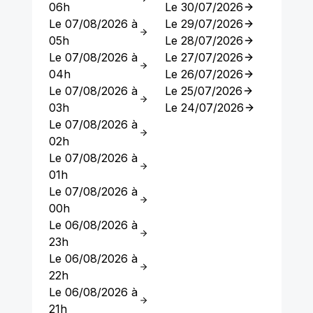
06h
Le 30/07/2026
Le 07/08/2026 à
Le 29/07/2026
05h
Le 28/07/2026
Le 07/08/2026 à
Le 27/07/2026
04h
Le 26/07/2026
Le 07/08/2026 à
Le 25/07/2026
03h
Le 24/07/2026
Le 07/08/2026 à
02h
Le 07/08/2026 à
01h
Le 07/08/2026 à
00h
Le 06/08/2026 à
23h
Le 06/08/2026 à
22h
Le 06/08/2026 à
21h