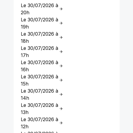
Le 30/07/2026 à
20h
Le 30/07/2026 à
19h
Le 30/07/2026 à
18h
Le 30/07/2026 à
17h
Le 30/07/2026 à
16h
Le 30/07/2026 à
15h
Le 30/07/2026 à
14h
Le 30/07/2026 à
13h
Le 30/07/2026 à
12h