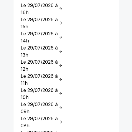
Le 29/07/2026 à
16h
Le 29/07/2026 à
15h
Le 29/07/2026 à
14h
Le 29/07/2026 à
13h
Le 29/07/2026 à
12h
Le 29/07/2026 à
11h
Le 29/07/2026 à
10h
Le 29/07/2026 à
09h
Le 29/07/2026 à
08h