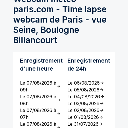
paris.com - Time lapse
webcam de Paris - vue
Seine, Boulogne
Billancourt
Enregistrement
Enregistrement
d'une heure
de 24h
Le 07/08/2026 à
Le 06/08/2026
09h
Le 05/08/2026
Le 07/08/2026 à
Le 04/08/2026
08h
Le 03/08/2026
Le 07/08/2026 à
Le 02/08/2026
07h
Le 01/08/2026
Le 07/08/2026 à
Le 31/07/2026