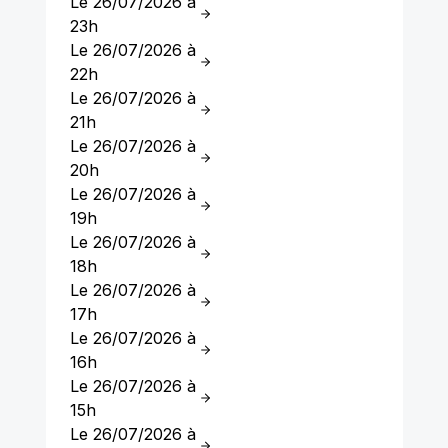
Le 26/07/2026 à
23h
Le 26/07/2026 à
22h
Le 26/07/2026 à
21h
Le 26/07/2026 à
20h
Le 26/07/2026 à
19h
Le 26/07/2026 à
18h
Le 26/07/2026 à
17h
Le 26/07/2026 à
16h
Le 26/07/2026 à
15h
Le 26/07/2026 à