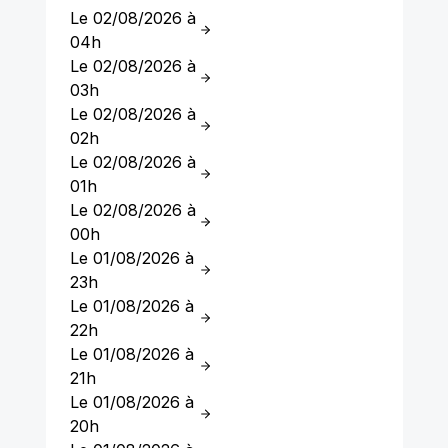
Le 02/08/2026 à
04h
Le 02/08/2026 à
03h
Le 02/08/2026 à
02h
Le 02/08/2026 à
01h
Le 02/08/2026 à
00h
Le 01/08/2026 à
23h
Le 01/08/2026 à
22h
Le 01/08/2026 à
21h
Le 01/08/2026 à
20h