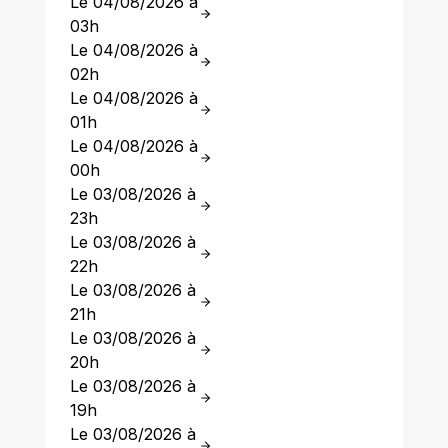
Le 04/08/2026 à
03h
Le 04/08/2026 à
02h
Le 04/08/2026 à
01h
Le 04/08/2026 à
00h
Le 03/08/2026 à
23h
Le 03/08/2026 à
22h
Le 03/08/2026 à
21h
Le 03/08/2026 à
20h
Le 03/08/2026 à
19h
Le 03/08/2026 à