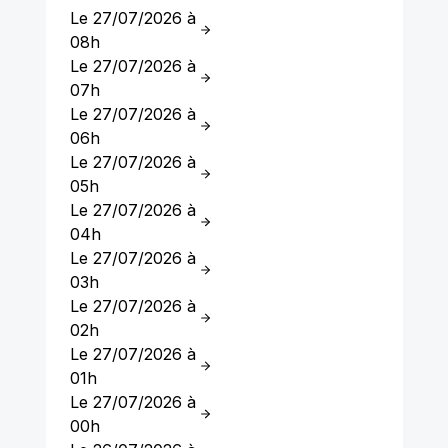
Le 27/07/2026 à
08h
Le 27/07/2026 à
07h
Le 27/07/2026 à
06h
Le 27/07/2026 à
05h
Le 27/07/2026 à
04h
Le 27/07/2026 à
03h
Le 27/07/2026 à
02h
Le 27/07/2026 à
01h
Le 27/07/2026 à
00h