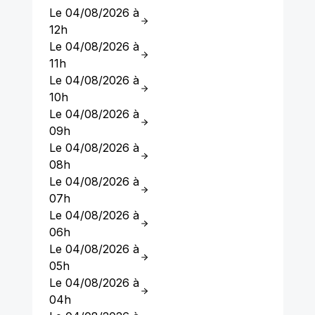
Le 04/08/2026 à
12h
Le 04/08/2026 à
11h
Le 04/08/2026 à
10h
Le 04/08/2026 à
09h
Le 04/08/2026 à
08h
Le 04/08/2026 à
07h
Le 04/08/2026 à
06h
Le 04/08/2026 à
05h
Le 04/08/2026 à
04h