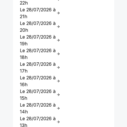
22h
Le 28/07/2026 à
21h
Le 28/07/2026 à
20h
Le 28/07/2026 à
19h
Le 28/07/2026 à
18h
Le 28/07/2026 à
17h
Le 28/07/2026 à
16h
Le 28/07/2026 à
15h
Le 28/07/2026 à
14h
Le 28/07/2026 à
13h