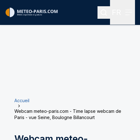
FR
Rechercher
Menu
Menu des
Accueil
Webcam meteo-paris.com - Time lapse webcam de
Paris - vue Seine, Boulogne Billancourt
Webcam meteo-