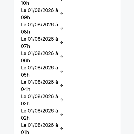
10h
Le 01/08/2026 à
09h
Le 01/08/2026 à
08h
Le 01/08/2026 à
07h
Le 01/08/2026 à
06h
Le 01/08/2026 à
05h
Le 01/08/2026 à
04h
Le 01/08/2026 à
03h
Le 01/08/2026 à
02h
Le 01/08/2026 à
01h