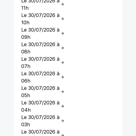
Le 30/07/2026 à
11h
Le 30/07/2026 à
10h
Le 30/07/2026 à
09h
Le 30/07/2026 à
08h
Le 30/07/2026 à
07h
Le 30/07/2026 à
06h
Le 30/07/2026 à
05h
Le 30/07/2026 à
04h
Le 30/07/2026 à
03h
Le 30/07/2026 à