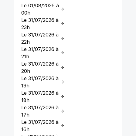
Le 01/08/2026 à
00h
Le 31/07/2026 à
23h
Le 31/07/2026 à
22h
Le 31/07/2026 à
21h
Le 31/07/2026 à
20h
Le 31/07/2026 à
19h
Le 31/07/2026 à
18h
Le 31/07/2026 à
17h
Le 31/07/2026 à
16h