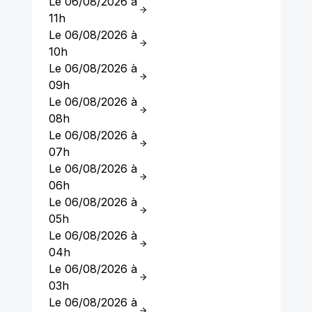
Le 06/08/2026 à
11h
Le 06/08/2026 à
10h
Le 06/08/2026 à
09h
Le 06/08/2026 à
08h
Le 06/08/2026 à
07h
Le 06/08/2026 à
06h
Le 06/08/2026 à
05h
Le 06/08/2026 à
04h
Le 06/08/2026 à
03h
Le 06/08/2026 à