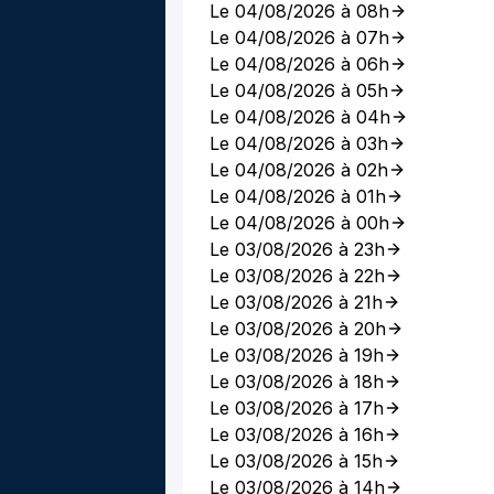
Le 04/08/2026 à 08h
Le 04/08/2026 à 07h
Le 04/08/2026 à 06h
Le 04/08/2026 à 05h
Le 04/08/2026 à 04h
Le 04/08/2026 à 03h
Le 04/08/2026 à 02h
Le 04/08/2026 à 01h
Le 04/08/2026 à 00h
Le 03/08/2026 à 23h
Le 03/08/2026 à 22h
Le 03/08/2026 à 21h
Le 03/08/2026 à 20h
Le 03/08/2026 à 19h
Le 03/08/2026 à 18h
Le 03/08/2026 à 17h
Le 03/08/2026 à 16h
Le 03/08/2026 à 15h
Le 03/08/2026 à 14h