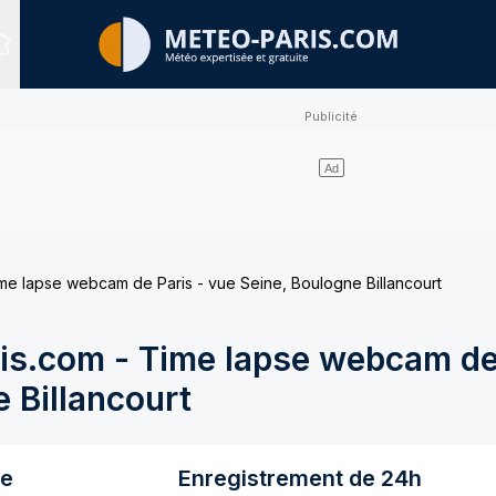
Sites expertisés
e lapse webcam de Paris - vue Seine, Boulogne Billancourt
s.com - Time lapse webcam de 
 Billancourt
re
Enregistrement de 24h