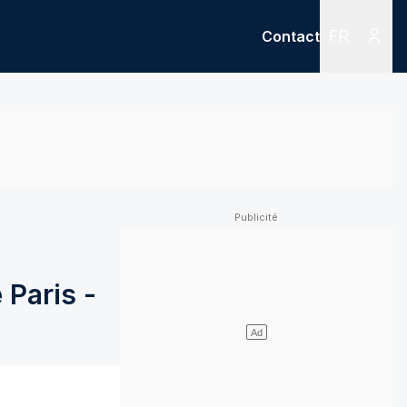
FR
Contact
Menu
Menu des
Paris -