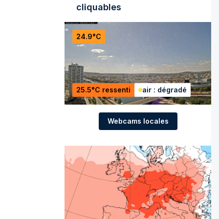
cliquables
24.9°C
25.5°C ressenti
air : dégradé
Webcams locales