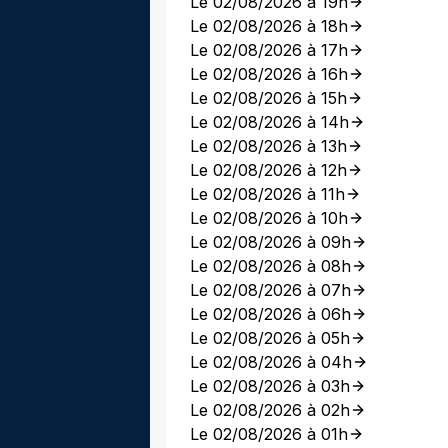
Le 02/08/2026 à 19h
Le 02/08/2026 à 18h
Le 02/08/2026 à 17h
Le 02/08/2026 à 16h
Le 02/08/2026 à 15h
Le 02/08/2026 à 14h
Le 02/08/2026 à 13h
Le 02/08/2026 à 12h
Le 02/08/2026 à 11h
Le 02/08/2026 à 10h
Le 02/08/2026 à 09h
Le 02/08/2026 à 08h
Le 02/08/2026 à 07h
Le 02/08/2026 à 06h
Le 02/08/2026 à 05h
Le 02/08/2026 à 04h
Le 02/08/2026 à 03h
Le 02/08/2026 à 02h
Le 02/08/2026 à 01h