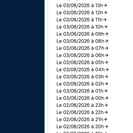
Le 03/08/2026 à 13h
Le 03/08/2026 à 12h
Le 03/08/2026 à 11h
Le 03/08/2026 à 10h
Le 03/08/2026 à 09h
Le 03/08/2026 à 08h
Le 03/08/2026 à 07h
Le 03/08/2026 à 06h
Le 03/08/2026 à 05h
Le 03/08/2026 à 04h
Le 03/08/2026 à 03h
Le 03/08/2026 à 02h
Le 03/08/2026 à 01h
Le 03/08/2026 à 00h
Le 02/08/2026 à 23h
Le 02/08/2026 à 22h
Le 02/08/2026 à 21h
Le 02/08/2026 à 20h