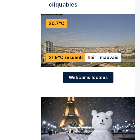
cliquables
20.7°C
21.9°C ressenti
air : mauvais
Webcams locales