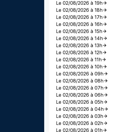
Le 02/08/2026 à 19h
Le 02/08/2026 à 18h
Le 02/08/2026 à 17h
Le 02/08/2026 à 16h
Le 02/08/2026 à 15h
Le 02/08/2026 à 14h
Le 02/08/2026 à 13h
Le 02/08/2026 à 12h
Le 02/08/2026 à 11h
Le 02/08/2026 à 10h
Le 02/08/2026 à 09h
Le 02/08/2026 à 08h
Le 02/08/2026 à 07h
Le 02/08/2026 à 06h
Le 02/08/2026 à 05h
Le 02/08/2026 à 04h
Le 02/08/2026 à 03h
Le 02/08/2026 à 02h
Le 02/08/2026 à 01h