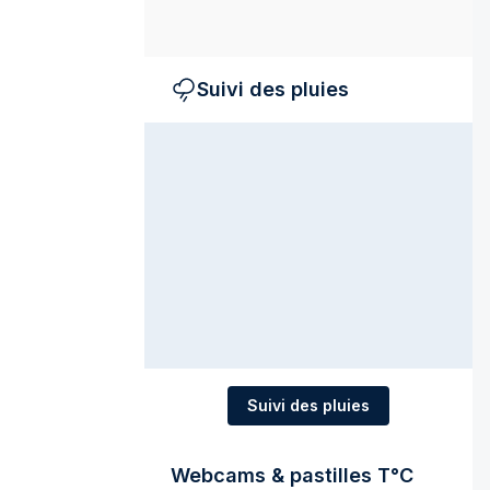
Suivi des pluies
Suivi des pluies
Webcams & pastilles T°C