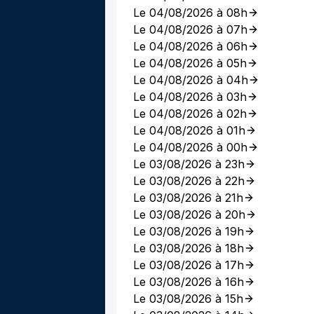
Le 04/08/2026 à 08h
Le 04/08/2026 à 07h
Le 04/08/2026 à 06h
Le 04/08/2026 à 05h
Le 04/08/2026 à 04h
Le 04/08/2026 à 03h
Le 04/08/2026 à 02h
Le 04/08/2026 à 01h
Le 04/08/2026 à 00h
Le 03/08/2026 à 23h
Le 03/08/2026 à 22h
Le 03/08/2026 à 21h
Le 03/08/2026 à 20h
Le 03/08/2026 à 19h
Le 03/08/2026 à 18h
Le 03/08/2026 à 17h
Le 03/08/2026 à 16h
Le 03/08/2026 à 15h