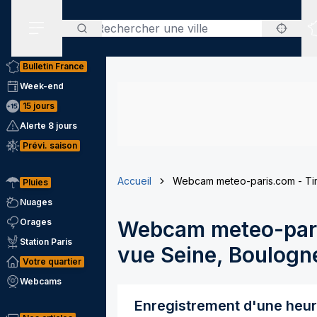
Rechercher
Menu secondaire
Bulletin France
Week-end
15 jours
Alerte 8 jours
Prévi. saison
Accueil
Webcam meteo-paris.com - Tim
Pluies
Nuages
Orages
Webcam meteo-pari
Station Paris
vue Seine, Boulogne
Votre quartier
Webcams
Enregistrement d'une heu