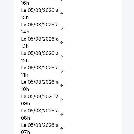
16h
Le 05/08/2026 à
15h
Le 05/08/2026 à
14h
Le 05/08/2026 à
13h
Le 05/08/2026 à
12h
Le 05/08/2026 à
11h
Le 05/08/2026 à
10h
Le 05/08/2026 à
09h
Le 05/08/2026 à
08h
Le 05/08/2026 à
07h