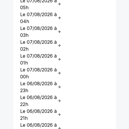
Le 07/08/2026 à
05h
Le 07/08/2026 à
04h
Le 07/08/2026 à
03h
Le 07/08/2026 à
02h
Le 07/08/2026 à
01h
Le 07/08/2026 à
00h
Le 06/08/2026 à
23h
Le 06/08/2026 à
22h
Le 06/08/2026 à
21h
Le 06/08/2026 à