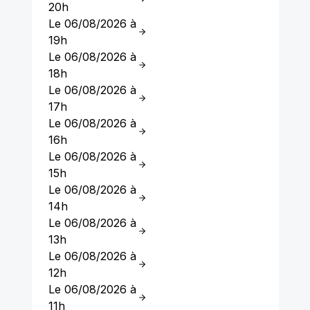
20h
Le 06/08/2026 à
19h
Le 06/08/2026 à
18h
Le 06/08/2026 à
17h
Le 06/08/2026 à
16h
Le 06/08/2026 à
15h
Le 06/08/2026 à
14h
Le 06/08/2026 à
13h
Le 06/08/2026 à
12h
Le 06/08/2026 à
11h