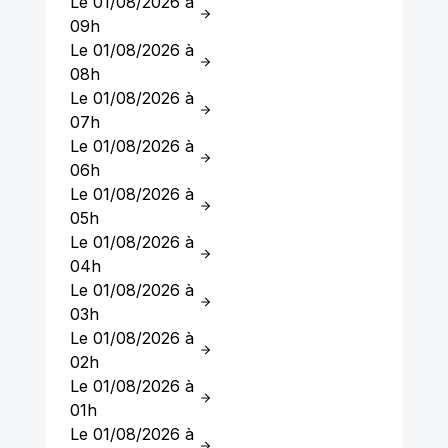
Le 01/08/2026 à
09h
Le 01/08/2026 à
08h
Le 01/08/2026 à
07h
Le 01/08/2026 à
06h
Le 01/08/2026 à
05h
Le 01/08/2026 à
04h
Le 01/08/2026 à
03h
Le 01/08/2026 à
02h
Le 01/08/2026 à
01h
Le 01/08/2026 à