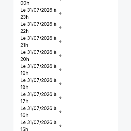
00h
Le 31/07/2026 à
23h
Le 31/07/2026 à
22h
Le 31/07/2026 à
21h
Le 31/07/2026 à
20h
Le 31/07/2026 à
19h
Le 31/07/2026 à
18h
Le 31/07/2026 à
17h
Le 31/07/2026 à
16h
Le 31/07/2026 à
15h