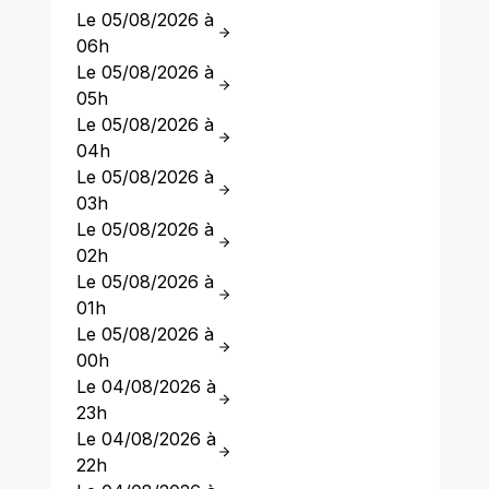
Le 05/08/2026 à
06h
Le 05/08/2026 à
05h
Le 05/08/2026 à
04h
Le 05/08/2026 à
03h
Le 05/08/2026 à
02h
Le 05/08/2026 à
01h
Le 05/08/2026 à
00h
Le 04/08/2026 à
23h
Le 04/08/2026 à
22h