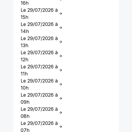
16h
Le 29/07/2026 à
15h
Le 29/07/2026 à
14h
Le 29/07/2026 à
13h
Le 29/07/2026 à
12h
Le 29/07/2026 à
11h
Le 29/07/2026 à
10h
Le 29/07/2026 à
09h
Le 29/07/2026 à
08h
Le 29/07/2026 à
07h