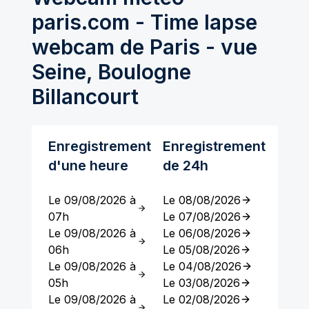
paris.com - Time lapse
webcam de Paris - vue
Seine, Boulogne
Billancourt
Enregistrement
Enregistrement
d'une heure
de 24h
Le 09/08/2026 à
Le 08/08/2026
07h
Le 07/08/2026
Le 09/08/2026 à
Le 06/08/2026
06h
Le 05/08/2026
Le 09/08/2026 à
Le 04/08/2026
05h
Le 03/08/2026
Le 09/08/2026 à
Le 02/08/2026