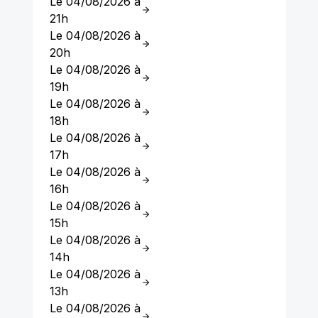
Le 04/08/2026 à
21h
Le 04/08/2026 à
20h
Le 04/08/2026 à
19h
Le 04/08/2026 à
18h
Le 04/08/2026 à
17h
Le 04/08/2026 à
16h
Le 04/08/2026 à
15h
Le 04/08/2026 à
14h
Le 04/08/2026 à
13h
Le 04/08/2026 à