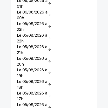
Le 06/08/2026 à
01h
Le 06/08/2026 à
00h
Le 05/08/2026 à
23h
Le 05/08/2026 à
22h
Le 05/08/2026 à
21h
Le 05/08/2026 à
20h
Le 05/08/2026 à
19h
Le 05/08/2026 à
18h
Le 05/08/2026 à
17h
Le 05/08/2026 à