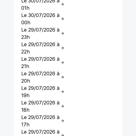
Le 30/07/2026 à
01h
Le 30/07/2026 à
00h
Le 29/07/2026 à
23h
Le 29/07/2026 à
22h
Le 29/07/2026 à
21h
Le 29/07/2026 à
20h
Le 29/07/2026 à
19h
Le 29/07/2026 à
18h
Le 29/07/2026 à
17h
Le 29/07/2026 à