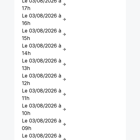
Le 03/08/2026 à
17h
Le 03/08/2026 à
16h
Le 03/08/2026 à
15h
Le 03/08/2026 à
14h
Le 03/08/2026 à
13h
Le 03/08/2026 à
12h
Le 03/08/2026 à
11h
Le 03/08/2026 à
10h
Le 03/08/2026 à
09h
Le 03/08/2026 à