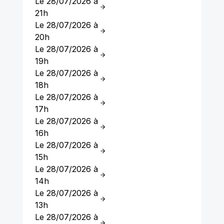
Le 28/07/2026 à
21h
Le 28/07/2026 à
20h
Le 28/07/2026 à
19h
Le 28/07/2026 à
18h
Le 28/07/2026 à
17h
Le 28/07/2026 à
16h
Le 28/07/2026 à
15h
Le 28/07/2026 à
14h
Le 28/07/2026 à
13h
Le 28/07/2026 à