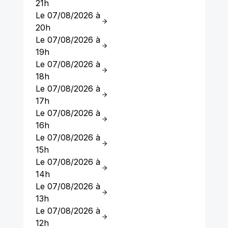
21h
Le 07/08/2026 à
20h
Le 07/08/2026 à
19h
Le 07/08/2026 à
18h
Le 07/08/2026 à
17h
Le 07/08/2026 à
16h
Le 07/08/2026 à
15h
Le 07/08/2026 à
14h
Le 07/08/2026 à
13h
Le 07/08/2026 à
12h