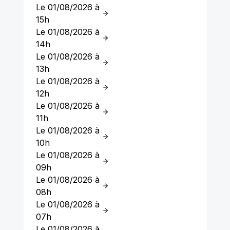
Le 01/08/2026 à
15h
Le 01/08/2026 à
14h
Le 01/08/2026 à
13h
Le 01/08/2026 à
12h
Le 01/08/2026 à
11h
Le 01/08/2026 à
10h
Le 01/08/2026 à
09h
Le 01/08/2026 à
08h
Le 01/08/2026 à
07h
Le 01/08/2026 à