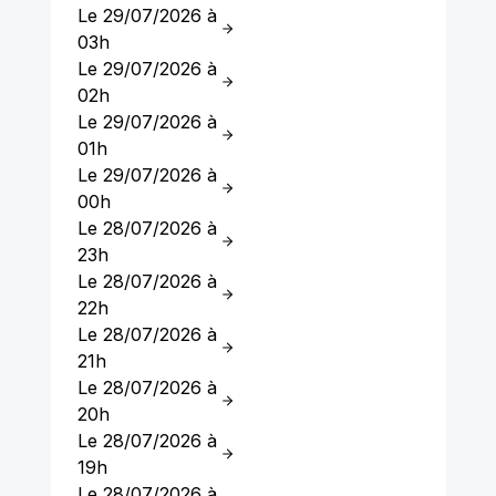
Le 29/07/2026 à
03h
Le 29/07/2026 à
02h
Le 29/07/2026 à
01h
Le 29/07/2026 à
00h
Le 28/07/2026 à
23h
Le 28/07/2026 à
22h
Le 28/07/2026 à
21h
Le 28/07/2026 à
20h
Le 28/07/2026 à
19h
Le 28/07/2026 à