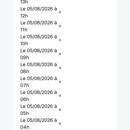
13h
Le 05/08/2026 à
12h
Le 05/08/2026 à
11h
Le 05/08/2026 à
10h
Le 05/08/2026 à
09h
Le 05/08/2026 à
08h
Le 05/08/2026 à
07h
Le 05/08/2026 à
06h
Le 05/08/2026 à
05h
Le 05/08/2026 à
04h