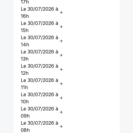
17h
Le 30/07/2026 à
16h
Le 30/07/2026 à
15h
Le 30/07/2026 à
14h
Le 30/07/2026 à
13h
Le 30/07/2026 à
12h
Le 30/07/2026 à
11h
Le 30/07/2026 à
10h
Le 30/07/2026 à
09h
Le 30/07/2026 à
08h