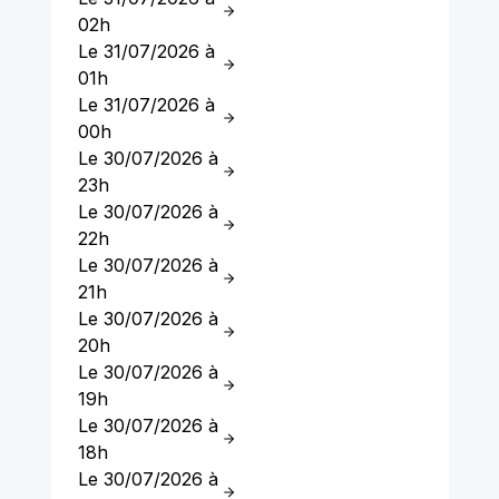
02h
Le 31/07/2026 à
01h
Le 31/07/2026 à
00h
Le 30/07/2026 à
23h
Le 30/07/2026 à
22h
Le 30/07/2026 à
21h
Le 30/07/2026 à
20h
Le 30/07/2026 à
19h
Le 30/07/2026 à
18h
Le 30/07/2026 à