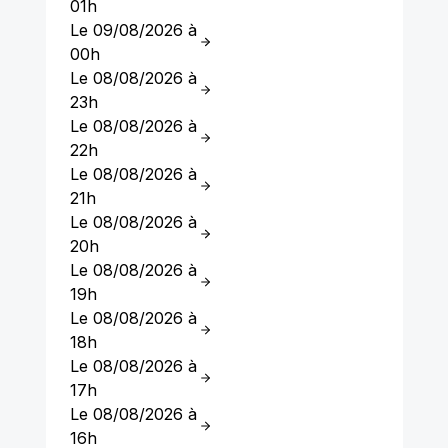
01h
Le 09/08/2026 à
00h
Le 08/08/2026 à
23h
Le 08/08/2026 à
22h
Le 08/08/2026 à
21h
Le 08/08/2026 à
20h
Le 08/08/2026 à
19h
Le 08/08/2026 à
18h
Le 08/08/2026 à
17h
Le 08/08/2026 à
16h