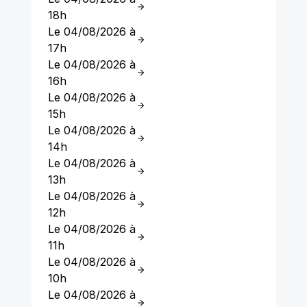
18h
Le 04/08/2026 à
17h
Le 04/08/2026 à
16h
Le 04/08/2026 à
15h
Le 04/08/2026 à
14h
Le 04/08/2026 à
13h
Le 04/08/2026 à
12h
Le 04/08/2026 à
11h
Le 04/08/2026 à
10h
Le 04/08/2026 à