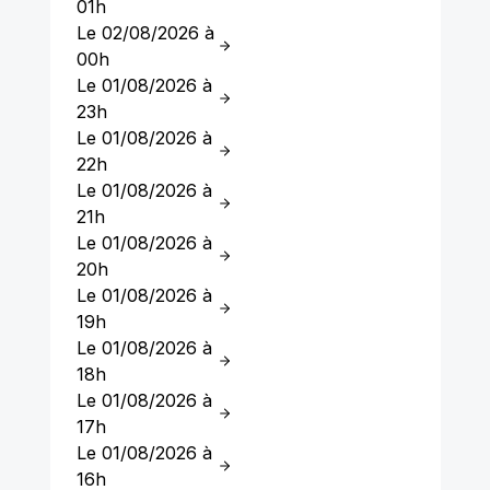
01h
Le 02/08/2026 à
00h
Le 01/08/2026 à
23h
Le 01/08/2026 à
22h
Le 01/08/2026 à
21h
Le 01/08/2026 à
20h
Le 01/08/2026 à
19h
Le 01/08/2026 à
18h
Le 01/08/2026 à
17h
Le 01/08/2026 à
16h