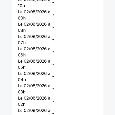
10h
Le 02/08/2026 à
09h
Le 02/08/2026 à
08h
Le 02/08/2026 à
07h
Le 02/08/2026 à
06h
Le 02/08/2026 à
05h
Le 02/08/2026 à
04h
Le 02/08/2026 à
03h
Le 02/08/2026 à
02h
Le 02/08/2026 à