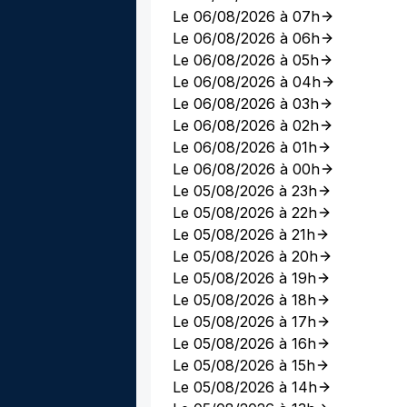
Le 06/08/2026 à 07h
Le 06/08/2026 à 06h
Le 06/08/2026 à 05h
Le 06/08/2026 à 04h
Le 06/08/2026 à 03h
Le 06/08/2026 à 02h
Le 06/08/2026 à 01h
Le 06/08/2026 à 00h
Le 05/08/2026 à 23h
Le 05/08/2026 à 22h
Le 05/08/2026 à 21h
Le 05/08/2026 à 20h
Le 05/08/2026 à 19h
Le 05/08/2026 à 18h
Le 05/08/2026 à 17h
Le 05/08/2026 à 16h
Le 05/08/2026 à 15h
Le 05/08/2026 à 14h