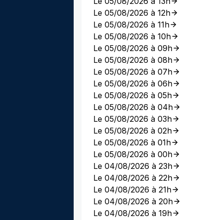
Le 05/08/2026 à 13h
Le 05/08/2026 à 12h
Le 05/08/2026 à 11h
Le 05/08/2026 à 10h
Le 05/08/2026 à 09h
Le 05/08/2026 à 08h
Le 05/08/2026 à 07h
Le 05/08/2026 à 06h
Le 05/08/2026 à 05h
Le 05/08/2026 à 04h
Le 05/08/2026 à 03h
Le 05/08/2026 à 02h
Le 05/08/2026 à 01h
Le 05/08/2026 à 00h
Le 04/08/2026 à 23h
Le 04/08/2026 à 22h
Le 04/08/2026 à 21h
Le 04/08/2026 à 20h
Le 04/08/2026 à 19h