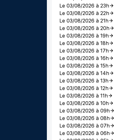
Le 03/08/2026 à 23h
Le 03/08/2026 à 22h
Le 03/08/2026 à 21h
Le 03/08/2026 à 20h
Le 03/08/2026 à 19h
Le 03/08/2026 à 18h
Le 03/08/2026 à 17h
Le 03/08/2026 à 16h
Le 03/08/2026 à 15h
Le 03/08/2026 à 14h
Le 03/08/2026 à 13h
Le 03/08/2026 à 12h
Le 03/08/2026 à 11h
Le 03/08/2026 à 10h
Le 03/08/2026 à 09h
Le 03/08/2026 à 08h
Le 03/08/2026 à 07h
Le 03/08/2026 à 06h