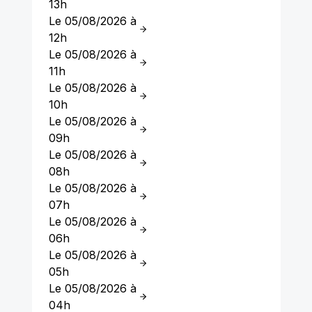
13h
Le 05/08/2026 à
12h
Le 05/08/2026 à
11h
Le 05/08/2026 à
10h
Le 05/08/2026 à
09h
Le 05/08/2026 à
08h
Le 05/08/2026 à
07h
Le 05/08/2026 à
06h
Le 05/08/2026 à
05h
Le 05/08/2026 à
04h