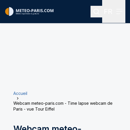
FR
Rechercher
Menu
Menu des
Accueil
Webcam meteo-paris.com - Time lapse webcam de
Paris - vue Tour Eiffel
Webcam meteo-