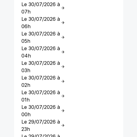
Le 30/07/2026 à
07h
Le 30/07/2026 à
06h
Le 30/07/2026 à
05h
Le 30/07/2026 à
04h
Le 30/07/2026 à
03h
Le 30/07/2026 à
02h
Le 30/07/2026 à
01h
Le 30/07/2026 à
00h
Le 29/07/2026 à
23h
Le 29/07/2026 à