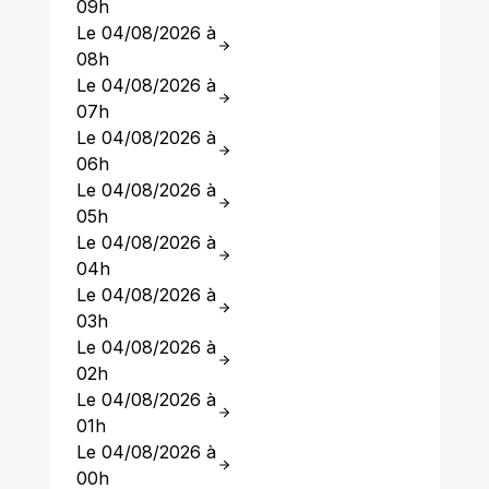
09h
Le 04/08/2026 à
08h
Le 04/08/2026 à
07h
Le 04/08/2026 à
06h
Le 04/08/2026 à
05h
Le 04/08/2026 à
04h
Le 04/08/2026 à
03h
Le 04/08/2026 à
02h
Le 04/08/2026 à
01h
Le 04/08/2026 à
00h