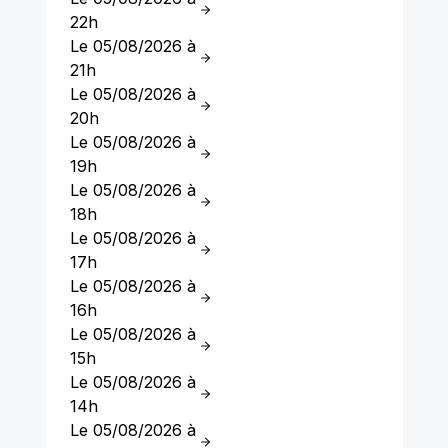
22h
Le 05/08/2026 à
21h
Le 05/08/2026 à
20h
Le 05/08/2026 à
19h
Le 05/08/2026 à
18h
Le 05/08/2026 à
17h
Le 05/08/2026 à
16h
Le 05/08/2026 à
15h
Le 05/08/2026 à
14h
Le 05/08/2026 à