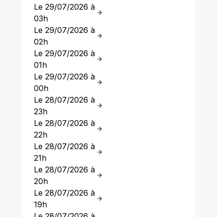
Le 29/07/2026 à
03h
Le 29/07/2026 à
02h
Le 29/07/2026 à
01h
Le 29/07/2026 à
00h
Le 28/07/2026 à
23h
Le 28/07/2026 à
22h
Le 28/07/2026 à
21h
Le 28/07/2026 à
20h
Le 28/07/2026 à
19h
Le 28/07/2026 à