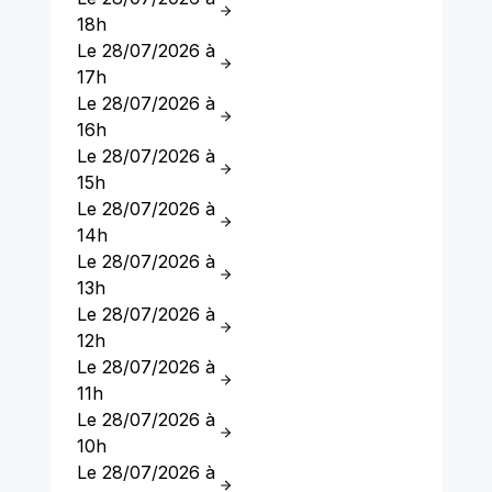
18h
Le 28/07/2026 à
17h
Le 28/07/2026 à
16h
Le 28/07/2026 à
15h
Le 28/07/2026 à
14h
Le 28/07/2026 à
13h
Le 28/07/2026 à
12h
Le 28/07/2026 à
11h
Le 28/07/2026 à
10h
Le 28/07/2026 à