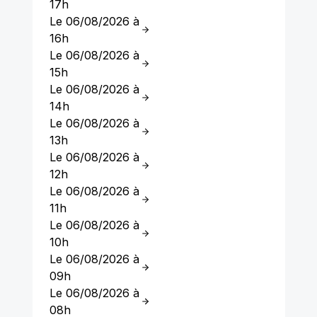
17h
Le 06/08/2026 à
16h
Le 06/08/2026 à
15h
Le 06/08/2026 à
14h
Le 06/08/2026 à
13h
Le 06/08/2026 à
12h
Le 06/08/2026 à
11h
Le 06/08/2026 à
10h
Le 06/08/2026 à
09h
Le 06/08/2026 à
08h