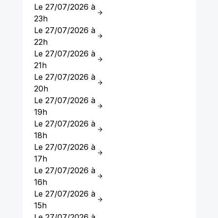
Le 27/07/2026 à
23h
Le 27/07/2026 à
22h
Le 27/07/2026 à
21h
Le 27/07/2026 à
20h
Le 27/07/2026 à
19h
Le 27/07/2026 à
18h
Le 27/07/2026 à
17h
Le 27/07/2026 à
16h
Le 27/07/2026 à
15h
Le 27/07/2026 à