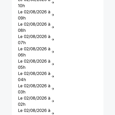
10h
Le 02/08/2026 à
09h
Le 02/08/2026 à
08h
Le 02/08/2026 à
07h
Le 02/08/2026 à
06h
Le 02/08/2026 à
05h
Le 02/08/2026 à
04h
Le 02/08/2026 à
03h
Le 02/08/2026 à
02h
Le 02/08/2026 à