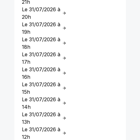
21h
Le 31/07/2026 à
20h
Le 31/07/2026 à
19h
Le 31/07/2026 à
18h
Le 31/07/2026 à
17h
Le 31/07/2026 à
16h
Le 31/07/2026 à
15h
Le 31/07/2026 à
14h
Le 31/07/2026 à
13h
Le 31/07/2026 à
12h