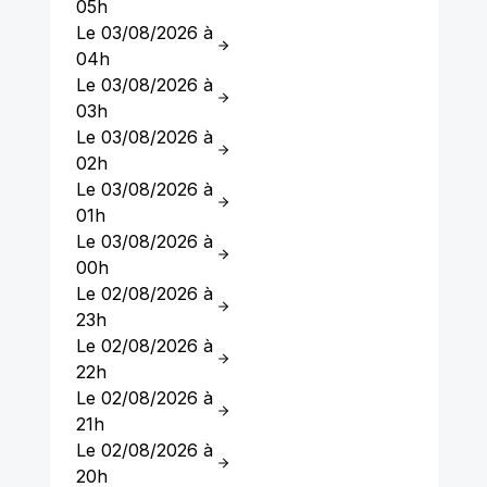
05h
Le 03/08/2026 à
04h
Le 03/08/2026 à
03h
Le 03/08/2026 à
02h
Le 03/08/2026 à
01h
Le 03/08/2026 à
00h
Le 02/08/2026 à
23h
Le 02/08/2026 à
22h
Le 02/08/2026 à
21h
Le 02/08/2026 à
20h