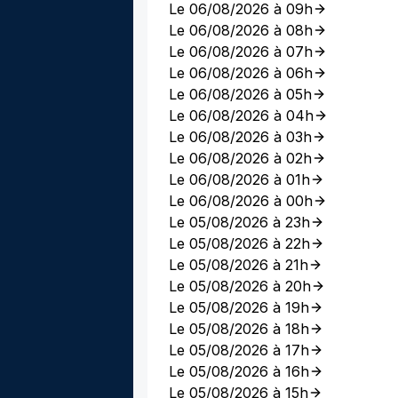
Le 06/08/2026 à 09h
Le 06/08/2026 à 08h
Le 06/08/2026 à 07h
Le 06/08/2026 à 06h
Le 06/08/2026 à 05h
Le 06/08/2026 à 04h
Le 06/08/2026 à 03h
Le 06/08/2026 à 02h
Le 06/08/2026 à 01h
Le 06/08/2026 à 00h
Le 05/08/2026 à 23h
Le 05/08/2026 à 22h
Le 05/08/2026 à 21h
Le 05/08/2026 à 20h
Le 05/08/2026 à 19h
Le 05/08/2026 à 18h
Le 05/08/2026 à 17h
Le 05/08/2026 à 16h
Le 05/08/2026 à 15h