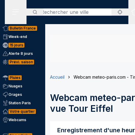
Rechercher
Menu secondaire
Bulletin France
Week-end
15 jours
Alerte 8 jours
Prévi. saison
Accueil
Webcam meteo-paris.com - Tim
Pluies
Nuages
Orages
Webcam meteo-pari
Station Paris
vue Tour Eiffel
Votre quartier
Webcams
Enregistrement d'une heu