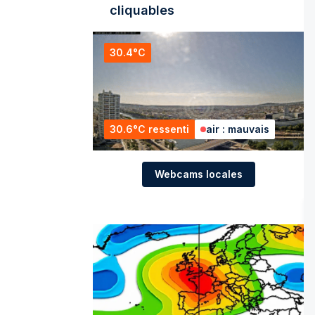
cliquables
30.4°C
30.6°C ressenti
air : mauvais
Webcams locales