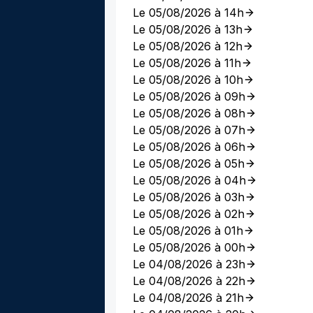
Le 05/08/2026 à 14h
Le 05/08/2026 à 13h
Le 05/08/2026 à 12h
Le 05/08/2026 à 11h
Le 05/08/2026 à 10h
Le 05/08/2026 à 09h
Le 05/08/2026 à 08h
Le 05/08/2026 à 07h
Le 05/08/2026 à 06h
Le 05/08/2026 à 05h
Le 05/08/2026 à 04h
Le 05/08/2026 à 03h
Le 05/08/2026 à 02h
Le 05/08/2026 à 01h
Le 05/08/2026 à 00h
Le 04/08/2026 à 23h
Le 04/08/2026 à 22h
Le 04/08/2026 à 21h