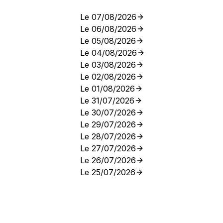
Le 07/08/2026
Le 06/08/2026
Le 05/08/2026
Le 04/08/2026
Le 03/08/2026
Le 02/08/2026
Le 01/08/2026
Le 31/07/2026
Le 30/07/2026
Le 29/07/2026
Le 28/07/2026
Le 27/07/2026
Le 26/07/2026
Le 25/07/2026