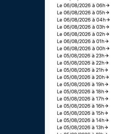
Le 06/08/2026 à 06h
Le 06/08/2026 à 05h
Le 06/08/2026 à 04h
Le 06/08/2026 à 03h
Le 06/08/2026 à 02h
Le 06/08/2026 à 01h
Le 06/08/2026 à 00h
Le 05/08/2026 à 23h
Le 05/08/2026 à 22h
Le 05/08/2026 à 21h
Le 05/08/2026 à 20h
Le 05/08/2026 à 19h
Le 05/08/2026 à 18h
Le 05/08/2026 à 17h
Le 05/08/2026 à 16h
Le 05/08/2026 à 15h
Le 05/08/2026 à 14h
Le 05/08/2026 à 13h