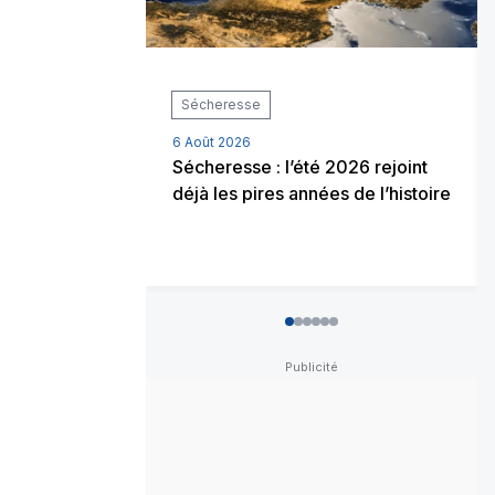
Sécheresse
6 Août 2026
Sécheresse : l’été 2026 rejoint
déjà les pires années de l’histoire
0
1
2
3
4
5