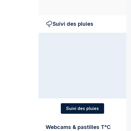
Suivi des pluies
Suivi des pluies
Webcams & pastilles T°C