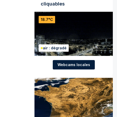
cliquables
18.7°C
air : dégradé
Webcams locales