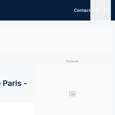
FR
Contact
Menu
Menu des
Paris -