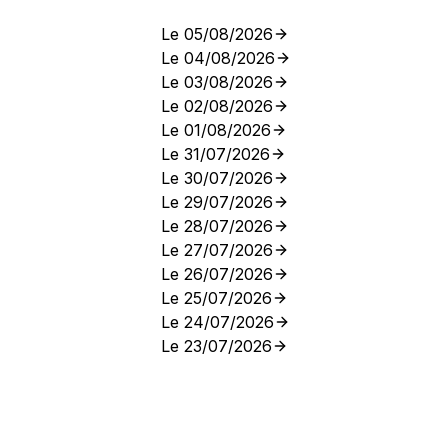
Le 05/08/2026
Le 04/08/2026
Le 03/08/2026
Le 02/08/2026
Le 01/08/2026
Le 31/07/2026
Le 30/07/2026
Le 29/07/2026
Le 28/07/2026
Le 27/07/2026
Le 26/07/2026
Le 25/07/2026
Le 24/07/2026
Le 23/07/2026