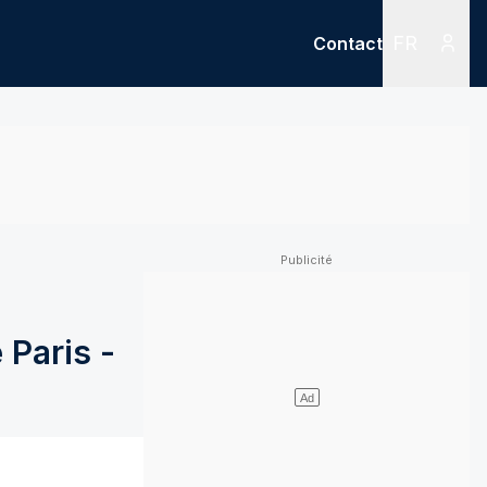
FR
Contact
Menu
Menu des
Paris -