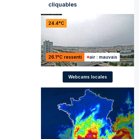
cliquables
24.4°C
26.1°C ressenti
air : mauvais
Webcams locales