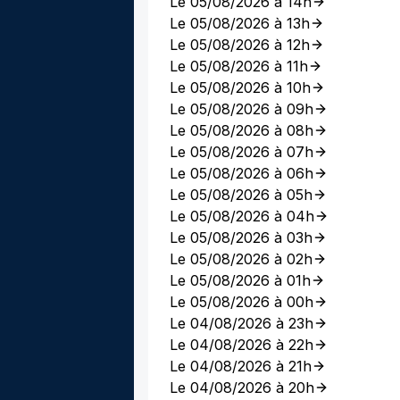
Le 05/08/2026 à 14h
Le 05/08/2026 à 13h
Le 05/08/2026 à 12h
Le 05/08/2026 à 11h
Le 05/08/2026 à 10h
Le 05/08/2026 à 09h
Le 05/08/2026 à 08h
Le 05/08/2026 à 07h
Le 05/08/2026 à 06h
Le 05/08/2026 à 05h
Le 05/08/2026 à 04h
Le 05/08/2026 à 03h
Le 05/08/2026 à 02h
Le 05/08/2026 à 01h
Le 05/08/2026 à 00h
Le 04/08/2026 à 23h
Le 04/08/2026 à 22h
Le 04/08/2026 à 21h
Le 04/08/2026 à 20h