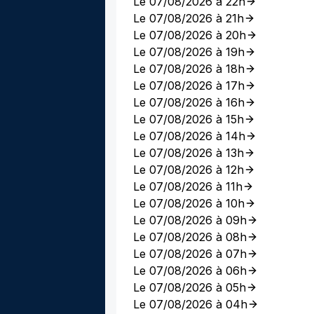
Le 07/08/2026 à 22h
Le 07/08/2026 à 21h
Le 07/08/2026 à 20h
Le 07/08/2026 à 19h
Le 07/08/2026 à 18h
Le 07/08/2026 à 17h
Le 07/08/2026 à 16h
Le 07/08/2026 à 15h
Le 07/08/2026 à 14h
Le 07/08/2026 à 13h
Le 07/08/2026 à 12h
Le 07/08/2026 à 11h
Le 07/08/2026 à 10h
Le 07/08/2026 à 09h
Le 07/08/2026 à 08h
Le 07/08/2026 à 07h
Le 07/08/2026 à 06h
Le 07/08/2026 à 05h
Le 07/08/2026 à 04h