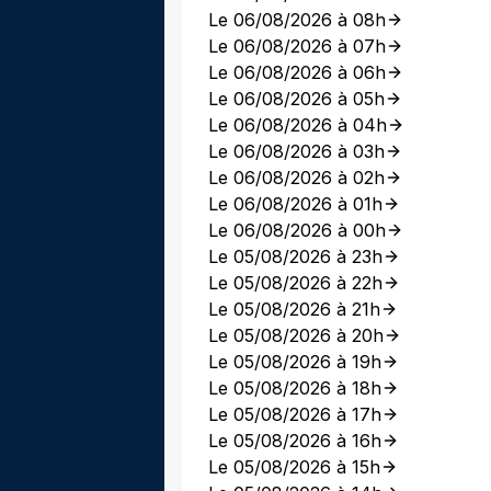
Le 06/08/2026 à 08h
Le 06/08/2026 à 07h
Le 06/08/2026 à 06h
Le 06/08/2026 à 05h
Le 06/08/2026 à 04h
Le 06/08/2026 à 03h
Le 06/08/2026 à 02h
Le 06/08/2026 à 01h
Le 06/08/2026 à 00h
Le 05/08/2026 à 23h
Le 05/08/2026 à 22h
Le 05/08/2026 à 21h
Le 05/08/2026 à 20h
Le 05/08/2026 à 19h
Le 05/08/2026 à 18h
Le 05/08/2026 à 17h
Le 05/08/2026 à 16h
Le 05/08/2026 à 15h