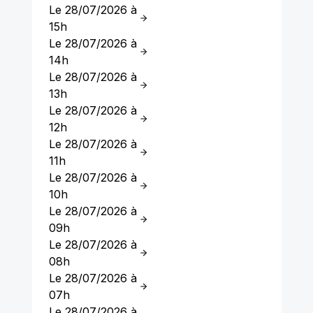
Le 28/07/2026 à
15h
Le 28/07/2026 à
14h
Le 28/07/2026 à
13h
Le 28/07/2026 à
12h
Le 28/07/2026 à
11h
Le 28/07/2026 à
10h
Le 28/07/2026 à
09h
Le 28/07/2026 à
08h
Le 28/07/2026 à
07h
Le 28/07/2026 à