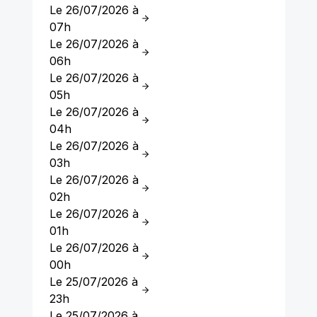
Le 26/07/2026 à
07h
Le 26/07/2026 à
06h
Le 26/07/2026 à
05h
Le 26/07/2026 à
04h
Le 26/07/2026 à
03h
Le 26/07/2026 à
02h
Le 26/07/2026 à
01h
Le 26/07/2026 à
00h
Le 25/07/2026 à
23h
Le 25/07/2026 à