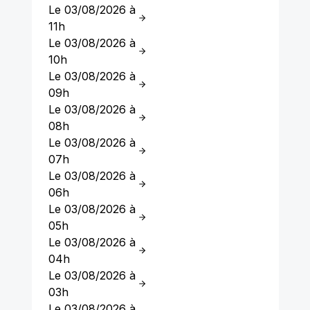
Le 03/08/2026 à
11h
Le 03/08/2026 à
10h
Le 03/08/2026 à
09h
Le 03/08/2026 à
08h
Le 03/08/2026 à
07h
Le 03/08/2026 à
06h
Le 03/08/2026 à
05h
Le 03/08/2026 à
04h
Le 03/08/2026 à
03h
Le 03/08/2026 à