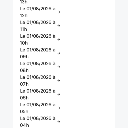
13h
Le 01/08/2026 à
12h
Le 01/08/2026 à
11h
Le 01/08/2026 à
10h
Le 01/08/2026 à
09h
Le 01/08/2026 à
08h
Le 01/08/2026 à
07h
Le 01/08/2026 à
06h
Le 01/08/2026 à
05h
Le 01/08/2026 à
04h