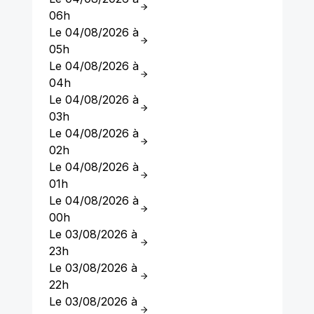
06h
Le 04/08/2026 à
05h
Le 04/08/2026 à
04h
Le 04/08/2026 à
03h
Le 04/08/2026 à
02h
Le 04/08/2026 à
01h
Le 04/08/2026 à
00h
Le 03/08/2026 à
23h
Le 03/08/2026 à
22h
Le 03/08/2026 à