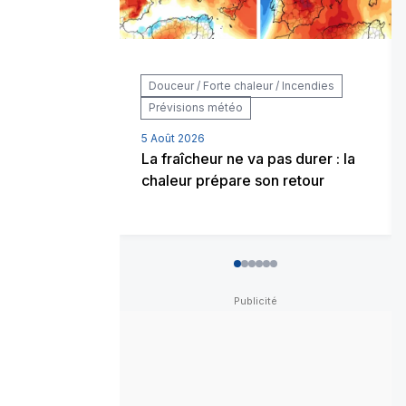
Douceur / Forte chaleur / Incendies
Prévisions météo
5 Août 2026
La fraîcheur ne va pas durer : la
chaleur prépare son retour
0
1
2
3
4
5