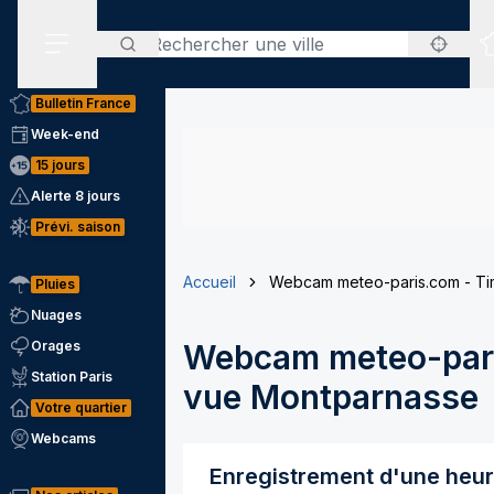
Rechercher
Menu secondaire
Bulletin France
Week-end
15 jours
Alerte 8 jours
Prévi. saison
Accueil
Webcam meteo-paris.com - Ti
Pluies
Nuages
Orages
Webcam meteo-pari
Station Paris
vue Montparnasse
Votre quartier
Webcams
Enregistrement d'une heu