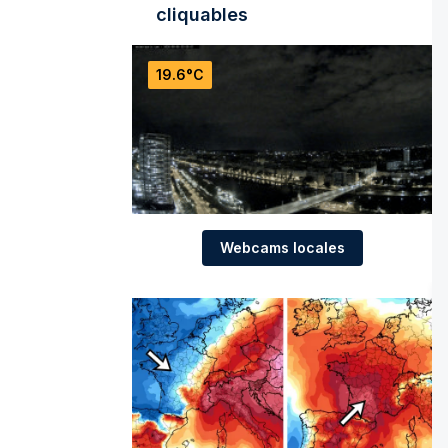
cliquables
19.6°C
Webcams locales