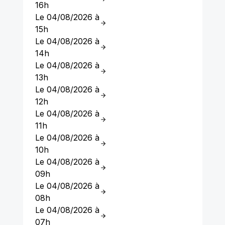
16h
Le 04/08/2026 à
15h
Le 04/08/2026 à
14h
Le 04/08/2026 à
13h
Le 04/08/2026 à
12h
Le 04/08/2026 à
11h
Le 04/08/2026 à
10h
Le 04/08/2026 à
09h
Le 04/08/2026 à
08h
Le 04/08/2026 à
07h