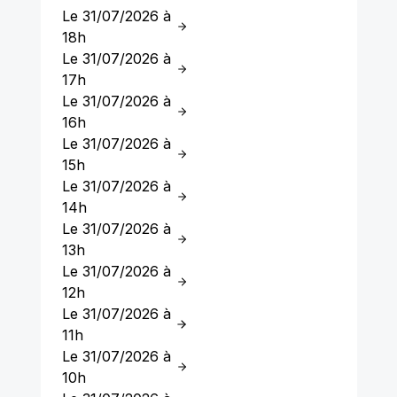
Le 31/07/2026 à
18h
Le 31/07/2026 à
17h
Le 31/07/2026 à
16h
Le 31/07/2026 à
15h
Le 31/07/2026 à
14h
Le 31/07/2026 à
13h
Le 31/07/2026 à
12h
Le 31/07/2026 à
11h
Le 31/07/2026 à
10h