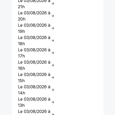
Le 03/08/2026 à
21h
Le 03/08/2026 à
20h
Le 03/08/2026 à
19h
Le 03/08/2026 à
18h
Le 03/08/2026 à
17h
Le 03/08/2026 à
16h
Le 03/08/2026 à
15h
Le 03/08/2026 à
14h
Le 03/08/2026 à
13h
Le 03/08/2026 à