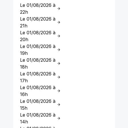
Le 01/08/2026 à
22h
Le 01/08/2026 à
21h
Le 01/08/2026 à
20h
Le 01/08/2026 à
19h
Le 01/08/2026 à
18h
Le 01/08/2026 à
17h
Le 01/08/2026 à
16h
Le 01/08/2026 à
15h
Le 01/08/2026 à
14h