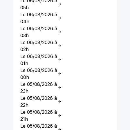
Le 06/08/2026 à
05h
Le 06/08/2026 à
04h
Le 06/08/2026 à
03h
Le 06/08/2026 à
02h
Le 06/08/2026 à
01h
Le 06/08/2026 à
00h
Le 05/08/2026 à
23h
Le 05/08/2026 à
22h
Le 05/08/2026 à
21h
Le 05/08/2026 à