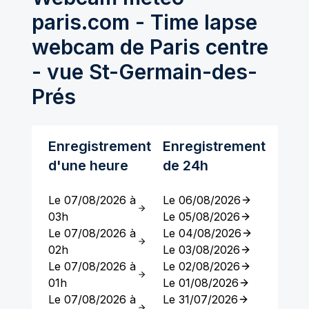
paris.com - Time lapse
webcam de Paris centre
- vue St-Germain-des-
Prés
Enregistrement
Enregistrement
d'une heure
de 24h
Le 07/08/2026 à
Le 06/08/2026
03h
Le 05/08/2026
Le 07/08/2026 à
Le 04/08/2026
02h
Le 03/08/2026
Le 07/08/2026 à
Le 02/08/2026
01h
Le 01/08/2026
Le 07/08/2026 à
Le 31/07/2026