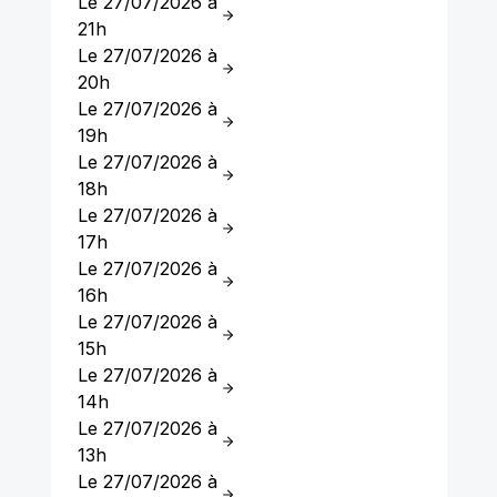
Le 27/07/2026 à
21h
Le 27/07/2026 à
20h
Le 27/07/2026 à
19h
Le 27/07/2026 à
18h
Le 27/07/2026 à
17h
Le 27/07/2026 à
16h
Le 27/07/2026 à
15h
Le 27/07/2026 à
14h
Le 27/07/2026 à
13h
Le 27/07/2026 à