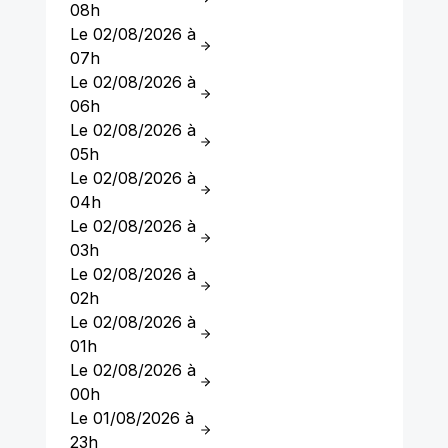
08h
Le 02/08/2026 à
07h
Le 02/08/2026 à
06h
Le 02/08/2026 à
05h
Le 02/08/2026 à
04h
Le 02/08/2026 à
03h
Le 02/08/2026 à
02h
Le 02/08/2026 à
01h
Le 02/08/2026 à
00h
Le 01/08/2026 à
23h