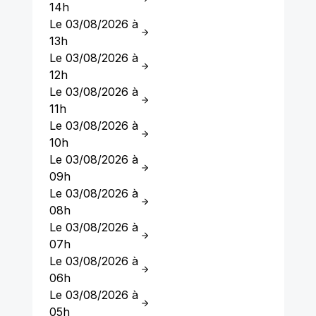
14h
Le 03/08/2026 à
13h
Le 03/08/2026 à
12h
Le 03/08/2026 à
11h
Le 03/08/2026 à
10h
Le 03/08/2026 à
09h
Le 03/08/2026 à
08h
Le 03/08/2026 à
07h
Le 03/08/2026 à
06h
Le 03/08/2026 à
05h