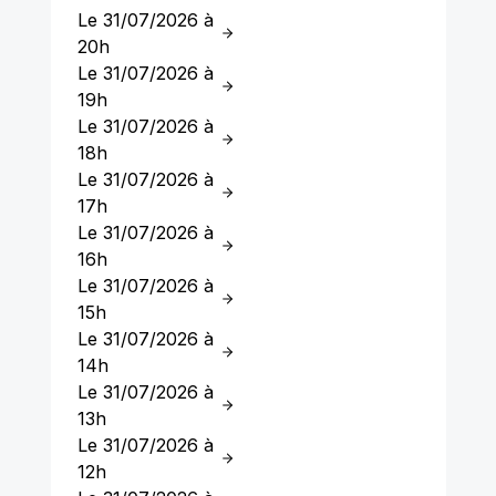
Le 31/07/2026 à
20h
Le 31/07/2026 à
19h
Le 31/07/2026 à
18h
Le 31/07/2026 à
17h
Le 31/07/2026 à
16h
Le 31/07/2026 à
15h
Le 31/07/2026 à
14h
Le 31/07/2026 à
13h
Le 31/07/2026 à
12h