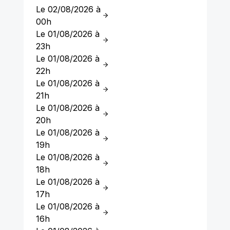
Le 02/08/2026 à
00h
Le 01/08/2026 à
23h
Le 01/08/2026 à
22h
Le 01/08/2026 à
21h
Le 01/08/2026 à
20h
Le 01/08/2026 à
19h
Le 01/08/2026 à
18h
Le 01/08/2026 à
17h
Le 01/08/2026 à
16h