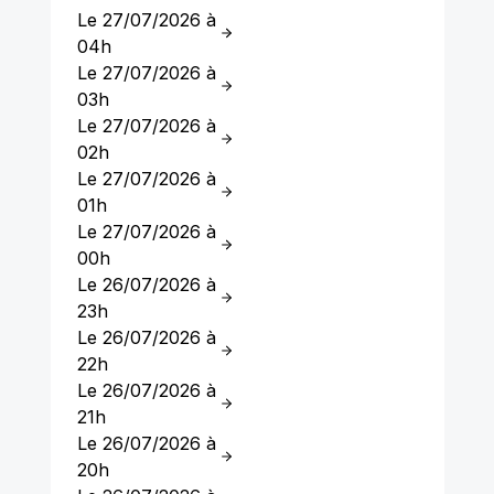
Le 27/07/2026 à
04h
Le 27/07/2026 à
03h
Le 27/07/2026 à
02h
Le 27/07/2026 à
01h
Le 27/07/2026 à
00h
Le 26/07/2026 à
23h
Le 26/07/2026 à
22h
Le 26/07/2026 à
21h
Le 26/07/2026 à
20h