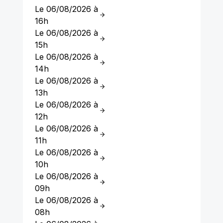
Le 06/08/2026 à
16h
Le 06/08/2026 à
15h
Le 06/08/2026 à
14h
Le 06/08/2026 à
13h
Le 06/08/2026 à
12h
Le 06/08/2026 à
11h
Le 06/08/2026 à
10h
Le 06/08/2026 à
09h
Le 06/08/2026 à
08h