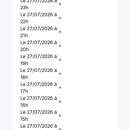
Le 27/07/2026 à
23h
Le 27/07/2026 à
22h
Le 27/07/2026 à
21h
Le 27/07/2026 à
20h
Le 27/07/2026 à
19h
Le 27/07/2026 à
18h
Le 27/07/2026 à
17h
Le 27/07/2026 à
16h
Le 27/07/2026 à
15h
Le 27/07/2026 à