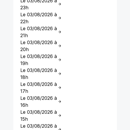
Le 03/08/2026 à
23h
Le 03/08/2026 à
22h
Le 03/08/2026 à
21h
Le 03/08/2026 à
20h
Le 03/08/2026 à
19h
Le 03/08/2026 à
18h
Le 03/08/2026 à
17h
Le 03/08/2026 à
16h
Le 03/08/2026 à
15h
Le 03/08/2026 à