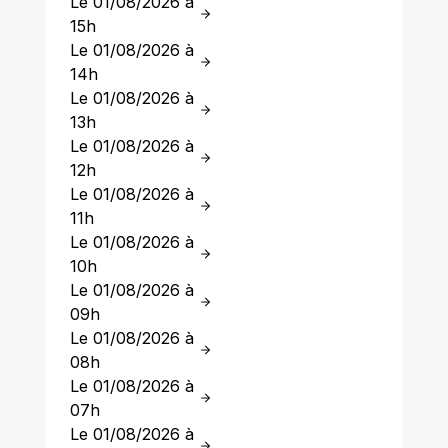
Le 01/08/2026 à
15h
Le 01/08/2026 à
14h
Le 01/08/2026 à
13h
Le 01/08/2026 à
12h
Le 01/08/2026 à
11h
Le 01/08/2026 à
10h
Le 01/08/2026 à
09h
Le 01/08/2026 à
08h
Le 01/08/2026 à
07h
Le 01/08/2026 à