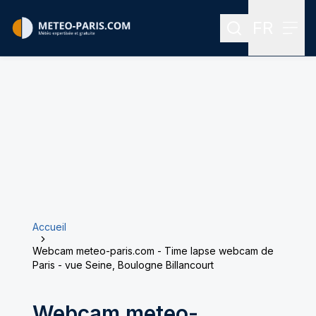
FR
Rechercher
Menu
Menu des
Accueil
Webcam meteo-paris.com - Time lapse webcam de
Paris - vue Seine, Boulogne Billancourt
Webcam meteo-