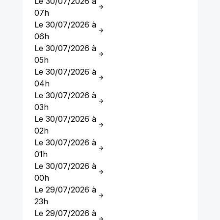
Le 30/07/2026 à
07h
Le 30/07/2026 à
06h
Le 30/07/2026 à
05h
Le 30/07/2026 à
04h
Le 30/07/2026 à
03h
Le 30/07/2026 à
02h
Le 30/07/2026 à
01h
Le 30/07/2026 à
00h
Le 29/07/2026 à
23h
Le 29/07/2026 à