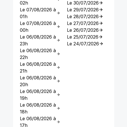
02h
Le 30/07/2026
Le 07/08/2026 à
Le 29/07/2026
01h
Le 28/07/2026
Le 07/08/2026 à
Le 27/07/2026
00h
Le 26/07/2026
Le 06/08/2026 à
Le 25/07/2026
23h
Le 24/07/2026
Le 06/08/2026 à
22h
Le 06/08/2026 à
21h
Le 06/08/2026 à
20h
Le 06/08/2026 à
19h
Le 06/08/2026 à
18h
Le 06/08/2026 à
17h