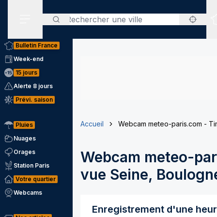
Rechercher
Menu secondaire
Bulletin France
Week-end
15 jours
Alerte 8 jours
Prévi. saison
Accueil
Webcam meteo-paris.com - Tim
Pluies
Nuages
Orages
Webcam meteo-pari
Station Paris
vue Seine, Boulogne
Votre quartier
Webcams
Enregistrement d'une heu