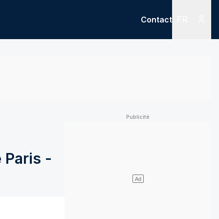
FR
Contact
Menu
Menu des
Paris -