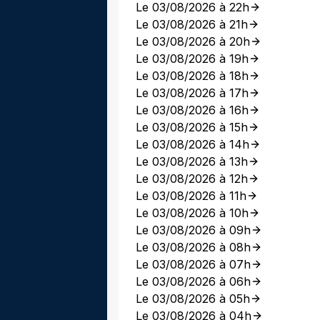
Le 03/08/2026 à 22h
Le 03/08/2026 à 21h
Le 03/08/2026 à 20h
Le 03/08/2026 à 19h
Le 03/08/2026 à 18h
Le 03/08/2026 à 17h
Le 03/08/2026 à 16h
Le 03/08/2026 à 15h
Le 03/08/2026 à 14h
Le 03/08/2026 à 13h
Le 03/08/2026 à 12h
Le 03/08/2026 à 11h
Le 03/08/2026 à 10h
Le 03/08/2026 à 09h
Le 03/08/2026 à 08h
Le 03/08/2026 à 07h
Le 03/08/2026 à 06h
Le 03/08/2026 à 05h
Le 03/08/2026 à 04h