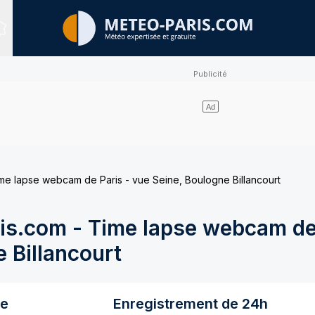
Sites expertisés
e lapse webcam de Paris - vue Seine, Boulogne Billancourt
s.com - Time lapse webcam de 
 Billancourt
re
Enregistrement de 24h