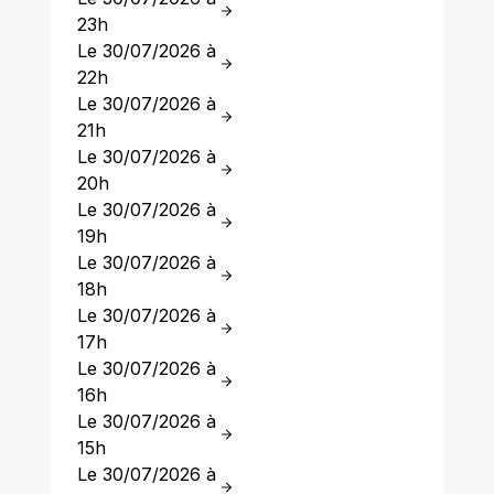
23h
Le 30/07/2026 à
22h
Le 30/07/2026 à
21h
Le 30/07/2026 à
20h
Le 30/07/2026 à
19h
Le 30/07/2026 à
18h
Le 30/07/2026 à
17h
Le 30/07/2026 à
16h
Le 30/07/2026 à
15h
Le 30/07/2026 à