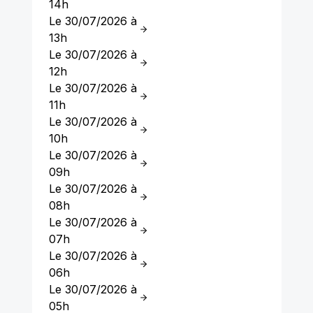
14h
Le 30/07/2026 à
13h
Le 30/07/2026 à
12h
Le 30/07/2026 à
11h
Le 30/07/2026 à
10h
Le 30/07/2026 à
09h
Le 30/07/2026 à
08h
Le 30/07/2026 à
07h
Le 30/07/2026 à
06h
Le 30/07/2026 à
05h