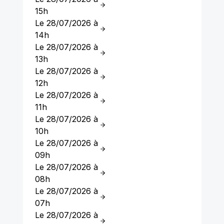
15h
Le 28/07/2026 à
14h
Le 28/07/2026 à
13h
Le 28/07/2026 à
12h
Le 28/07/2026 à
11h
Le 28/07/2026 à
10h
Le 28/07/2026 à
09h
Le 28/07/2026 à
08h
Le 28/07/2026 à
07h
Le 28/07/2026 à