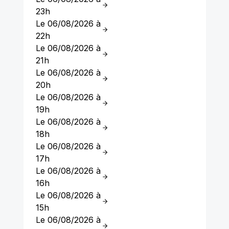
23h
Le 06/08/2026 à
22h
Le 06/08/2026 à
21h
Le 06/08/2026 à
20h
Le 06/08/2026 à
19h
Le 06/08/2026 à
18h
Le 06/08/2026 à
17h
Le 06/08/2026 à
16h
Le 06/08/2026 à
15h
Le 06/08/2026 à