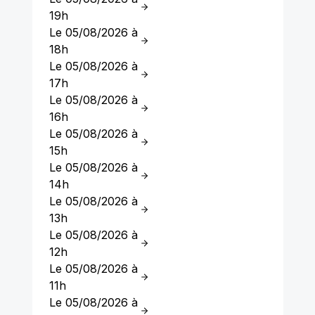
19h
Le 05/08/2026 à
18h
Le 05/08/2026 à
17h
Le 05/08/2026 à
16h
Le 05/08/2026 à
15h
Le 05/08/2026 à
14h
Le 05/08/2026 à
13h
Le 05/08/2026 à
12h
Le 05/08/2026 à
11h
Le 05/08/2026 à