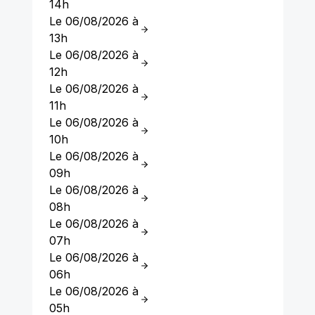
14h
Le 06/08/2026 à
13h
Le 06/08/2026 à
12h
Le 06/08/2026 à
11h
Le 06/08/2026 à
10h
Le 06/08/2026 à
09h
Le 06/08/2026 à
08h
Le 06/08/2026 à
07h
Le 06/08/2026 à
06h
Le 06/08/2026 à
05h