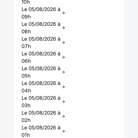
10h
Le 05/08/2026 à
09h
Le 05/08/2026 à
08h
Le 05/08/2026 à
07h
Le 05/08/2026 à
06h
Le 05/08/2026 à
05h
Le 05/08/2026 à
04h
Le 05/08/2026 à
03h
Le 05/08/2026 à
02h
Le 05/08/2026 à
01h