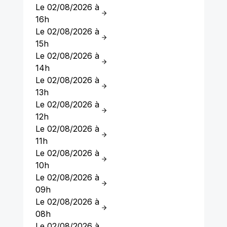
Le 02/08/2026 à
16h
Le 02/08/2026 à
15h
Le 02/08/2026 à
14h
Le 02/08/2026 à
13h
Le 02/08/2026 à
12h
Le 02/08/2026 à
11h
Le 02/08/2026 à
10h
Le 02/08/2026 à
09h
Le 02/08/2026 à
08h
Le 02/08/2026 à