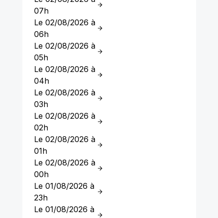
07h
Le 02/08/2026 à
06h
Le 02/08/2026 à
05h
Le 02/08/2026 à
04h
Le 02/08/2026 à
03h
Le 02/08/2026 à
02h
Le 02/08/2026 à
01h
Le 02/08/2026 à
00h
Le 01/08/2026 à
23h
Le 01/08/2026 à