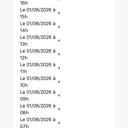
16h
Le 01/08/2026 à
15h
Le 01/08/2026 à
14h
Le 01/08/2026 à
13h
Le 01/08/2026 à
12h
Le 01/08/2026 à
11h
Le 01/08/2026 à
10h
Le 01/08/2026 à
09h
Le 01/08/2026 à
08h
Le 01/08/2026 à
07h