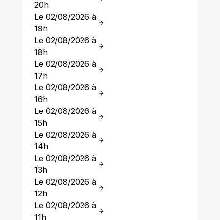
20h
Le 02/08/2026 à
19h
Le 02/08/2026 à
18h
Le 02/08/2026 à
17h
Le 02/08/2026 à
16h
Le 02/08/2026 à
15h
Le 02/08/2026 à
14h
Le 02/08/2026 à
13h
Le 02/08/2026 à
12h
Le 02/08/2026 à
11h