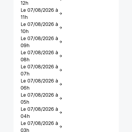
12h
Le 07/08/2026 à
11h
Le 07/08/2026 à
10h
Le 07/08/2026 à
09h
Le 07/08/2026 à
08h
Le 07/08/2026 à
07h
Le 07/08/2026 à
06h
Le 07/08/2026 à
05h
Le 07/08/2026 à
04h
Le 07/08/2026 à
03h