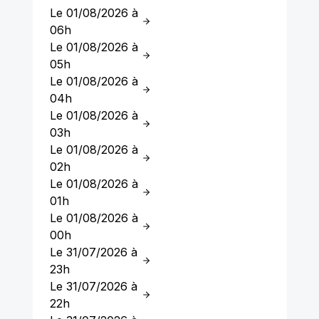
Le 01/08/2026 à
06h
Le 01/08/2026 à
05h
Le 01/08/2026 à
04h
Le 01/08/2026 à
03h
Le 01/08/2026 à
02h
Le 01/08/2026 à
01h
Le 01/08/2026 à
00h
Le 31/07/2026 à
23h
Le 31/07/2026 à
22h