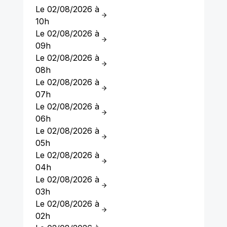
Le 02/08/2026 à
10h
Le 02/08/2026 à
09h
Le 02/08/2026 à
08h
Le 02/08/2026 à
07h
Le 02/08/2026 à
06h
Le 02/08/2026 à
05h
Le 02/08/2026 à
04h
Le 02/08/2026 à
03h
Le 02/08/2026 à
02h