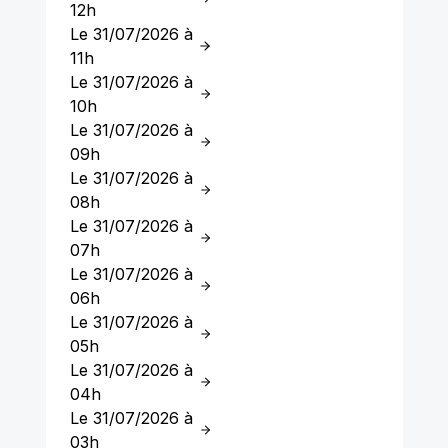
12h
Le 31/07/2026 à
11h
Le 31/07/2026 à
10h
Le 31/07/2026 à
09h
Le 31/07/2026 à
08h
Le 31/07/2026 à
07h
Le 31/07/2026 à
06h
Le 31/07/2026 à
05h
Le 31/07/2026 à
04h
Le 31/07/2026 à
03h