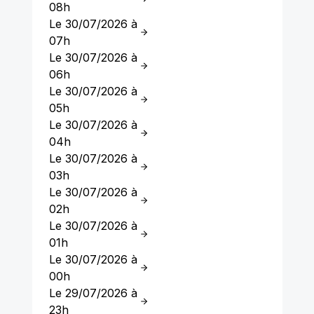
08h
Le 30/07/2026 à
07h
Le 30/07/2026 à
06h
Le 30/07/2026 à
05h
Le 30/07/2026 à
04h
Le 30/07/2026 à
03h
Le 30/07/2026 à
02h
Le 30/07/2026 à
01h
Le 30/07/2026 à
00h
Le 29/07/2026 à
23h