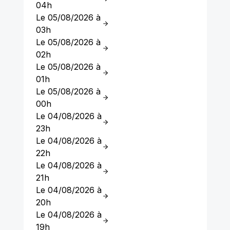
04h
Le 05/08/2026 à
03h
Le 05/08/2026 à
02h
Le 05/08/2026 à
01h
Le 05/08/2026 à
00h
Le 04/08/2026 à
23h
Le 04/08/2026 à
22h
Le 04/08/2026 à
21h
Le 04/08/2026 à
20h
Le 04/08/2026 à
19h