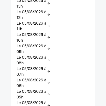
Le 05/08/2026 à
13h
Le 05/08/2026 à
12h
Le 05/08/2026 à
11h
Le 05/08/2026 à
10h
Le 05/08/2026 à
09h
Le 05/08/2026 à
08h
Le 05/08/2026 à
07h
Le 05/08/2026 à
06h
Le 05/08/2026 à
05h
Le 05/08/2026 à