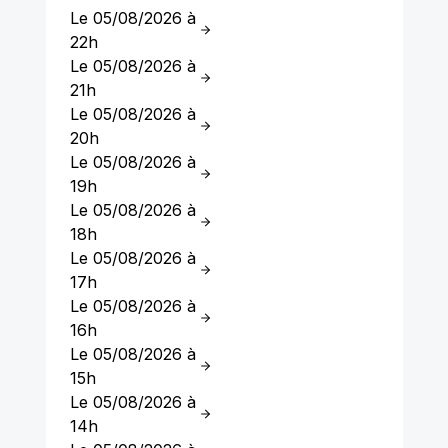
Le 05/08/2026 à
22h
Le 05/08/2026 à
21h
Le 05/08/2026 à
20h
Le 05/08/2026 à
19h
Le 05/08/2026 à
18h
Le 05/08/2026 à
17h
Le 05/08/2026 à
16h
Le 05/08/2026 à
15h
Le 05/08/2026 à
14h