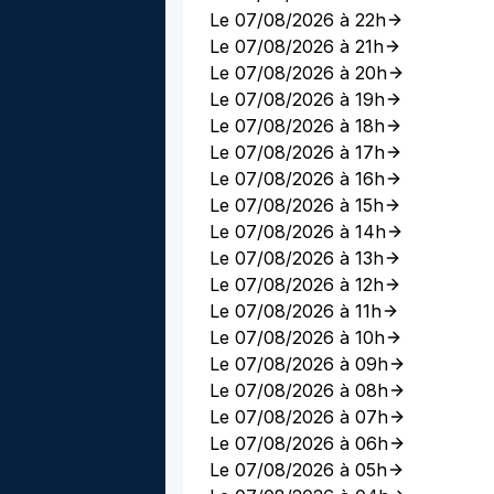
Le 07/08/2026 à 22h
Le 07/08/2026 à 21h
Le 07/08/2026 à 20h
Le 07/08/2026 à 19h
Le 07/08/2026 à 18h
Le 07/08/2026 à 17h
Le 07/08/2026 à 16h
Le 07/08/2026 à 15h
Le 07/08/2026 à 14h
Le 07/08/2026 à 13h
Le 07/08/2026 à 12h
Le 07/08/2026 à 11h
Le 07/08/2026 à 10h
Le 07/08/2026 à 09h
Le 07/08/2026 à 08h
Le 07/08/2026 à 07h
Le 07/08/2026 à 06h
Le 07/08/2026 à 05h