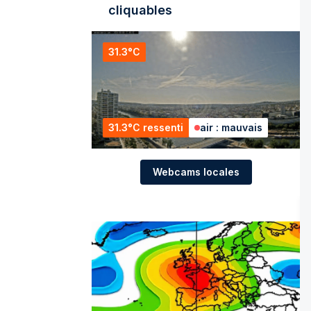
cliquables
31.3°C
31.3°C ressenti
air : mauvais
Webcams locales