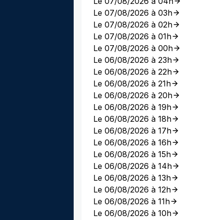
Le 07/08/2026 à 04h
Le 07/08/2026 à 03h
Le 07/08/2026 à 02h
Le 07/08/2026 à 01h
Le 07/08/2026 à 00h
Le 06/08/2026 à 23h
Le 06/08/2026 à 22h
Le 06/08/2026 à 21h
Le 06/08/2026 à 20h
Le 06/08/2026 à 19h
Le 06/08/2026 à 18h
Le 06/08/2026 à 17h
Le 06/08/2026 à 16h
Le 06/08/2026 à 15h
Le 06/08/2026 à 14h
Le 06/08/2026 à 13h
Le 06/08/2026 à 12h
Le 06/08/2026 à 11h
Le 06/08/2026 à 10h