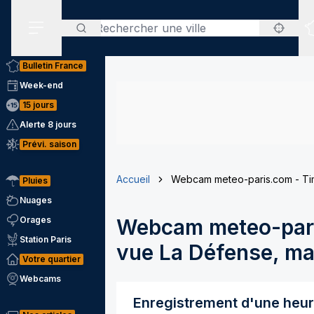
Rechercher
Menu secondaire
Bulletin France
Week-end
15 jours
Alerte 8 jours
Prévi. saison
Accueil
Webcam meteo-paris.com - Tim
Pluies
Nuages
Orages
Webcam meteo-pari
Station Paris
vue La Défense, mai
Votre quartier
Webcams
Enregistrement d'une heu