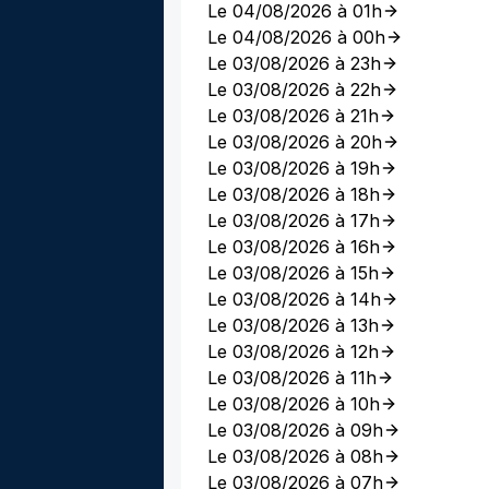
Le 04/08/2026 à 01h
Le 04/08/2026 à 00h
Le 03/08/2026 à 23h
Le 03/08/2026 à 22h
Le 03/08/2026 à 21h
Le 03/08/2026 à 20h
Le 03/08/2026 à 19h
Le 03/08/2026 à 18h
Le 03/08/2026 à 17h
Le 03/08/2026 à 16h
Le 03/08/2026 à 15h
Le 03/08/2026 à 14h
Le 03/08/2026 à 13h
Le 03/08/2026 à 12h
Le 03/08/2026 à 11h
Le 03/08/2026 à 10h
Le 03/08/2026 à 09h
Le 03/08/2026 à 08h
Le 03/08/2026 à 07h