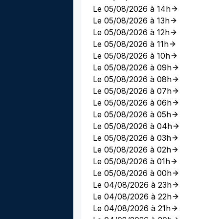
Le 05/08/2026 à 14h
Le 05/08/2026 à 13h
Le 05/08/2026 à 12h
Le 05/08/2026 à 11h
Le 05/08/2026 à 10h
Le 05/08/2026 à 09h
Le 05/08/2026 à 08h
Le 05/08/2026 à 07h
Le 05/08/2026 à 06h
Le 05/08/2026 à 05h
Le 05/08/2026 à 04h
Le 05/08/2026 à 03h
Le 05/08/2026 à 02h
Le 05/08/2026 à 01h
Le 05/08/2026 à 00h
Le 04/08/2026 à 23h
Le 04/08/2026 à 22h
Le 04/08/2026 à 21h