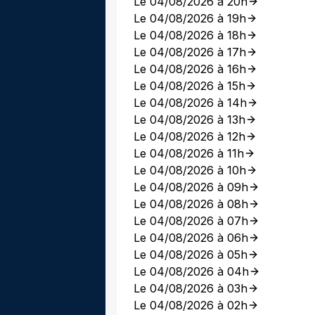
Le 04/08/2026 à 20h
Le 04/08/2026 à 19h
Le 04/08/2026 à 18h
Le 04/08/2026 à 17h
Le 04/08/2026 à 16h
Le 04/08/2026 à 15h
Le 04/08/2026 à 14h
Le 04/08/2026 à 13h
Le 04/08/2026 à 12h
Le 04/08/2026 à 11h
Le 04/08/2026 à 10h
Le 04/08/2026 à 09h
Le 04/08/2026 à 08h
Le 04/08/2026 à 07h
Le 04/08/2026 à 06h
Le 04/08/2026 à 05h
Le 04/08/2026 à 04h
Le 04/08/2026 à 03h
Le 04/08/2026 à 02h