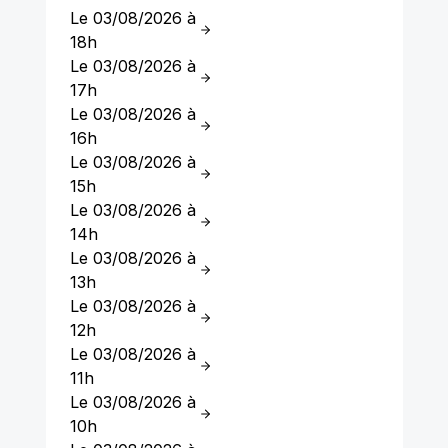
Le 03/08/2026 à
18h
Le 03/08/2026 à
17h
Le 03/08/2026 à
16h
Le 03/08/2026 à
15h
Le 03/08/2026 à
14h
Le 03/08/2026 à
13h
Le 03/08/2026 à
12h
Le 03/08/2026 à
11h
Le 03/08/2026 à
10h