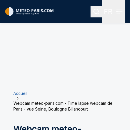
FR
Rechercher
Menu
Menu des
Accueil
Webcam meteo-paris.com - Time lapse webcam de
Paris - vue Seine, Boulogne Billancourt
Webcam meteo-