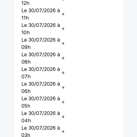
12h
Le 30/07/2026 à
11h
Le 30/07/2026 à
10h
Le 30/07/2026 à
09h
Le 30/07/2026 à
08h
Le 30/07/2026 à
07h
Le 30/07/2026 à
06h
Le 30/07/2026 à
05h
Le 30/07/2026 à
04h
Le 30/07/2026 à
03h