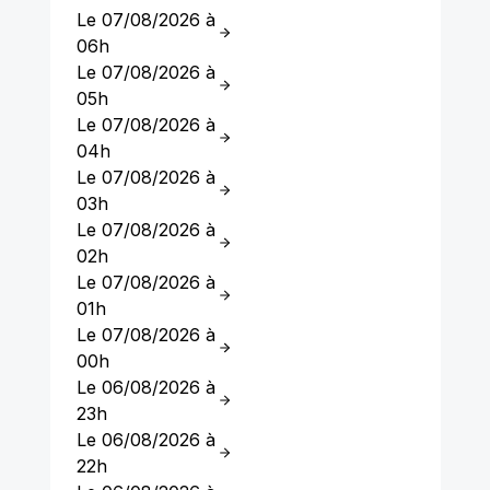
Le 07/08/2026 à
06h
Le 07/08/2026 à
05h
Le 07/08/2026 à
04h
Le 07/08/2026 à
03h
Le 07/08/2026 à
02h
Le 07/08/2026 à
01h
Le 07/08/2026 à
00h
Le 06/08/2026 à
23h
Le 06/08/2026 à
22h