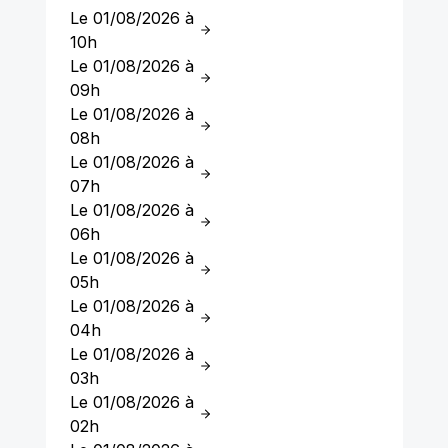
Le 01/08/2026 à
10h
Le 01/08/2026 à
09h
Le 01/08/2026 à
08h
Le 01/08/2026 à
07h
Le 01/08/2026 à
06h
Le 01/08/2026 à
05h
Le 01/08/2026 à
04h
Le 01/08/2026 à
03h
Le 01/08/2026 à
02h