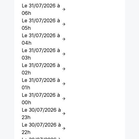
Le 31/07/2026 à
06h
Le 31/07/2026 à
05h
Le 31/07/2026 à
04h
Le 31/07/2026 à
03h
Le 31/07/2026 à
02h
Le 31/07/2026 à
01h
Le 31/07/2026 à
00h
Le 30/07/2026 à
23h
Le 30/07/2026 à
22h