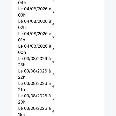
04h
Le 04/08/2026 à
03h
Le 04/08/2026 à
02h
Le 04/08/2026 à
01h
Le 04/08/2026 à
00h
Le 03/08/2026 à
23h
Le 03/08/2026 à
22h
Le 03/08/2026 à
21h
Le 03/08/2026 à
20h
Le 03/08/2026 à
19h