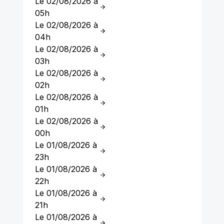
Le 02/08/2026 à
05h
Le 02/08/2026 à
04h
Le 02/08/2026 à
03h
Le 02/08/2026 à
02h
Le 02/08/2026 à
01h
Le 02/08/2026 à
00h
Le 01/08/2026 à
23h
Le 01/08/2026 à
22h
Le 01/08/2026 à
21h
Le 01/08/2026 à