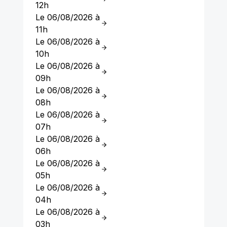
12h
Le 06/08/2026 à
11h
Le 06/08/2026 à
10h
Le 06/08/2026 à
09h
Le 06/08/2026 à
08h
Le 06/08/2026 à
07h
Le 06/08/2026 à
06h
Le 06/08/2026 à
05h
Le 06/08/2026 à
04h
Le 06/08/2026 à
03h