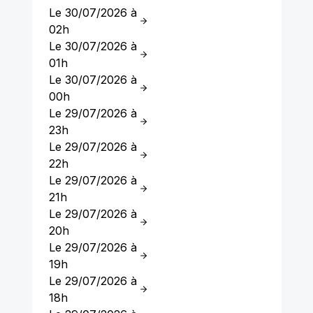
Le 30/07/2026 à
02h
Le 30/07/2026 à
01h
Le 30/07/2026 à
00h
Le 29/07/2026 à
23h
Le 29/07/2026 à
22h
Le 29/07/2026 à
21h
Le 29/07/2026 à
20h
Le 29/07/2026 à
19h
Le 29/07/2026 à
18h