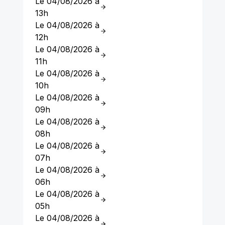
Le 04/08/2026 à
13h
Le 04/08/2026 à
12h
Le 04/08/2026 à
11h
Le 04/08/2026 à
10h
Le 04/08/2026 à
09h
Le 04/08/2026 à
08h
Le 04/08/2026 à
07h
Le 04/08/2026 à
06h
Le 04/08/2026 à
05h
Le 04/08/2026 à