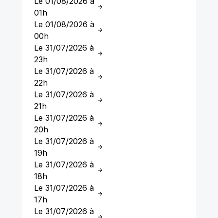
Le 01/08/2026 à
01h
Le 01/08/2026 à
00h
Le 31/07/2026 à
23h
Le 31/07/2026 à
22h
Le 31/07/2026 à
21h
Le 31/07/2026 à
20h
Le 31/07/2026 à
19h
Le 31/07/2026 à
18h
Le 31/07/2026 à
17h
Le 31/07/2026 à