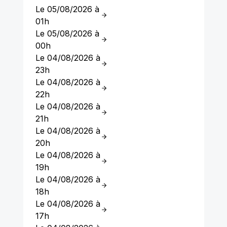
Le 05/08/2026 à
01h
Le 05/08/2026 à
00h
Le 04/08/2026 à
23h
Le 04/08/2026 à
22h
Le 04/08/2026 à
21h
Le 04/08/2026 à
20h
Le 04/08/2026 à
19h
Le 04/08/2026 à
18h
Le 04/08/2026 à
17h