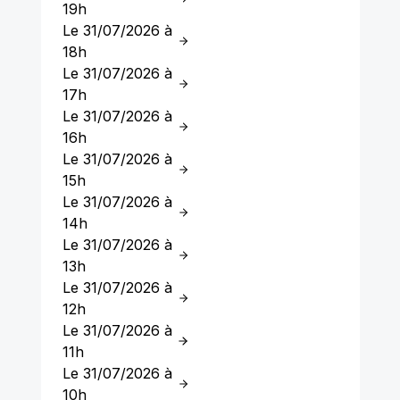
19h
Le 31/07/2026 à
18h
Le 31/07/2026 à
17h
Le 31/07/2026 à
16h
Le 31/07/2026 à
15h
Le 31/07/2026 à
14h
Le 31/07/2026 à
13h
Le 31/07/2026 à
12h
Le 31/07/2026 à
11h
Le 31/07/2026 à
10h