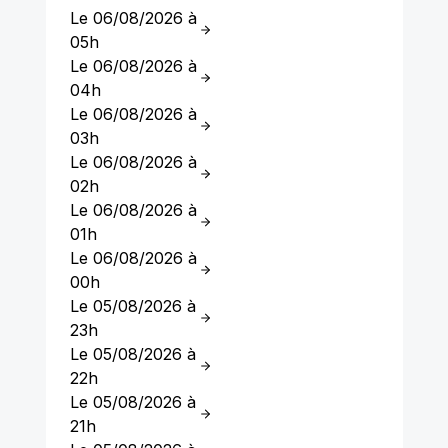
Le 06/08/2026 à
05h
Le 06/08/2026 à
04h
Le 06/08/2026 à
03h
Le 06/08/2026 à
02h
Le 06/08/2026 à
01h
Le 06/08/2026 à
00h
Le 05/08/2026 à
23h
Le 05/08/2026 à
22h
Le 05/08/2026 à
21h