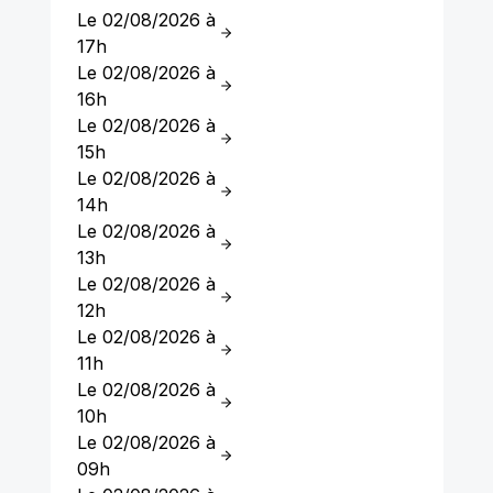
Le 02/08/2026 à
17h
Le 02/08/2026 à
16h
Le 02/08/2026 à
15h
Le 02/08/2026 à
14h
Le 02/08/2026 à
13h
Le 02/08/2026 à
12h
Le 02/08/2026 à
11h
Le 02/08/2026 à
10h
Le 02/08/2026 à
09h