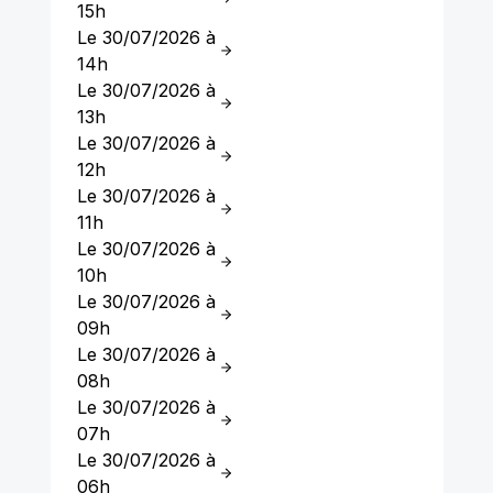
15h
Le 30/07/2026 à
14h
Le 30/07/2026 à
13h
Le 30/07/2026 à
12h
Le 30/07/2026 à
11h
Le 30/07/2026 à
10h
Le 30/07/2026 à
09h
Le 30/07/2026 à
08h
Le 30/07/2026 à
07h
Le 30/07/2026 à
06h