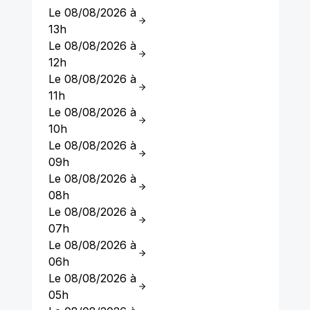
Le 08/08/2026 à
13h
Le 08/08/2026 à
12h
Le 08/08/2026 à
11h
Le 08/08/2026 à
10h
Le 08/08/2026 à
09h
Le 08/08/2026 à
08h
Le 08/08/2026 à
07h
Le 08/08/2026 à
06h
Le 08/08/2026 à
05h