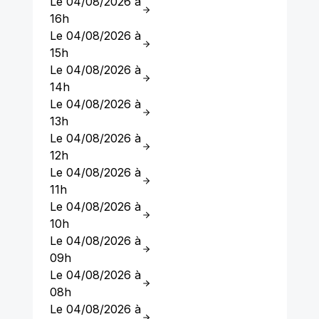
Le 04/08/2026 à
16h
Le 04/08/2026 à
15h
Le 04/08/2026 à
14h
Le 04/08/2026 à
13h
Le 04/08/2026 à
12h
Le 04/08/2026 à
11h
Le 04/08/2026 à
10h
Le 04/08/2026 à
09h
Le 04/08/2026 à
08h
Le 04/08/2026 à