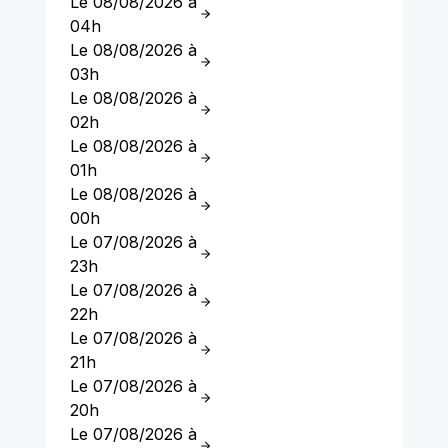
Le 08/08/2026 à
04h
Le 08/08/2026 à
03h
Le 08/08/2026 à
02h
Le 08/08/2026 à
01h
Le 08/08/2026 à
00h
Le 07/08/2026 à
23h
Le 07/08/2026 à
22h
Le 07/08/2026 à
21h
Le 07/08/2026 à
20h
Le 07/08/2026 à