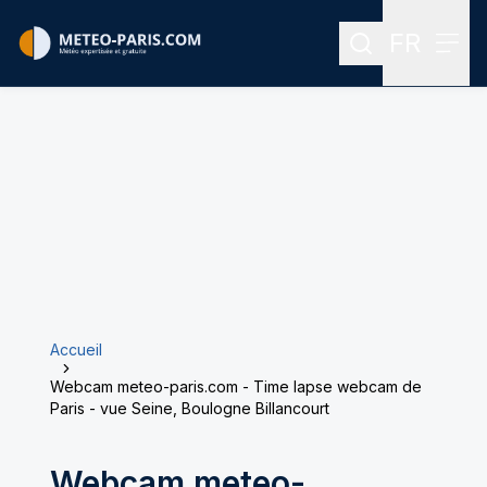
FR
Rechercher
Menu
Menu des
Accueil
Webcam meteo-paris.com - Time lapse webcam de
Paris - vue Seine, Boulogne Billancourt
Webcam meteo-