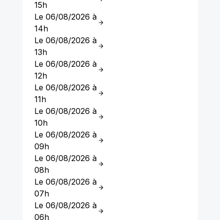
15h
Le 06/08/2026 à
14h
Le 06/08/2026 à
13h
Le 06/08/2026 à
12h
Le 06/08/2026 à
11h
Le 06/08/2026 à
10h
Le 06/08/2026 à
09h
Le 06/08/2026 à
08h
Le 06/08/2026 à
07h
Le 06/08/2026 à
06h