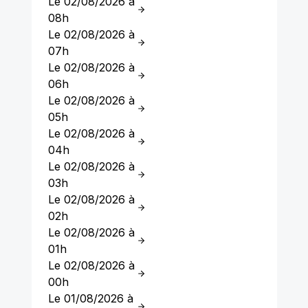
Le 02/08/2026 à
08h
Le 02/08/2026 à
07h
Le 02/08/2026 à
06h
Le 02/08/2026 à
05h
Le 02/08/2026 à
04h
Le 02/08/2026 à
03h
Le 02/08/2026 à
02h
Le 02/08/2026 à
01h
Le 02/08/2026 à
00h
Le 01/08/2026 à