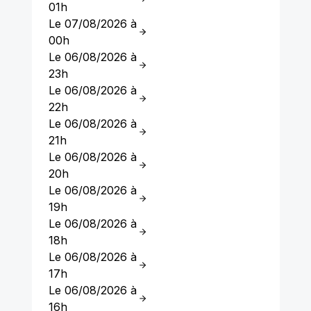
01h
Le 07/08/2026 à
00h
Le 06/08/2026 à
23h
Le 06/08/2026 à
22h
Le 06/08/2026 à
21h
Le 06/08/2026 à
20h
Le 06/08/2026 à
19h
Le 06/08/2026 à
18h
Le 06/08/2026 à
17h
Le 06/08/2026 à
16h