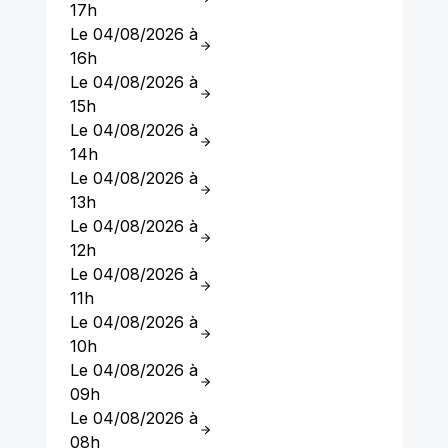
17h
Le 04/08/2026 à
16h
Le 04/08/2026 à
15h
Le 04/08/2026 à
14h
Le 04/08/2026 à
13h
Le 04/08/2026 à
12h
Le 04/08/2026 à
11h
Le 04/08/2026 à
10h
Le 04/08/2026 à
09h
Le 04/08/2026 à
08h