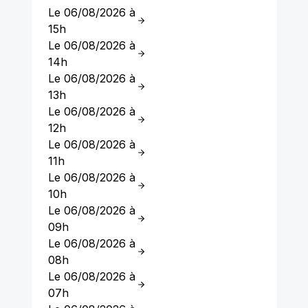
Le 06/08/2026 à
15h
Le 06/08/2026 à
14h
Le 06/08/2026 à
13h
Le 06/08/2026 à
12h
Le 06/08/2026 à
11h
Le 06/08/2026 à
10h
Le 06/08/2026 à
09h
Le 06/08/2026 à
08h
Le 06/08/2026 à
07h