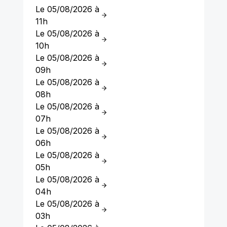
Le 05/08/2026 à
11h
Le 05/08/2026 à
10h
Le 05/08/2026 à
09h
Le 05/08/2026 à
08h
Le 05/08/2026 à
07h
Le 05/08/2026 à
06h
Le 05/08/2026 à
05h
Le 05/08/2026 à
04h
Le 05/08/2026 à
03h