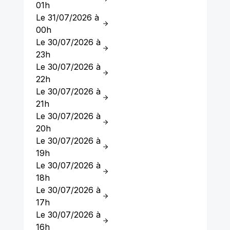
01h
Le 31/07/2026 à
00h
Le 30/07/2026 à
23h
Le 30/07/2026 à
22h
Le 30/07/2026 à
21h
Le 30/07/2026 à
20h
Le 30/07/2026 à
19h
Le 30/07/2026 à
18h
Le 30/07/2026 à
17h
Le 30/07/2026 à
16h