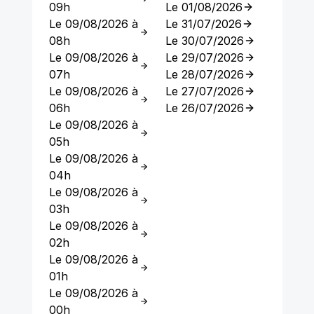
09h
Le 01/08/2026
Le 09/08/2026 à
Le 31/07/2026
08h
Le 30/07/2026
Le 09/08/2026 à
Le 29/07/2026
07h
Le 28/07/2026
Le 09/08/2026 à
Le 27/07/2026
06h
Le 26/07/2026
Le 09/08/2026 à
05h
Le 09/08/2026 à
04h
Le 09/08/2026 à
03h
Le 09/08/2026 à
02h
Le 09/08/2026 à
01h
Le 09/08/2026 à
00h