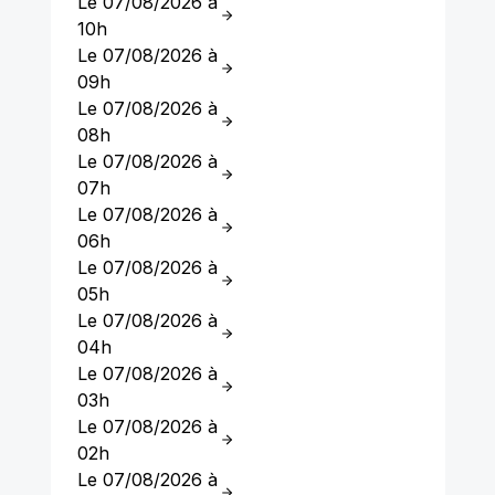
Le 07/08/2026 à
10h
Le 07/08/2026 à
09h
Le 07/08/2026 à
08h
Le 07/08/2026 à
07h
Le 07/08/2026 à
06h
Le 07/08/2026 à
05h
Le 07/08/2026 à
04h
Le 07/08/2026 à
03h
Le 07/08/2026 à
02h
Le 07/08/2026 à