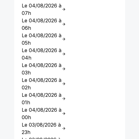
Le 04/08/2026 à
07h
Le 04/08/2026 à
06h
Le 04/08/2026 à
05h
Le 04/08/2026 à
04h
Le 04/08/2026 à
03h
Le 04/08/2026 à
02h
Le 04/08/2026 à
01h
Le 04/08/2026 à
00h
Le 03/08/2026 à
23h