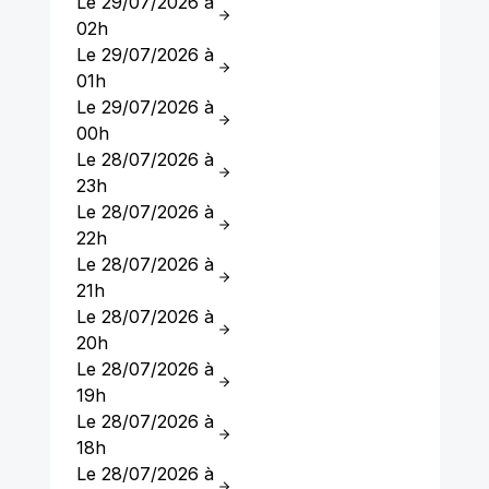
Le 29/07/2026 à
02h
Le 29/07/2026 à
01h
Le 29/07/2026 à
00h
Le 28/07/2026 à
23h
Le 28/07/2026 à
22h
Le 28/07/2026 à
21h
Le 28/07/2026 à
20h
Le 28/07/2026 à
19h
Le 28/07/2026 à
18h
Le 28/07/2026 à