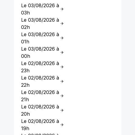
Le 03/08/2026 à
03h
Le 03/08/2026 à
02h
Le 03/08/2026 à
01h
Le 03/08/2026 à
00h
Le 02/08/2026 à
23h
Le 02/08/2026 à
22h
Le 02/08/2026 à
21h
Le 02/08/2026 à
20h
Le 02/08/2026 à
19h