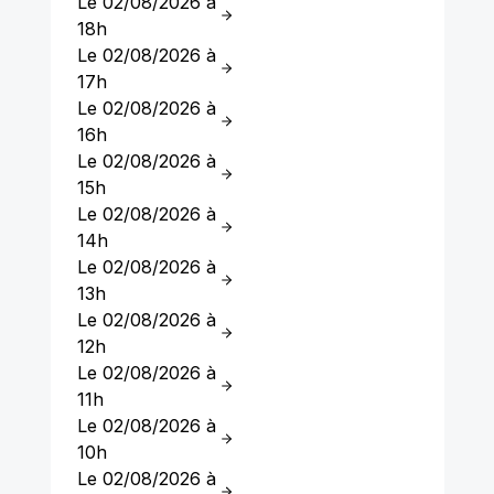
Le 02/08/2026 à
18h
Le 02/08/2026 à
17h
Le 02/08/2026 à
16h
Le 02/08/2026 à
15h
Le 02/08/2026 à
14h
Le 02/08/2026 à
13h
Le 02/08/2026 à
12h
Le 02/08/2026 à
11h
Le 02/08/2026 à
10h
Le 02/08/2026 à