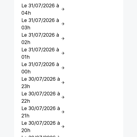
Le 31/07/2026 à
04h
Le 31/07/2026 à
03h
Le 31/07/2026 à
02h
Le 31/07/2026 à
01h
Le 31/07/2026 à
00h
Le 30/07/2026 à
23h
Le 30/07/2026 à
22h
Le 30/07/2026 à
21h
Le 30/07/2026 à
20h