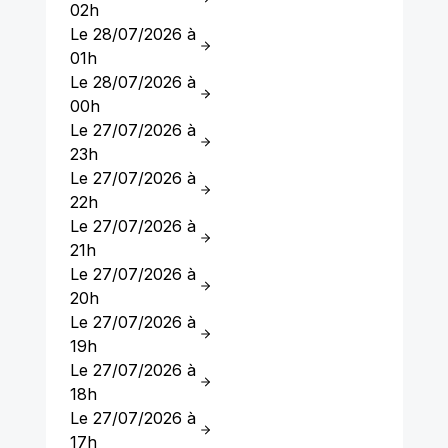
02h
Le 28/07/2026 à
01h
Le 28/07/2026 à
00h
Le 27/07/2026 à
23h
Le 27/07/2026 à
22h
Le 27/07/2026 à
21h
Le 27/07/2026 à
20h
Le 27/07/2026 à
19h
Le 27/07/2026 à
18h
Le 27/07/2026 à
17h