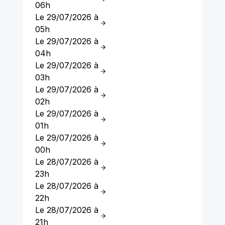
06h
Le 29/07/2026 à
05h
Le 29/07/2026 à
04h
Le 29/07/2026 à
03h
Le 29/07/2026 à
02h
Le 29/07/2026 à
01h
Le 29/07/2026 à
00h
Le 28/07/2026 à
23h
Le 28/07/2026 à
22h
Le 28/07/2026 à
21h