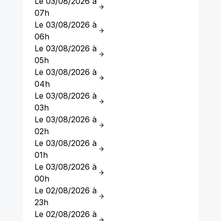
Le 03/08/2026 à
07h
Le 03/08/2026 à
06h
Le 03/08/2026 à
05h
Le 03/08/2026 à
04h
Le 03/08/2026 à
03h
Le 03/08/2026 à
02h
Le 03/08/2026 à
01h
Le 03/08/2026 à
00h
Le 02/08/2026 à
23h
Le 02/08/2026 à