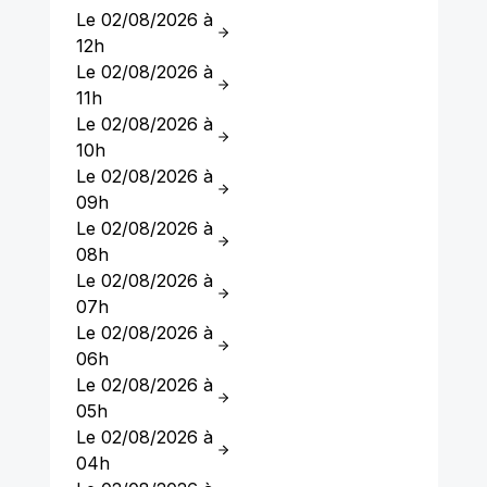
Le 02/08/2026 à
12h
Le 02/08/2026 à
11h
Le 02/08/2026 à
10h
Le 02/08/2026 à
09h
Le 02/08/2026 à
08h
Le 02/08/2026 à
07h
Le 02/08/2026 à
06h
Le 02/08/2026 à
05h
Le 02/08/2026 à
04h