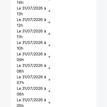
14h
Le 31/07/2026 à
13h
Le 31/07/2026 à
12h
Le 31/07/2026 à
11h
Le 31/07/2026 à
10h
Le 31/07/2026 à
09h
Le 31/07/2026 à
08h
Le 31/07/2026 à
07h
Le 31/07/2026 à
06h
Le 31/07/2026 à
05h