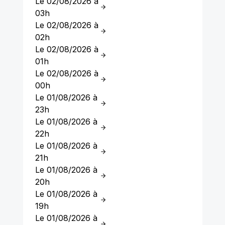
Le 02/08/2026 à
03h
Le 02/08/2026 à
02h
Le 02/08/2026 à
01h
Le 02/08/2026 à
00h
Le 01/08/2026 à
23h
Le 01/08/2026 à
22h
Le 01/08/2026 à
21h
Le 01/08/2026 à
20h
Le 01/08/2026 à
19h
Le 01/08/2026 à