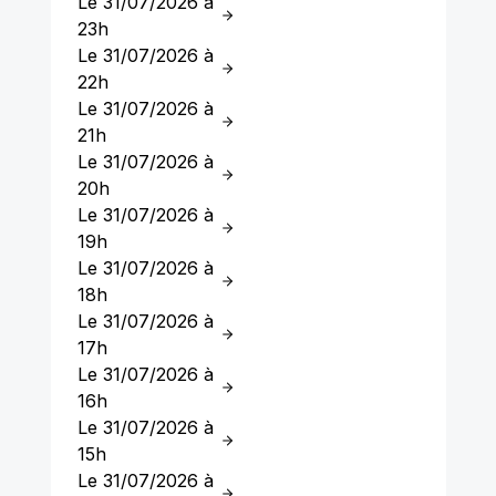
Le 31/07/2026 à
23h
Le 31/07/2026 à
22h
Le 31/07/2026 à
21h
Le 31/07/2026 à
20h
Le 31/07/2026 à
19h
Le 31/07/2026 à
18h
Le 31/07/2026 à
17h
Le 31/07/2026 à
16h
Le 31/07/2026 à
15h
Le 31/07/2026 à