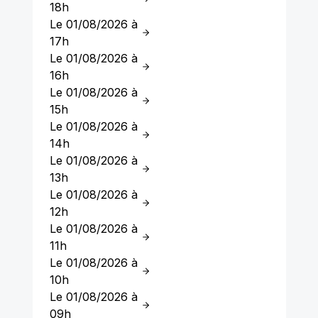
18h
Le 01/08/2026 à
17h
Le 01/08/2026 à
16h
Le 01/08/2026 à
15h
Le 01/08/2026 à
14h
Le 01/08/2026 à
13h
Le 01/08/2026 à
12h
Le 01/08/2026 à
11h
Le 01/08/2026 à
10h
Le 01/08/2026 à
09h