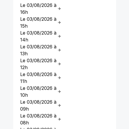
Le 03/08/2026 à
16h
Le 03/08/2026 à
15h
Le 03/08/2026 à
14h
Le 03/08/2026 à
13h
Le 03/08/2026 à
12h
Le 03/08/2026 à
11h
Le 03/08/2026 à
10h
Le 03/08/2026 à
09h
Le 03/08/2026 à
08h