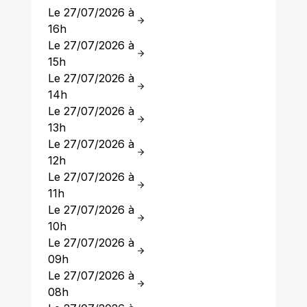
Le 27/07/2026 à
16h
Le 27/07/2026 à
15h
Le 27/07/2026 à
14h
Le 27/07/2026 à
13h
Le 27/07/2026 à
12h
Le 27/07/2026 à
11h
Le 27/07/2026 à
10h
Le 27/07/2026 à
09h
Le 27/07/2026 à
08h