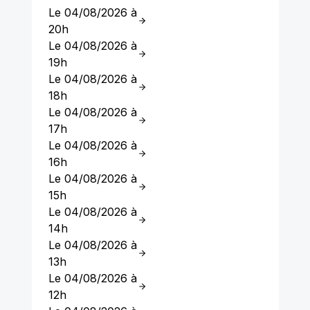
Le 04/08/2026 à
20h
Le 04/08/2026 à
19h
Le 04/08/2026 à
18h
Le 04/08/2026 à
17h
Le 04/08/2026 à
16h
Le 04/08/2026 à
15h
Le 04/08/2026 à
14h
Le 04/08/2026 à
13h
Le 04/08/2026 à
12h