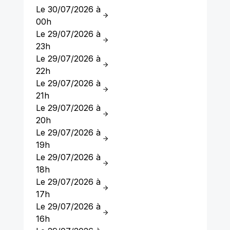
Le 30/07/2026 à
00h
Le 29/07/2026 à
23h
Le 29/07/2026 à
22h
Le 29/07/2026 à
21h
Le 29/07/2026 à
20h
Le 29/07/2026 à
19h
Le 29/07/2026 à
18h
Le 29/07/2026 à
17h
Le 29/07/2026 à
16h