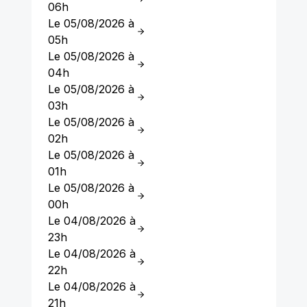
06h
Le 05/08/2026 à
05h
Le 05/08/2026 à
04h
Le 05/08/2026 à
03h
Le 05/08/2026 à
02h
Le 05/08/2026 à
01h
Le 05/08/2026 à
00h
Le 04/08/2026 à
23h
Le 04/08/2026 à
22h
Le 04/08/2026 à
21h