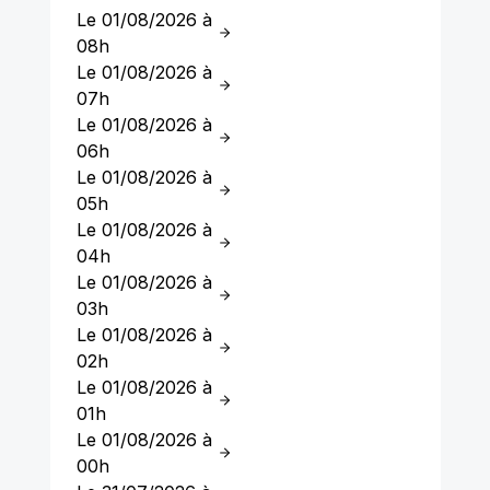
Le 01/08/2026 à
08h
Le 01/08/2026 à
07h
Le 01/08/2026 à
06h
Le 01/08/2026 à
05h
Le 01/08/2026 à
04h
Le 01/08/2026 à
03h
Le 01/08/2026 à
02h
Le 01/08/2026 à
01h
Le 01/08/2026 à
00h