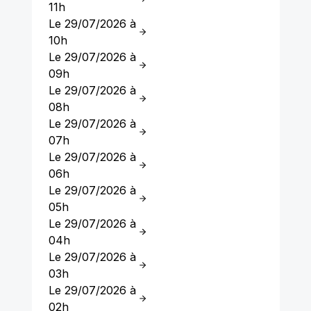
11h
Le 29/07/2026 à
10h
Le 29/07/2026 à
09h
Le 29/07/2026 à
08h
Le 29/07/2026 à
07h
Le 29/07/2026 à
06h
Le 29/07/2026 à
05h
Le 29/07/2026 à
04h
Le 29/07/2026 à
03h
Le 29/07/2026 à
02h