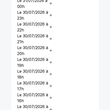
Le 31/07/2026 à
00h
Le 30/07/2026 à
23h
Le 30/07/2026 à
22h
Le 30/07/2026 à
21h
Le 30/07/2026 à
20h
Le 30/07/2026 à
19h
Le 30/07/2026 à
18h
Le 30/07/2026 à
17h
Le 30/07/2026 à
16h
Le 30/07/2026 à