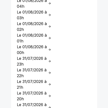
Le 01/08/2026 à
04h
Le 01/08/2026 à
03h
Le 01/08/2026 à
02h
Le 01/08/2026 à
01h
Le 01/08/2026 à
00h
Le 31/07/2026 à
23h
Le 31/07/2026 à
22h
Le 31/07/2026 à
21h
Le 31/07/2026 à
20h
Le 31/07/2026 à