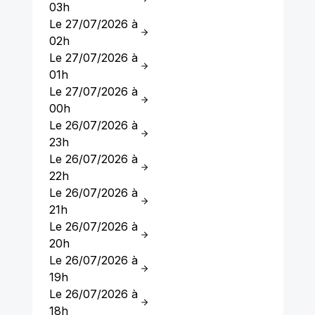
03h
Le 27/07/2026 à
02h
Le 27/07/2026 à
01h
Le 27/07/2026 à
00h
Le 26/07/2026 à
23h
Le 26/07/2026 à
22h
Le 26/07/2026 à
21h
Le 26/07/2026 à
20h
Le 26/07/2026 à
19h
Le 26/07/2026 à
18h