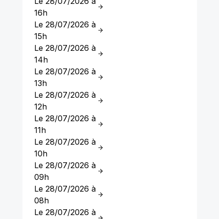
Le 28/07/2026 à
16h
Le 28/07/2026 à
15h
Le 28/07/2026 à
14h
Le 28/07/2026 à
13h
Le 28/07/2026 à
12h
Le 28/07/2026 à
11h
Le 28/07/2026 à
10h
Le 28/07/2026 à
09h
Le 28/07/2026 à
08h
Le 28/07/2026 à