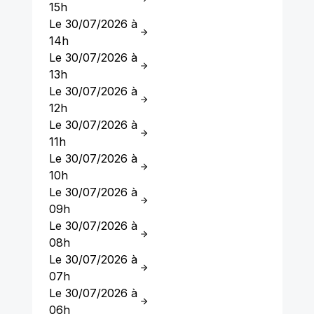
15h
Le 30/07/2026 à
14h
Le 30/07/2026 à
13h
Le 30/07/2026 à
12h
Le 30/07/2026 à
11h
Le 30/07/2026 à
10h
Le 30/07/2026 à
09h
Le 30/07/2026 à
08h
Le 30/07/2026 à
07h
Le 30/07/2026 à
06h