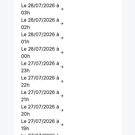
Le 28/07/2026 à
03h
Le 28/07/2026 à
02h
Le 28/07/2026 à
01h
Le 28/07/2026 à
00h
Le 27/07/2026 à
23h
Le 27/07/2026 à
22h
Le 27/07/2026 à
21h
Le 27/07/2026 à
20h
Le 27/07/2026 à
19h