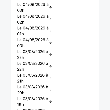
Le 04/08/2026 à
03h
Le 04/08/2026 à
02h
Le 04/08/2026 à
01h
Le 04/08/2026 à
00h
Le 03/08/2026 à
23h
Le 03/08/2026 à
22h
Le 03/08/2026 à
21h
Le 03/08/2026 à
20h
Le 03/08/2026 à
19h