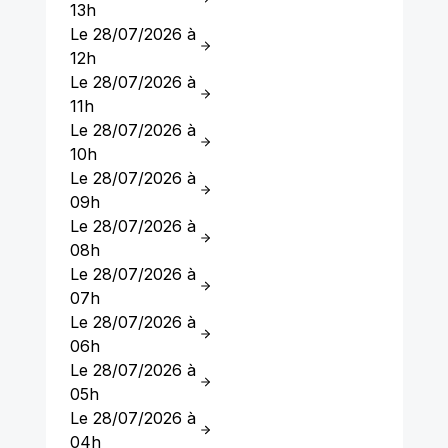
13h
Le 28/07/2026 à
12h
Le 28/07/2026 à
11h
Le 28/07/2026 à
10h
Le 28/07/2026 à
09h
Le 28/07/2026 à
08h
Le 28/07/2026 à
07h
Le 28/07/2026 à
06h
Le 28/07/2026 à
05h
Le 28/07/2026 à
04h