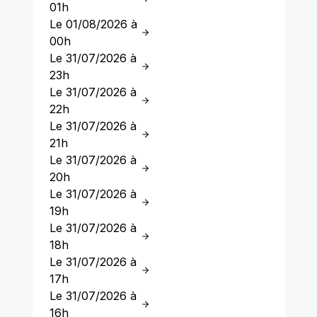
01h
Le 01/08/2026 à
00h
Le 31/07/2026 à
23h
Le 31/07/2026 à
22h
Le 31/07/2026 à
21h
Le 31/07/2026 à
20h
Le 31/07/2026 à
19h
Le 31/07/2026 à
18h
Le 31/07/2026 à
17h
Le 31/07/2026 à
16h