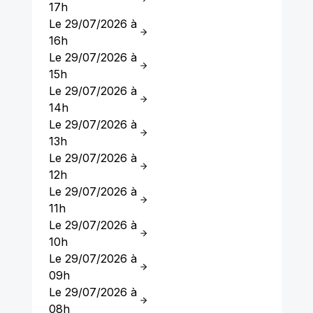
17h
Le 29/07/2026 à
16h
Le 29/07/2026 à
15h
Le 29/07/2026 à
14h
Le 29/07/2026 à
13h
Le 29/07/2026 à
12h
Le 29/07/2026 à
11h
Le 29/07/2026 à
10h
Le 29/07/2026 à
09h
Le 29/07/2026 à
08h