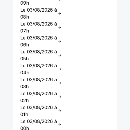
09h
Le 03/08/2026 à
08h
Le 03/08/2026 à
07h
Le 03/08/2026 à
06h
Le 03/08/2026 à
05h
Le 03/08/2026 à
04h
Le 03/08/2026 à
03h
Le 03/08/2026 à
02h
Le 03/08/2026 à
01h
Le 03/08/2026 à
00h