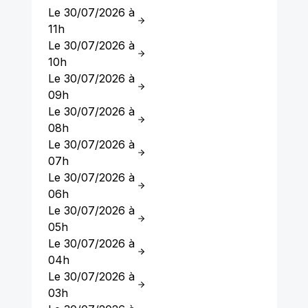
Le 30/07/2026 à
11h
Le 30/07/2026 à
10h
Le 30/07/2026 à
09h
Le 30/07/2026 à
08h
Le 30/07/2026 à
07h
Le 30/07/2026 à
06h
Le 30/07/2026 à
05h
Le 30/07/2026 à
04h
Le 30/07/2026 à
03h