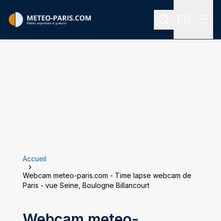
FR
Rechercher
Menu
Menu des
Accueil
Webcam meteo-paris.com - Time lapse webcam de
Paris - vue Seine, Boulogne Billancourt
Webcam meteo-