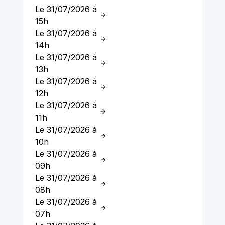
Le 31/07/2026 à
15h
Le 31/07/2026 à
14h
Le 31/07/2026 à
13h
Le 31/07/2026 à
12h
Le 31/07/2026 à
11h
Le 31/07/2026 à
10h
Le 31/07/2026 à
09h
Le 31/07/2026 à
08h
Le 31/07/2026 à
07h