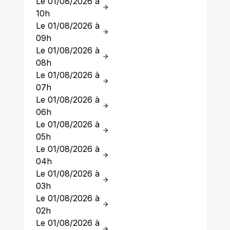
Le 01/08/2026 à
10h
Le 01/08/2026 à
09h
Le 01/08/2026 à
08h
Le 01/08/2026 à
07h
Le 01/08/2026 à
06h
Le 01/08/2026 à
05h
Le 01/08/2026 à
04h
Le 01/08/2026 à
03h
Le 01/08/2026 à
02h
Le 01/08/2026 à