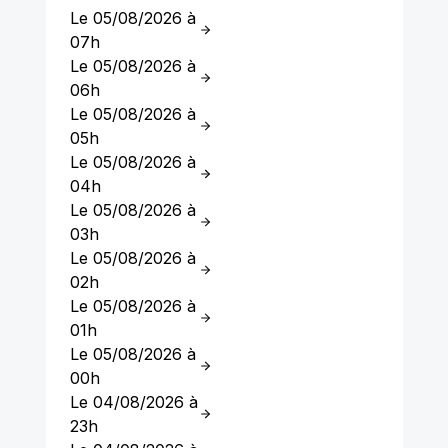
Le 05/08/2026 à
07h
Le 05/08/2026 à
06h
Le 05/08/2026 à
05h
Le 05/08/2026 à
04h
Le 05/08/2026 à
03h
Le 05/08/2026 à
02h
Le 05/08/2026 à
01h
Le 05/08/2026 à
00h
Le 04/08/2026 à
23h