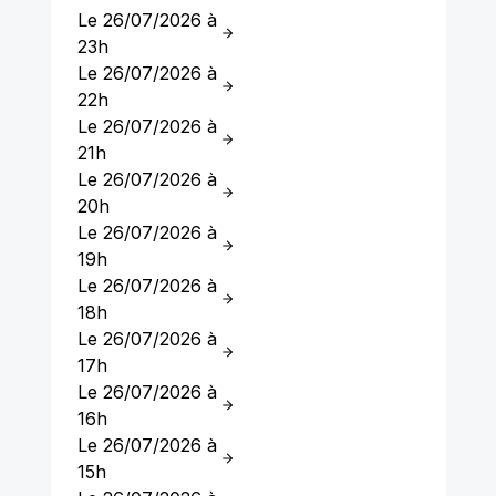
Le 26/07/2026 à
23h
Le 26/07/2026 à
22h
Le 26/07/2026 à
21h
Le 26/07/2026 à
20h
Le 26/07/2026 à
19h
Le 26/07/2026 à
18h
Le 26/07/2026 à
17h
Le 26/07/2026 à
16h
Le 26/07/2026 à
15h