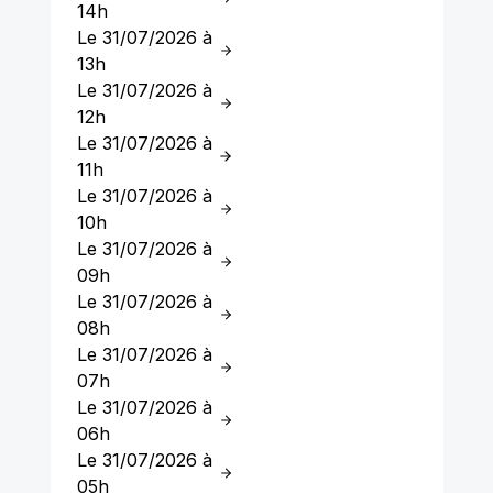
14h
Le 31/07/2026 à
13h
Le 31/07/2026 à
12h
Le 31/07/2026 à
11h
Le 31/07/2026 à
10h
Le 31/07/2026 à
09h
Le 31/07/2026 à
08h
Le 31/07/2026 à
07h
Le 31/07/2026 à
06h
Le 31/07/2026 à
05h