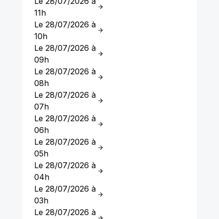
Le 28/07/2026 à
11h
Le 28/07/2026 à
10h
Le 28/07/2026 à
09h
Le 28/07/2026 à
08h
Le 28/07/2026 à
07h
Le 28/07/2026 à
06h
Le 28/07/2026 à
05h
Le 28/07/2026 à
04h
Le 28/07/2026 à
03h
Le 28/07/2026 à