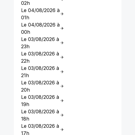
02h
Le 04/08/2026 à
01h
Le 04/08/2026 à
00h
Le 03/08/2026 à
23h
Le 03/08/2026 à
22h
Le 03/08/2026 à
21h
Le 03/08/2026 à
20h
Le 03/08/2026 à
19h
Le 03/08/2026 à
18h
Le 03/08/2026 à
17h