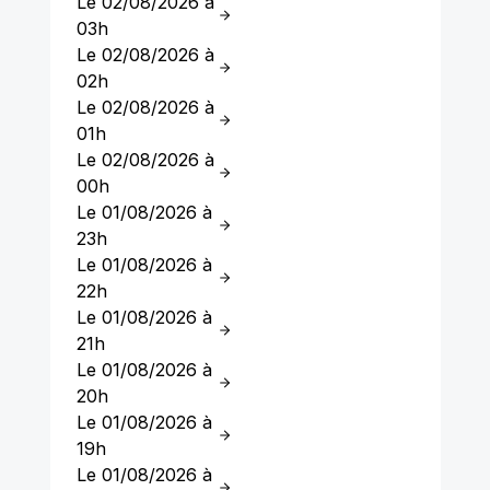
Le 02/08/2026 à
03h
Le 02/08/2026 à
02h
Le 02/08/2026 à
01h
Le 02/08/2026 à
00h
Le 01/08/2026 à
23h
Le 01/08/2026 à
22h
Le 01/08/2026 à
21h
Le 01/08/2026 à
20h
Le 01/08/2026 à
19h
Le 01/08/2026 à