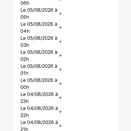
06h
Le 05/08/2026 à
05h
Le 05/08/2026 à
04h
Le 05/08/2026 à
03h
Le 05/08/2026 à
02h
Le 05/08/2026 à
01h
Le 05/08/2026 à
00h
Le 04/08/2026 à
23h
Le 04/08/2026 à
22h
Le 04/08/2026 à
21h