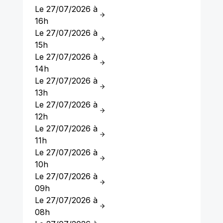
Le 27/07/2026 à
16h
Le 27/07/2026 à
15h
Le 27/07/2026 à
14h
Le 27/07/2026 à
13h
Le 27/07/2026 à
12h
Le 27/07/2026 à
11h
Le 27/07/2026 à
10h
Le 27/07/2026 à
09h
Le 27/07/2026 à
08h