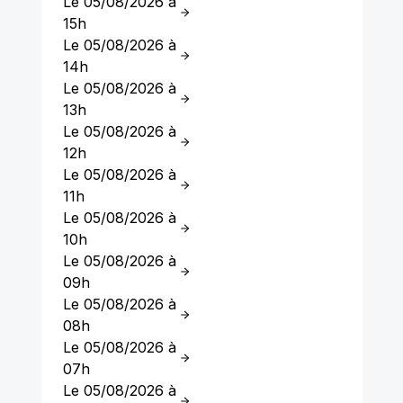
Le 05/08/2026 à
15h
Le 05/08/2026 à
14h
Le 05/08/2026 à
13h
Le 05/08/2026 à
12h
Le 05/08/2026 à
11h
Le 05/08/2026 à
10h
Le 05/08/2026 à
09h
Le 05/08/2026 à
08h
Le 05/08/2026 à
07h
Le 05/08/2026 à