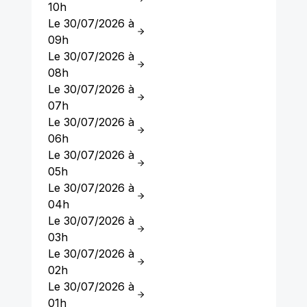
10h
Le 30/07/2026 à
09h
Le 30/07/2026 à
08h
Le 30/07/2026 à
07h
Le 30/07/2026 à
06h
Le 30/07/2026 à
05h
Le 30/07/2026 à
04h
Le 30/07/2026 à
03h
Le 30/07/2026 à
02h
Le 30/07/2026 à
01h