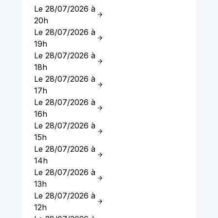
Le 28/07/2026 à
20h
Le 28/07/2026 à
19h
Le 28/07/2026 à
18h
Le 28/07/2026 à
17h
Le 28/07/2026 à
16h
Le 28/07/2026 à
15h
Le 28/07/2026 à
14h
Le 28/07/2026 à
13h
Le 28/07/2026 à
12h