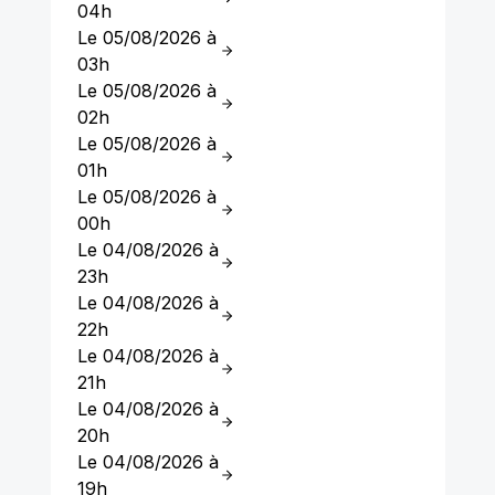
04h
Le 05/08/2026 à
03h
Le 05/08/2026 à
02h
Le 05/08/2026 à
01h
Le 05/08/2026 à
00h
Le 04/08/2026 à
23h
Le 04/08/2026 à
22h
Le 04/08/2026 à
21h
Le 04/08/2026 à
20h
Le 04/08/2026 à
19h