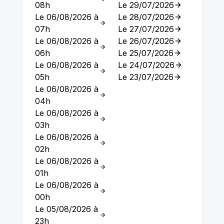
08h
Le 29/07/2026
Le 06/08/2026 à
Le 28/07/2026
07h
Le 27/07/2026
Le 06/08/2026 à
Le 26/07/2026
06h
Le 25/07/2026
Le 06/08/2026 à
Le 24/07/2026
05h
Le 23/07/2026
Le 06/08/2026 à
04h
Le 06/08/2026 à
03h
Le 06/08/2026 à
02h
Le 06/08/2026 à
01h
Le 06/08/2026 à
00h
Le 05/08/2026 à
23h