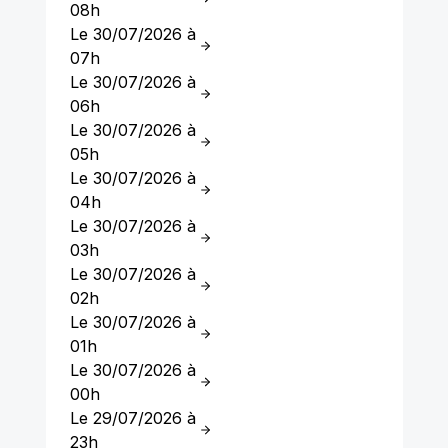
08h
Le 30/07/2026 à
07h
Le 30/07/2026 à
06h
Le 30/07/2026 à
05h
Le 30/07/2026 à
04h
Le 30/07/2026 à
03h
Le 30/07/2026 à
02h
Le 30/07/2026 à
01h
Le 30/07/2026 à
00h
Le 29/07/2026 à
23h