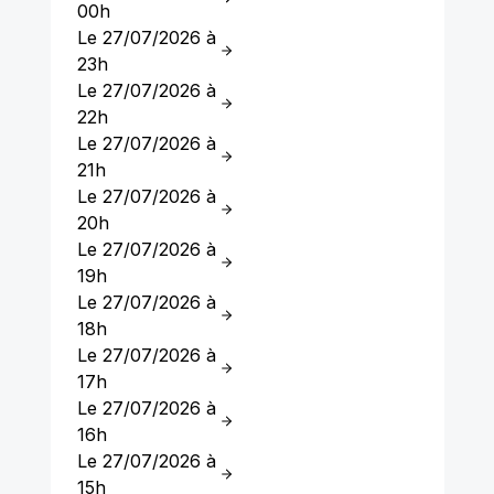
00h
Le 27/07/2026 à
23h
Le 27/07/2026 à
22h
Le 27/07/2026 à
21h
Le 27/07/2026 à
20h
Le 27/07/2026 à
19h
Le 27/07/2026 à
18h
Le 27/07/2026 à
17h
Le 27/07/2026 à
16h
Le 27/07/2026 à
15h