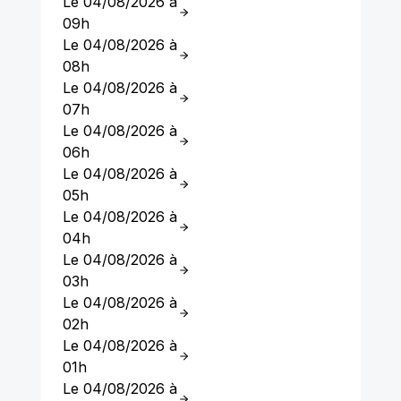
Le 04/08/2026 à
09h
Le 04/08/2026 à
08h
Le 04/08/2026 à
07h
Le 04/08/2026 à
06h
Le 04/08/2026 à
05h
Le 04/08/2026 à
04h
Le 04/08/2026 à
03h
Le 04/08/2026 à
02h
Le 04/08/2026 à
01h
Le 04/08/2026 à