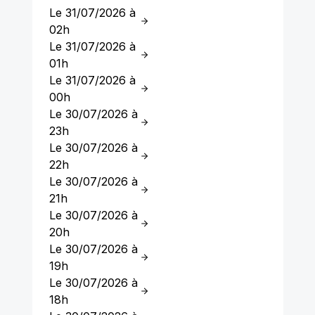
Le 31/07/2026 à
02h
Le 31/07/2026 à
01h
Le 31/07/2026 à
00h
Le 30/07/2026 à
23h
Le 30/07/2026 à
22h
Le 30/07/2026 à
21h
Le 30/07/2026 à
20h
Le 30/07/2026 à
19h
Le 30/07/2026 à
18h