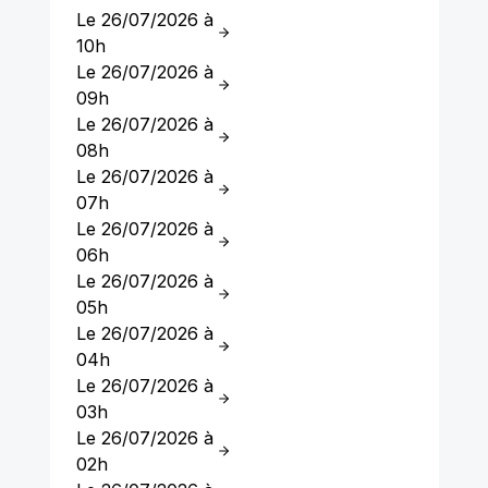
Le 26/07/2026 à
10h
Le 26/07/2026 à
09h
Le 26/07/2026 à
08h
Le 26/07/2026 à
07h
Le 26/07/2026 à
06h
Le 26/07/2026 à
05h
Le 26/07/2026 à
04h
Le 26/07/2026 à
03h
Le 26/07/2026 à
02h