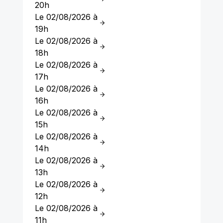
20h
Le 02/08/2026 à
19h
Le 02/08/2026 à
18h
Le 02/08/2026 à
17h
Le 02/08/2026 à
16h
Le 02/08/2026 à
15h
Le 02/08/2026 à
14h
Le 02/08/2026 à
13h
Le 02/08/2026 à
12h
Le 02/08/2026 à
11h