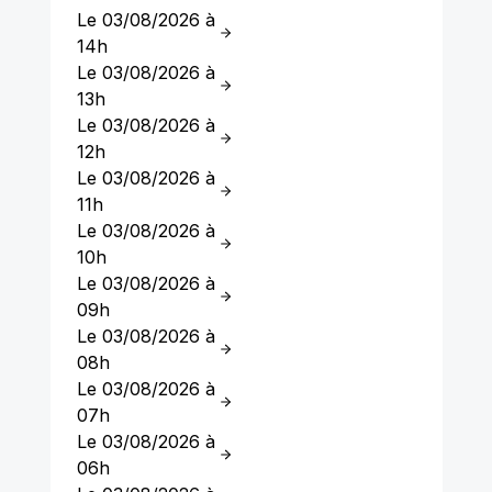
Le 03/08/2026 à
14h
Le 03/08/2026 à
13h
Le 03/08/2026 à
12h
Le 03/08/2026 à
11h
Le 03/08/2026 à
10h
Le 03/08/2026 à
09h
Le 03/08/2026 à
08h
Le 03/08/2026 à
07h
Le 03/08/2026 à
06h