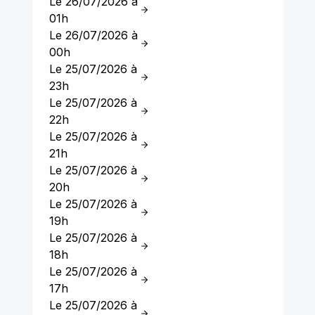
Le 26/07/2026 à
01h
Le 26/07/2026 à
00h
Le 25/07/2026 à
23h
Le 25/07/2026 à
22h
Le 25/07/2026 à
21h
Le 25/07/2026 à
20h
Le 25/07/2026 à
19h
Le 25/07/2026 à
18h
Le 25/07/2026 à
17h
Le 25/07/2026 à