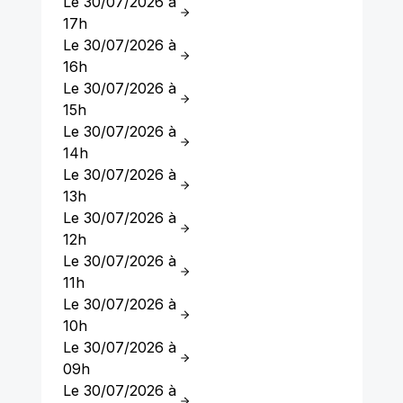
Le 30/07/2026 à
17h
Le 30/07/2026 à
16h
Le 30/07/2026 à
15h
Le 30/07/2026 à
14h
Le 30/07/2026 à
13h
Le 30/07/2026 à
12h
Le 30/07/2026 à
11h
Le 30/07/2026 à
10h
Le 30/07/2026 à
09h
Le 30/07/2026 à