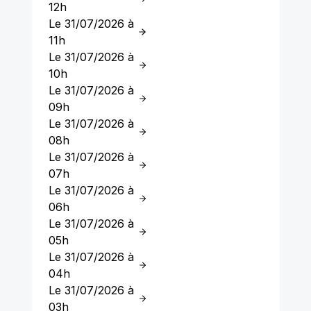
12h
Le 31/07/2026 à
11h
Le 31/07/2026 à
10h
Le 31/07/2026 à
09h
Le 31/07/2026 à
08h
Le 31/07/2026 à
07h
Le 31/07/2026 à
06h
Le 31/07/2026 à
05h
Le 31/07/2026 à
04h
Le 31/07/2026 à
03h