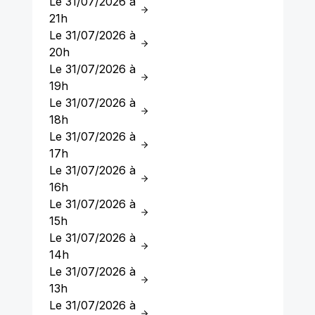
Le 31/07/2026 à
21h
Le 31/07/2026 à
20h
Le 31/07/2026 à
19h
Le 31/07/2026 à
18h
Le 31/07/2026 à
17h
Le 31/07/2026 à
16h
Le 31/07/2026 à
15h
Le 31/07/2026 à
14h
Le 31/07/2026 à
13h
Le 31/07/2026 à