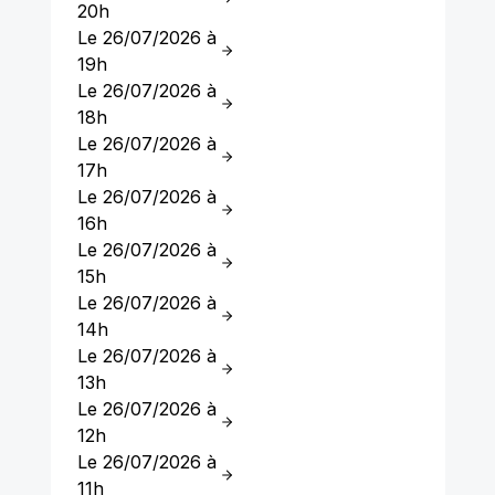
20h
Le 26/07/2026 à
19h
Le 26/07/2026 à
18h
Le 26/07/2026 à
17h
Le 26/07/2026 à
16h
Le 26/07/2026 à
15h
Le 26/07/2026 à
14h
Le 26/07/2026 à
13h
Le 26/07/2026 à
12h
Le 26/07/2026 à
11h