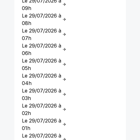
Le 29/07/2026 à
09h
Le 29/07/2026 à
08h
Le 29/07/2026 à
07h
Le 29/07/2026 à
06h
Le 29/07/2026 à
05h
Le 29/07/2026 à
04h
Le 29/07/2026 à
03h
Le 29/07/2026 à
02h
Le 29/07/2026 à
01h
Le 29/07/2026 à