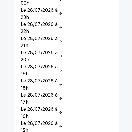
00h
Le 28/07/2026 à
23h
Le 28/07/2026 à
22h
Le 28/07/2026 à
21h
Le 28/07/2026 à
20h
Le 28/07/2026 à
19h
Le 28/07/2026 à
18h
Le 28/07/2026 à
17h
Le 28/07/2026 à
16h
Le 28/07/2026 à
15h