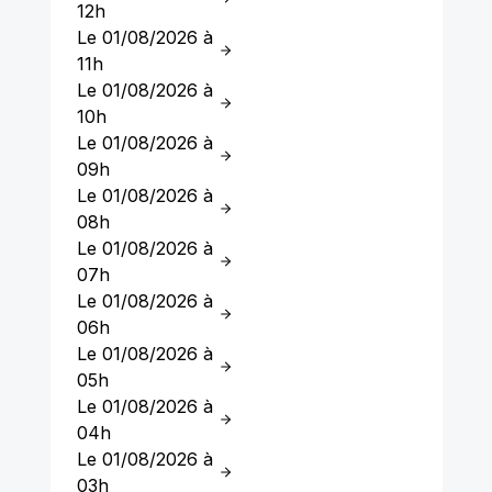
12h
Le 01/08/2026 à
11h
Le 01/08/2026 à
10h
Le 01/08/2026 à
09h
Le 01/08/2026 à
08h
Le 01/08/2026 à
07h
Le 01/08/2026 à
06h
Le 01/08/2026 à
05h
Le 01/08/2026 à
04h
Le 01/08/2026 à
03h