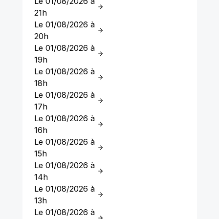
Le 01/08/2026 à
21h
Le 01/08/2026 à
20h
Le 01/08/2026 à
19h
Le 01/08/2026 à
18h
Le 01/08/2026 à
17h
Le 01/08/2026 à
16h
Le 01/08/2026 à
15h
Le 01/08/2026 à
14h
Le 01/08/2026 à
13h
Le 01/08/2026 à