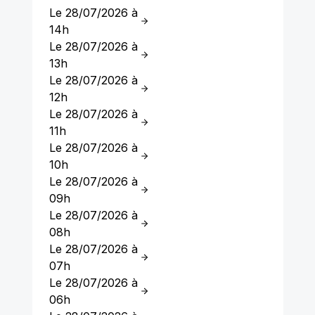
Le 28/07/2026 à
14h
Le 28/07/2026 à
13h
Le 28/07/2026 à
12h
Le 28/07/2026 à
11h
Le 28/07/2026 à
10h
Le 28/07/2026 à
09h
Le 28/07/2026 à
08h
Le 28/07/2026 à
07h
Le 28/07/2026 à
06h