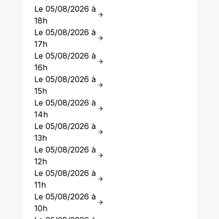
Le 05/08/2026 à
18h
Le 05/08/2026 à
17h
Le 05/08/2026 à
16h
Le 05/08/2026 à
15h
Le 05/08/2026 à
14h
Le 05/08/2026 à
13h
Le 05/08/2026 à
12h
Le 05/08/2026 à
11h
Le 05/08/2026 à
10h