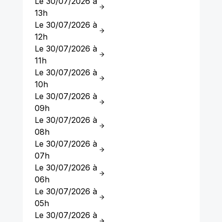
Le 30/07/2026 à
13h
Le 30/07/2026 à
12h
Le 30/07/2026 à
11h
Le 30/07/2026 à
10h
Le 30/07/2026 à
09h
Le 30/07/2026 à
08h
Le 30/07/2026 à
07h
Le 30/07/2026 à
06h
Le 30/07/2026 à
05h
Le 30/07/2026 à