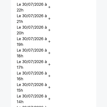
Le 30/07/2026 à
22h
Le 30/07/2026 à
21h
Le 30/07/2026 à
20h
Le 30/07/2026 à
19h
Le 30/07/2026 à
18h
Le 30/07/2026 à
17h
Le 30/07/2026 à
16h
Le 30/07/2026 à
15h
Le 30/07/2026 à
14h