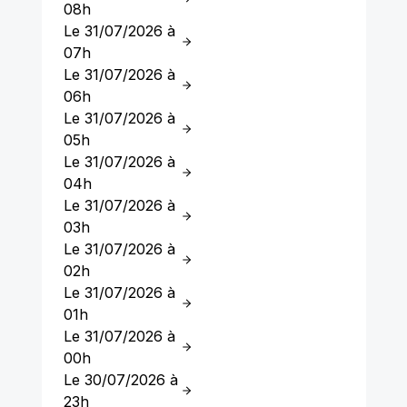
08h
Le 31/07/2026 à
07h
Le 31/07/2026 à
06h
Le 31/07/2026 à
05h
Le 31/07/2026 à
04h
Le 31/07/2026 à
03h
Le 31/07/2026 à
02h
Le 31/07/2026 à
01h
Le 31/07/2026 à
00h
Le 30/07/2026 à
23h