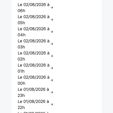
Le 02/08/2026 à
06h
Le 02/08/2026 à
05h
Le 02/08/2026 à
04h
Le 02/08/2026 à
03h
Le 02/08/2026 à
02h
Le 02/08/2026 à
01h
Le 02/08/2026 à
00h
Le 01/08/2026 à
23h
Le 01/08/2026 à
22h