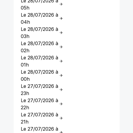
Le 28/07/2026 à
05h
Le 28/07/2026 à
04h
Le 28/07/2026 à
03h
Le 28/07/2026 à
02h
Le 28/07/2026 à
01h
Le 28/07/2026 à
00h
Le 27/07/2026 à
23h
Le 27/07/2026 à
22h
Le 27/07/2026 à
21h
Le 27/07/2026 à