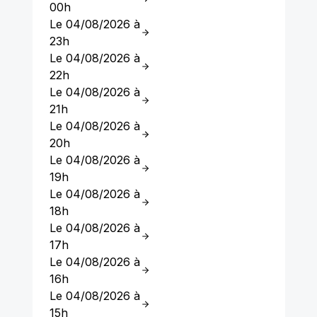
00h
Le 04/08/2026 à
23h
Le 04/08/2026 à
22h
Le 04/08/2026 à
21h
Le 04/08/2026 à
20h
Le 04/08/2026 à
19h
Le 04/08/2026 à
18h
Le 04/08/2026 à
17h
Le 04/08/2026 à
16h
Le 04/08/2026 à
15h