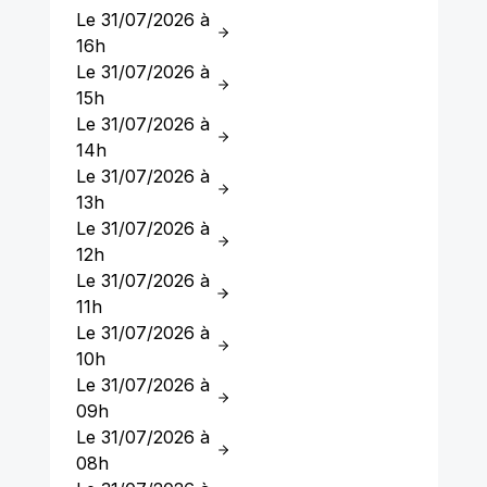
Le 31/07/2026 à
16h
Le 31/07/2026 à
15h
Le 31/07/2026 à
14h
Le 31/07/2026 à
13h
Le 31/07/2026 à
12h
Le 31/07/2026 à
11h
Le 31/07/2026 à
10h
Le 31/07/2026 à
09h
Le 31/07/2026 à
08h