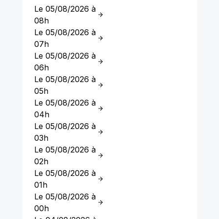
Le 05/08/2026 à
08h
Le 05/08/2026 à
07h
Le 05/08/2026 à
06h
Le 05/08/2026 à
05h
Le 05/08/2026 à
04h
Le 05/08/2026 à
03h
Le 05/08/2026 à
02h
Le 05/08/2026 à
01h
Le 05/08/2026 à
00h