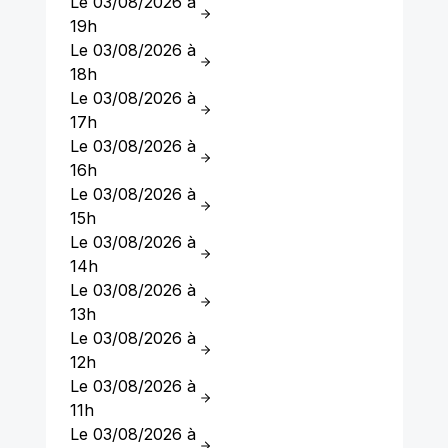
Le 03/08/2026 à
19h
Le 03/08/2026 à
18h
Le 03/08/2026 à
17h
Le 03/08/2026 à
16h
Le 03/08/2026 à
15h
Le 03/08/2026 à
14h
Le 03/08/2026 à
13h
Le 03/08/2026 à
12h
Le 03/08/2026 à
11h
Le 03/08/2026 à