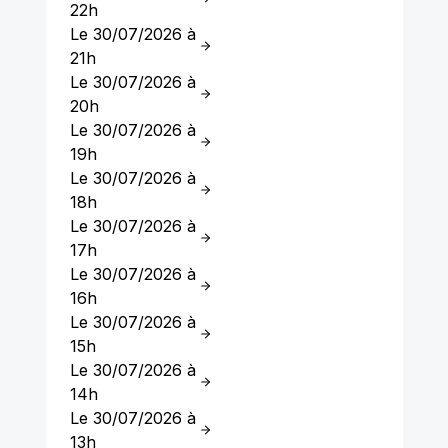
22h
Le 30/07/2026 à
21h
Le 30/07/2026 à
20h
Le 30/07/2026 à
19h
Le 30/07/2026 à
18h
Le 30/07/2026 à
17h
Le 30/07/2026 à
16h
Le 30/07/2026 à
15h
Le 30/07/2026 à
14h
Le 30/07/2026 à
13h