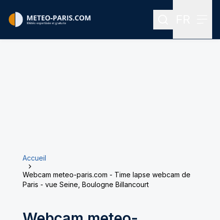
FR
Rechercher
Menu
Menu des
Accueil
Webcam meteo-paris.com - Time lapse webcam de
Paris - vue Seine, Boulogne Billancourt
Webcam meteo-