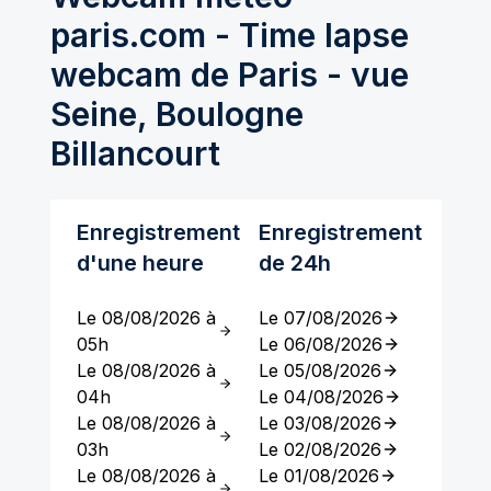
paris.com - Time lapse
webcam de Paris - vue
Seine, Boulogne
Billancourt
Enregistrement
Enregistrement
d'une heure
de 24h
Le 08/08/2026 à
Le 07/08/2026
05h
Le 06/08/2026
Le 08/08/2026 à
Le 05/08/2026
04h
Le 04/08/2026
Le 08/08/2026 à
Le 03/08/2026
03h
Le 02/08/2026
Le 08/08/2026 à
Le 01/08/2026