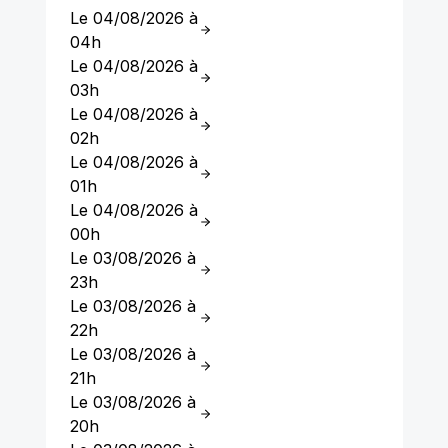
Le 04/08/2026 à
04h
Le 04/08/2026 à
03h
Le 04/08/2026 à
02h
Le 04/08/2026 à
01h
Le 04/08/2026 à
00h
Le 03/08/2026 à
23h
Le 03/08/2026 à
22h
Le 03/08/2026 à
21h
Le 03/08/2026 à
20h