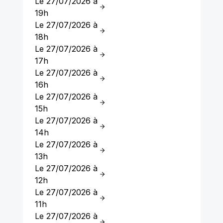
Le 27/07/2026 à
19h
Le 27/07/2026 à
18h
Le 27/07/2026 à
17h
Le 27/07/2026 à
16h
Le 27/07/2026 à
15h
Le 27/07/2026 à
14h
Le 27/07/2026 à
13h
Le 27/07/2026 à
12h
Le 27/07/2026 à
11h
Le 27/07/2026 à