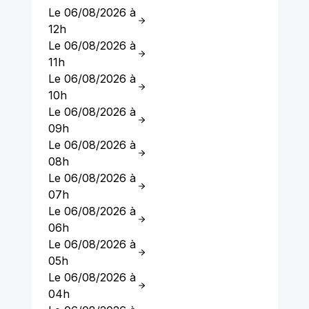
Le 06/08/2026 à
12h
Le 06/08/2026 à
11h
Le 06/08/2026 à
10h
Le 06/08/2026 à
09h
Le 06/08/2026 à
08h
Le 06/08/2026 à
07h
Le 06/08/2026 à
06h
Le 06/08/2026 à
05h
Le 06/08/2026 à
04h