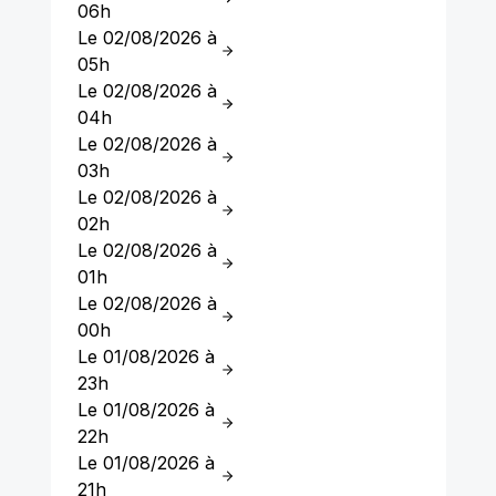
06h
Le 02/08/2026 à
05h
Le 02/08/2026 à
04h
Le 02/08/2026 à
03h
Le 02/08/2026 à
02h
Le 02/08/2026 à
01h
Le 02/08/2026 à
00h
Le 01/08/2026 à
23h
Le 01/08/2026 à
22h
Le 01/08/2026 à
21h