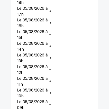
18h
Le 05/08/2026 à
17h
Le 05/08/2026 à
16h
Le 05/08/2026 à
15h
Le 05/08/2026 à
14h
Le 05/08/2026 à
13h
Le 05/08/2026 à
12h
Le 05/08/2026 à
11h
Le 05/08/2026 à
10h
Le 05/08/2026 à
09h