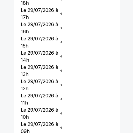
18h
Le 29/07/2026 à
17h
Le 29/07/2026 à
16h
Le 29/07/2026 à
15h
Le 29/07/2026 à
14h
Le 29/07/2026 à
13h
Le 29/07/2026 à
12h
Le 29/07/2026 à
11h
Le 29/07/2026 à
10h
Le 29/07/2026 à
09h