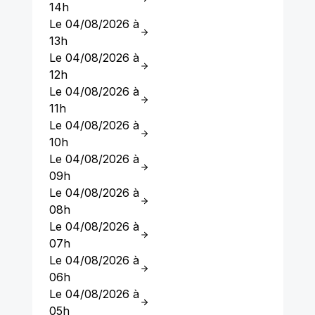
14h
Le 04/08/2026 à
13h
Le 04/08/2026 à
12h
Le 04/08/2026 à
11h
Le 04/08/2026 à
10h
Le 04/08/2026 à
09h
Le 04/08/2026 à
08h
Le 04/08/2026 à
07h
Le 04/08/2026 à
06h
Le 04/08/2026 à
05h