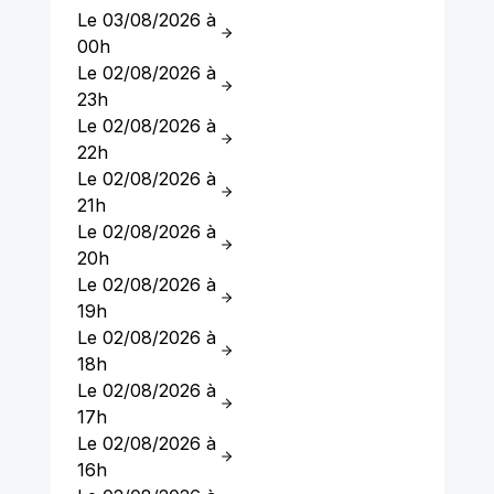
Le 03/08/2026 à
00h
Le 02/08/2026 à
23h
Le 02/08/2026 à
22h
Le 02/08/2026 à
21h
Le 02/08/2026 à
20h
Le 02/08/2026 à
19h
Le 02/08/2026 à
18h
Le 02/08/2026 à
17h
Le 02/08/2026 à
16h