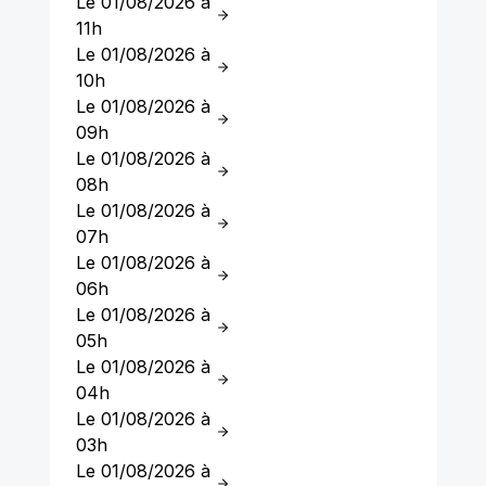
Le 01/08/2026 à
11h
Le 01/08/2026 à
10h
Le 01/08/2026 à
09h
Le 01/08/2026 à
08h
Le 01/08/2026 à
07h
Le 01/08/2026 à
06h
Le 01/08/2026 à
05h
Le 01/08/2026 à
04h
Le 01/08/2026 à
03h
Le 01/08/2026 à