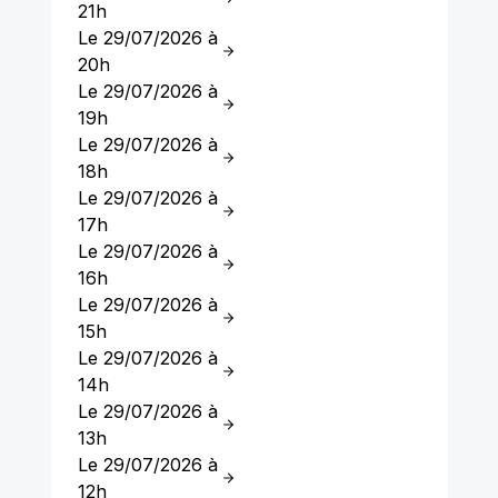
21h
Le 29/07/2026 à
20h
Le 29/07/2026 à
19h
Le 29/07/2026 à
18h
Le 29/07/2026 à
17h
Le 29/07/2026 à
16h
Le 29/07/2026 à
15h
Le 29/07/2026 à
14h
Le 29/07/2026 à
13h
Le 29/07/2026 à
12h