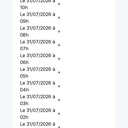
Le 31/07/2026 à
10h
Le 31/07/2026 à
09h
Le 31/07/2026 à
08h
Le 31/07/2026 à
07h
Le 31/07/2026 à
06h
Le 31/07/2026 à
05h
Le 31/07/2026 à
04h
Le 31/07/2026 à
03h
Le 31/07/2026 à
02h
Le 31/07/2026 à