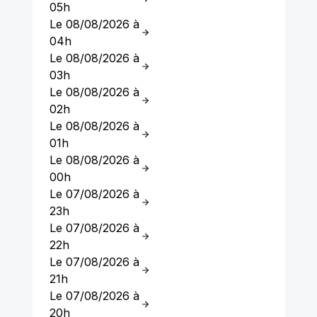
05h
Le 08/08/2026 à
04h
Le 08/08/2026 à
03h
Le 08/08/2026 à
02h
Le 08/08/2026 à
01h
Le 08/08/2026 à
00h
Le 07/08/2026 à
23h
Le 07/08/2026 à
22h
Le 07/08/2026 à
21h
Le 07/08/2026 à
20h