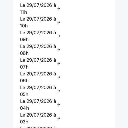
Le 29/07/2026 à
11h
Le 29/07/2026 à
10h
Le 29/07/2026 à
09h
Le 29/07/2026 à
08h
Le 29/07/2026 à
07h
Le 29/07/2026 à
06h
Le 29/07/2026 à
05h
Le 29/07/2026 à
04h
Le 29/07/2026 à
03h