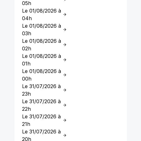
05h
Le 01/08/2026 à
04h
Le 01/08/2026 à
03h
Le 01/08/2026 à
02h
Le 01/08/2026 à
01h
Le 01/08/2026 à
00h
Le 31/07/2026 à
23h
Le 31/07/2026 à
22h
Le 31/07/2026 à
21h
Le 31/07/2026 à
20h