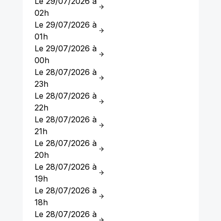
Le 29/07/2026 à
02h
Le 29/07/2026 à
01h
Le 29/07/2026 à
00h
Le 28/07/2026 à
23h
Le 28/07/2026 à
22h
Le 28/07/2026 à
21h
Le 28/07/2026 à
20h
Le 28/07/2026 à
19h
Le 28/07/2026 à
18h
Le 28/07/2026 à