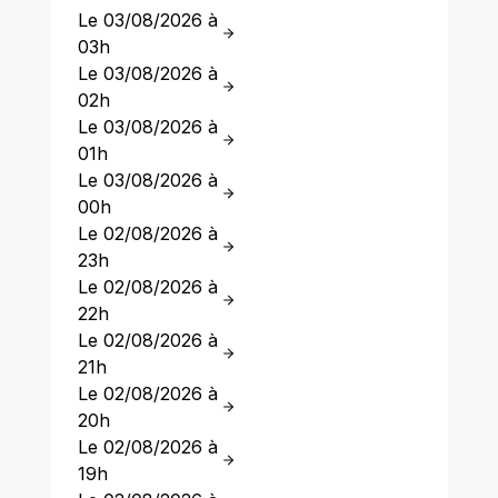
Le 03/08/2026 à
03h
Le 03/08/2026 à
02h
Le 03/08/2026 à
01h
Le 03/08/2026 à
00h
Le 02/08/2026 à
23h
Le 02/08/2026 à
22h
Le 02/08/2026 à
21h
Le 02/08/2026 à
20h
Le 02/08/2026 à
19h