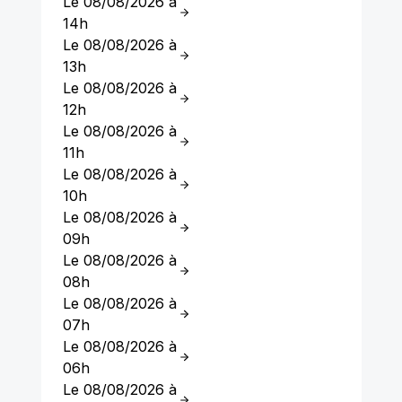
Le 08/08/2026 à
14h
Le 08/08/2026 à
13h
Le 08/08/2026 à
12h
Le 08/08/2026 à
11h
Le 08/08/2026 à
10h
Le 08/08/2026 à
09h
Le 08/08/2026 à
08h
Le 08/08/2026 à
07h
Le 08/08/2026 à
06h
Le 08/08/2026 à