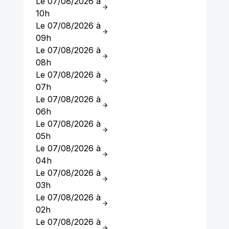
Le 07/08/2026 à
10h
Le 07/08/2026 à
09h
Le 07/08/2026 à
08h
Le 07/08/2026 à
07h
Le 07/08/2026 à
06h
Le 07/08/2026 à
05h
Le 07/08/2026 à
04h
Le 07/08/2026 à
03h
Le 07/08/2026 à
02h
Le 07/08/2026 à