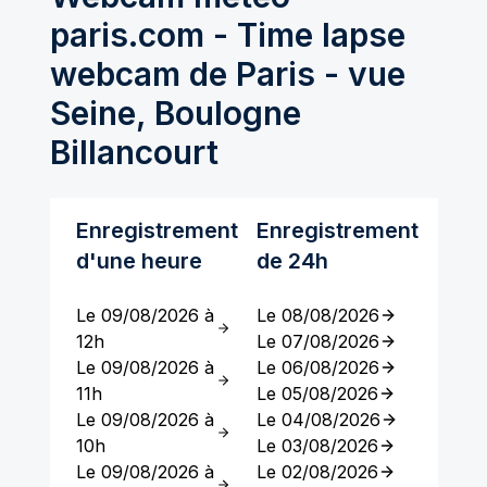
paris.com - Time lapse
webcam de Paris - vue
Seine, Boulogne
Billancourt
Enregistrement
Enregistrement
d'une heure
de 24h
Le 09/08/2026 à
Le 08/08/2026
12h
Le 07/08/2026
Le 09/08/2026 à
Le 06/08/2026
11h
Le 05/08/2026
Le 09/08/2026 à
Le 04/08/2026
10h
Le 03/08/2026
Le 09/08/2026 à
Le 02/08/2026