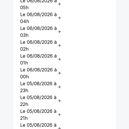
Le 06/08/2026 à
05h
Le 06/08/2026 à
04h
Le 06/08/2026 à
03h
Le 06/08/2026 à
02h
Le 06/08/2026 à
01h
Le 06/08/2026 à
00h
Le 05/08/2026 à
23h
Le 05/08/2026 à
22h
Le 05/08/2026 à
21h
Le 05/08/2026 à