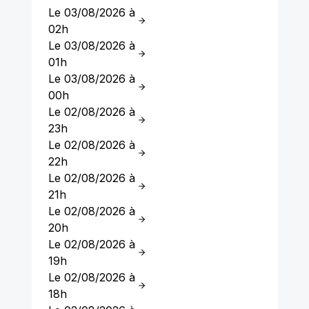
Le 03/08/2026 à
02h
Le 03/08/2026 à
01h
Le 03/08/2026 à
00h
Le 02/08/2026 à
23h
Le 02/08/2026 à
22h
Le 02/08/2026 à
21h
Le 02/08/2026 à
20h
Le 02/08/2026 à
19h
Le 02/08/2026 à
18h