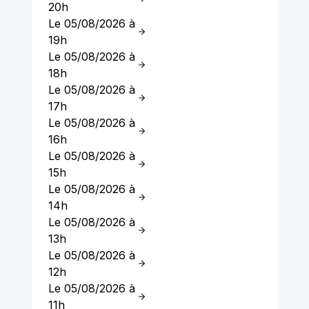
20h
Le 05/08/2026 à
19h
Le 05/08/2026 à
18h
Le 05/08/2026 à
17h
Le 05/08/2026 à
16h
Le 05/08/2026 à
15h
Le 05/08/2026 à
14h
Le 05/08/2026 à
13h
Le 05/08/2026 à
12h
Le 05/08/2026 à
11h