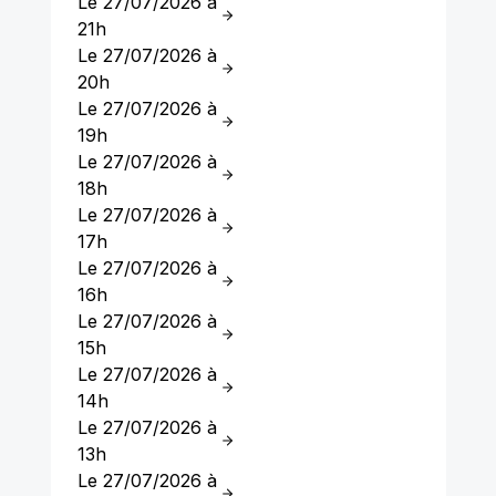
Le 27/07/2026 à
21h
Le 27/07/2026 à
20h
Le 27/07/2026 à
19h
Le 27/07/2026 à
18h
Le 27/07/2026 à
17h
Le 27/07/2026 à
16h
Le 27/07/2026 à
15h
Le 27/07/2026 à
14h
Le 27/07/2026 à
13h
Le 27/07/2026 à