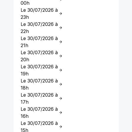
00h
Le 30/07/2026 à
23h
Le 30/07/2026 à
22h
Le 30/07/2026 à
21h
Le 30/07/2026 à
20h
Le 30/07/2026 à
19h
Le 30/07/2026 à
18h
Le 30/07/2026 à
17h
Le 30/07/2026 à
16h
Le 30/07/2026 à
15h