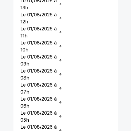
Le 01/08/2026 à
13h
Le 01/08/2026 à
12h
Le 01/08/2026 à
11h
Le 01/08/2026 à
10h
Le 01/08/2026 à
09h
Le 01/08/2026 à
08h
Le 01/08/2026 à
07h
Le 01/08/2026 à
06h
Le 01/08/2026 à
05h
Le 01/08/2026 à