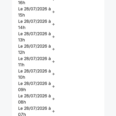
16h
Le 28/07/2026 à
15h
Le 28/07/2026 à
14h
Le 28/07/2026 à
13h
Le 28/07/2026 à
12h
Le 28/07/2026 à
11h
Le 28/07/2026 à
10h
Le 28/07/2026 à
09h
Le 28/07/2026 à
08h
Le 28/07/2026 à
07h