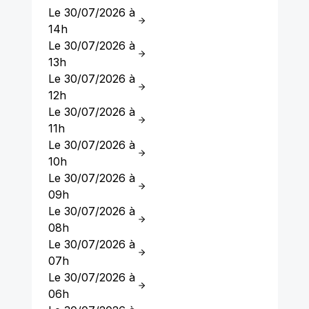
Le 30/07/2026 à
14h
Le 30/07/2026 à
13h
Le 30/07/2026 à
12h
Le 30/07/2026 à
11h
Le 30/07/2026 à
10h
Le 30/07/2026 à
09h
Le 30/07/2026 à
08h
Le 30/07/2026 à
07h
Le 30/07/2026 à
06h