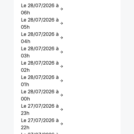
Le 28/07/2026 à
06h
Le 28/07/2026 à
05h
Le 28/07/2026 à
04h
Le 28/07/2026 à
03h
Le 28/07/2026 à
02h
Le 28/07/2026 à
01h
Le 28/07/2026 à
00h
Le 27/07/2026 à
23h
Le 27/07/2026 à
22h