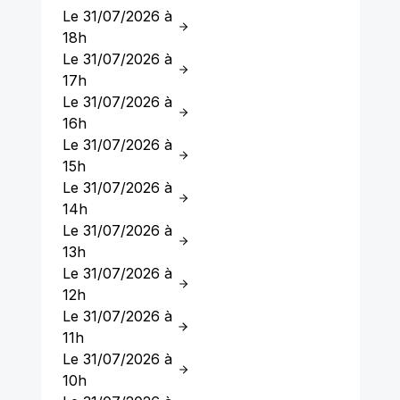
Le 31/07/2026 à
18h
Le 31/07/2026 à
17h
Le 31/07/2026 à
16h
Le 31/07/2026 à
15h
Le 31/07/2026 à
14h
Le 31/07/2026 à
13h
Le 31/07/2026 à
12h
Le 31/07/2026 à
11h
Le 31/07/2026 à
10h