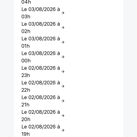
04h
Le 03/08/2026 à
03h
Le 03/08/2026 à
02h
Le 03/08/2026 à
01h
Le 03/08/2026 à
00h
Le 02/08/2026 à
23h
Le 02/08/2026 à
22h
Le 02/08/2026 à
21h
Le 02/08/2026 à
20h
Le 02/08/2026 à
19h