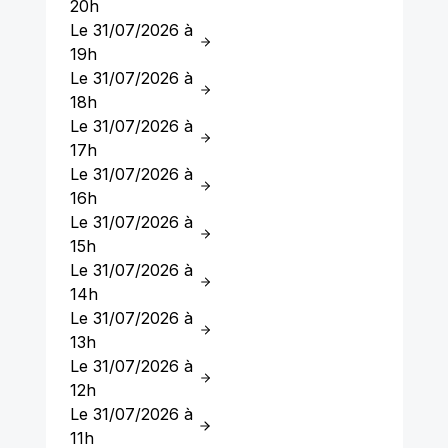
20h
Le 31/07/2026 à
19h
Le 31/07/2026 à
18h
Le 31/07/2026 à
17h
Le 31/07/2026 à
16h
Le 31/07/2026 à
15h
Le 31/07/2026 à
14h
Le 31/07/2026 à
13h
Le 31/07/2026 à
12h
Le 31/07/2026 à
11h