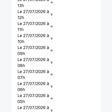
13h
Le 27/07/2026 à
12h
Le 27/07/2026 à
11h
Le 27/07/2026 à
10h
Le 27/07/2026 à
09h
Le 27/07/2026 à
08h
Le 27/07/2026 à
07h
Le 27/07/2026 à
06h
Le 27/07/2026 à
05h
Le 27/07/2026 à