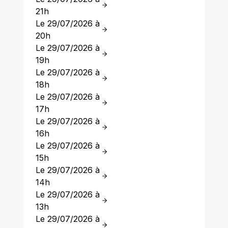
21h
Le 29/07/2026 à
20h
Le 29/07/2026 à
19h
Le 29/07/2026 à
18h
Le 29/07/2026 à
17h
Le 29/07/2026 à
16h
Le 29/07/2026 à
15h
Le 29/07/2026 à
14h
Le 29/07/2026 à
13h
Le 29/07/2026 à