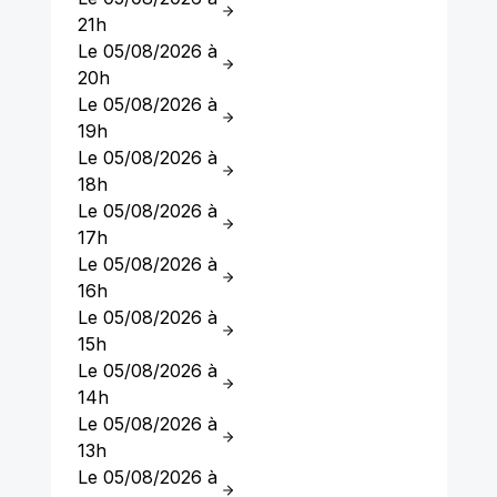
21h
Le 05/08/2026 à
20h
Le 05/08/2026 à
19h
Le 05/08/2026 à
18h
Le 05/08/2026 à
17h
Le 05/08/2026 à
16h
Le 05/08/2026 à
15h
Le 05/08/2026 à
14h
Le 05/08/2026 à
13h
Le 05/08/2026 à