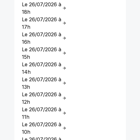
Le 26/07/2026 à
18h
Le 26/07/2026 à
17h
Le 26/07/2026 à
16h
Le 26/07/2026 à
15h
Le 26/07/2026 à
14h
Le 26/07/2026 à
13h
Le 26/07/2026 à
12h
Le 26/07/2026 à
11h
Le 26/07/2026 à
10h
Le 26/07/2026 à