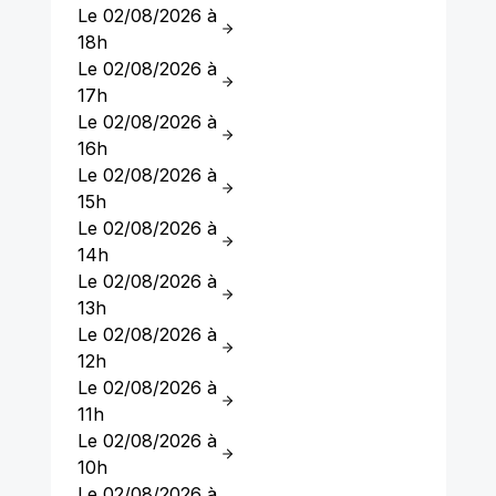
Le 02/08/2026 à
18h
Le 02/08/2026 à
17h
Le 02/08/2026 à
16h
Le 02/08/2026 à
15h
Le 02/08/2026 à
14h
Le 02/08/2026 à
13h
Le 02/08/2026 à
12h
Le 02/08/2026 à
11h
Le 02/08/2026 à
10h
Le 02/08/2026 à