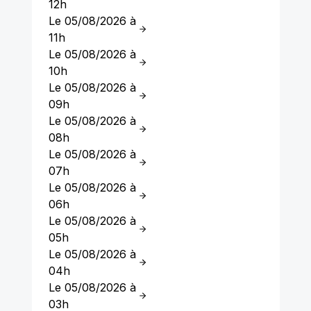
12h
Le 05/08/2026 à
11h
Le 05/08/2026 à
10h
Le 05/08/2026 à
09h
Le 05/08/2026 à
08h
Le 05/08/2026 à
07h
Le 05/08/2026 à
06h
Le 05/08/2026 à
05h
Le 05/08/2026 à
04h
Le 05/08/2026 à
03h