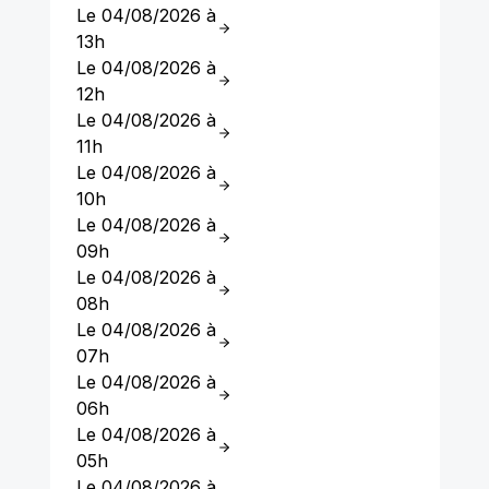
Le 04/08/2026 à
13h
Le 04/08/2026 à
12h
Le 04/08/2026 à
11h
Le 04/08/2026 à
10h
Le 04/08/2026 à
09h
Le 04/08/2026 à
08h
Le 04/08/2026 à
07h
Le 04/08/2026 à
06h
Le 04/08/2026 à
05h
Le 04/08/2026 à