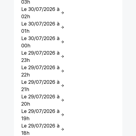
03h
Le 30/07/2026 à
02h
Le 30/07/2026 à
01h
Le 30/07/2026 à
00h
Le 29/07/2026 à
23h
Le 29/07/2026 à
22h
Le 29/07/2026 à
21h
Le 29/07/2026 à
20h
Le 29/07/2026 à
19h
Le 29/07/2026 à
18h