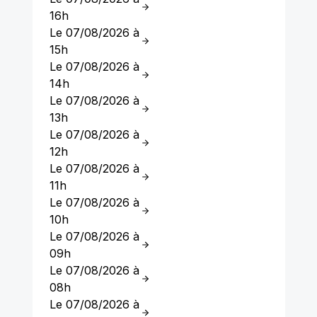
16h
Le 07/08/2026 à
15h
Le 07/08/2026 à
14h
Le 07/08/2026 à
13h
Le 07/08/2026 à
12h
Le 07/08/2026 à
11h
Le 07/08/2026 à
10h
Le 07/08/2026 à
09h
Le 07/08/2026 à
08h
Le 07/08/2026 à