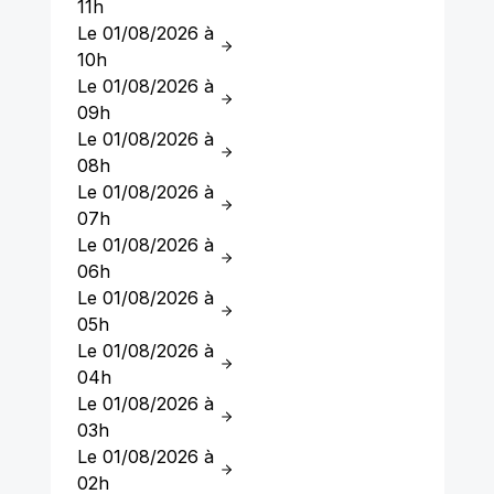
11h
Le 01/08/2026 à
10h
Le 01/08/2026 à
09h
Le 01/08/2026 à
08h
Le 01/08/2026 à
07h
Le 01/08/2026 à
06h
Le 01/08/2026 à
05h
Le 01/08/2026 à
04h
Le 01/08/2026 à
03h
Le 01/08/2026 à
02h