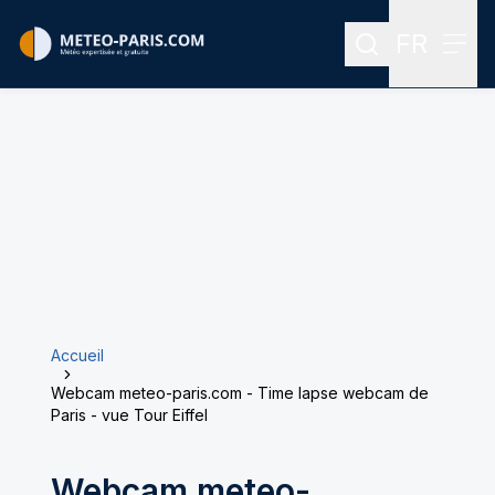
FR
Rechercher
Menu
Menu des
Accueil
Webcam meteo-paris.com - Time lapse webcam de
Paris - vue Tour Eiffel
Webcam meteo-