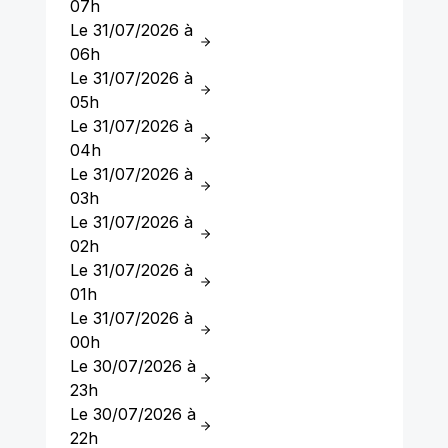
07h
Le 31/07/2026 à
06h
Le 31/07/2026 à
05h
Le 31/07/2026 à
04h
Le 31/07/2026 à
03h
Le 31/07/2026 à
02h
Le 31/07/2026 à
01h
Le 31/07/2026 à
00h
Le 30/07/2026 à
23h
Le 30/07/2026 à
22h