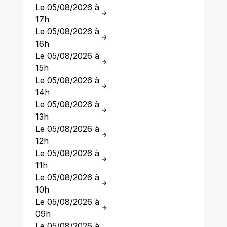
Le 05/08/2026 à
17h
Le 05/08/2026 à
16h
Le 05/08/2026 à
15h
Le 05/08/2026 à
14h
Le 05/08/2026 à
13h
Le 05/08/2026 à
12h
Le 05/08/2026 à
11h
Le 05/08/2026 à
10h
Le 05/08/2026 à
09h
Le 05/08/2026 à