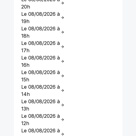
20h
Le 08/08/2026 à
19h
Le 08/08/2026 à
18h
Le 08/08/2026 à
17h
Le 08/08/2026 à
16h
Le 08/08/2026 à
15h
Le 08/08/2026 à
14h
Le 08/08/2026 à
13h
Le 08/08/2026 à
12h
Le 08/08/2026 à