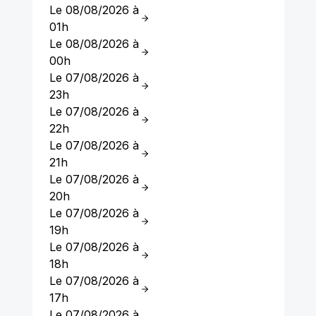
Le 08/08/2026 à
01h
Le 08/08/2026 à
00h
Le 07/08/2026 à
23h
Le 07/08/2026 à
22h
Le 07/08/2026 à
21h
Le 07/08/2026 à
20h
Le 07/08/2026 à
19h
Le 07/08/2026 à
18h
Le 07/08/2026 à
17h
Le 07/08/2026 à