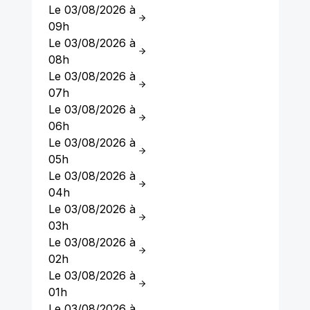
Le 03/08/2026 à
09h
Le 03/08/2026 à
08h
Le 03/08/2026 à
07h
Le 03/08/2026 à
06h
Le 03/08/2026 à
05h
Le 03/08/2026 à
04h
Le 03/08/2026 à
03h
Le 03/08/2026 à
02h
Le 03/08/2026 à
01h
Le 03/08/2026 à