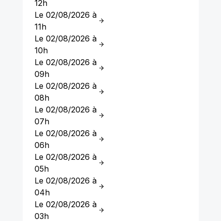
12h
Le 02/08/2026 à
11h
Le 02/08/2026 à
10h
Le 02/08/2026 à
09h
Le 02/08/2026 à
08h
Le 02/08/2026 à
07h
Le 02/08/2026 à
06h
Le 02/08/2026 à
05h
Le 02/08/2026 à
04h
Le 02/08/2026 à
03h