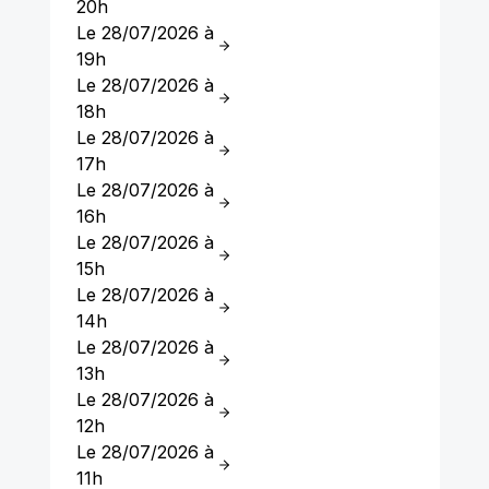
20h
Le 28/07/2026 à
19h
Le 28/07/2026 à
18h
Le 28/07/2026 à
17h
Le 28/07/2026 à
16h
Le 28/07/2026 à
15h
Le 28/07/2026 à
14h
Le 28/07/2026 à
13h
Le 28/07/2026 à
12h
Le 28/07/2026 à
11h