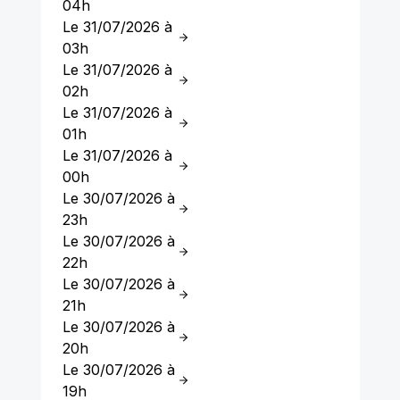
04h
Le 31/07/2026 à
03h
Le 31/07/2026 à
02h
Le 31/07/2026 à
01h
Le 31/07/2026 à
00h
Le 30/07/2026 à
23h
Le 30/07/2026 à
22h
Le 30/07/2026 à
21h
Le 30/07/2026 à
20h
Le 30/07/2026 à
19h