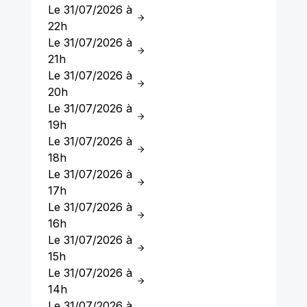
Le 31/07/2026 à
22h
Le 31/07/2026 à
21h
Le 31/07/2026 à
20h
Le 31/07/2026 à
19h
Le 31/07/2026 à
18h
Le 31/07/2026 à
17h
Le 31/07/2026 à
16h
Le 31/07/2026 à
15h
Le 31/07/2026 à
14h
Le 31/07/2026 à