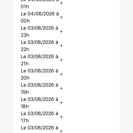
01h
Le 04/08/2026 à
00h
Le 03/08/2026 à
23h
Le 03/08/2026 à
22h
Le 03/08/2026 à
21h
Le 03/08/2026 à
20h
Le 03/08/2026 à
19h
Le 03/08/2026 à
18h
Le 03/08/2026 à
17h
Le 03/08/2026 à