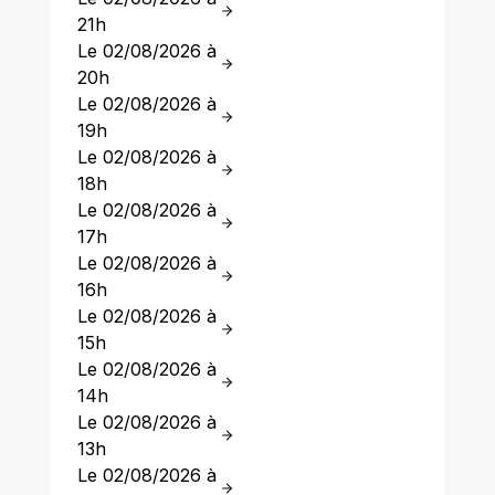
21h
Le 02/08/2026 à
20h
Le 02/08/2026 à
19h
Le 02/08/2026 à
18h
Le 02/08/2026 à
17h
Le 02/08/2026 à
16h
Le 02/08/2026 à
15h
Le 02/08/2026 à
14h
Le 02/08/2026 à
13h
Le 02/08/2026 à