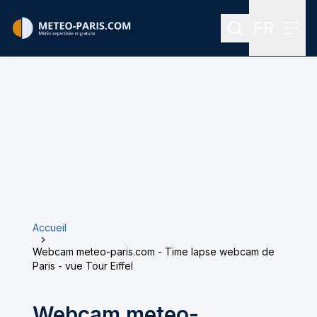
FR
Rechercher
Menu
Menu des
Accueil
Webcam meteo-paris.com - Time lapse webcam de
Paris - vue Tour Eiffel
Webcam meteo-