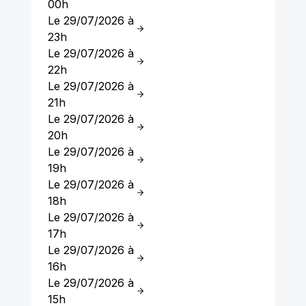
00h
Le 29/07/2026 à
23h
Le 29/07/2026 à
22h
Le 29/07/2026 à
21h
Le 29/07/2026 à
20h
Le 29/07/2026 à
19h
Le 29/07/2026 à
18h
Le 29/07/2026 à
17h
Le 29/07/2026 à
16h
Le 29/07/2026 à
15h