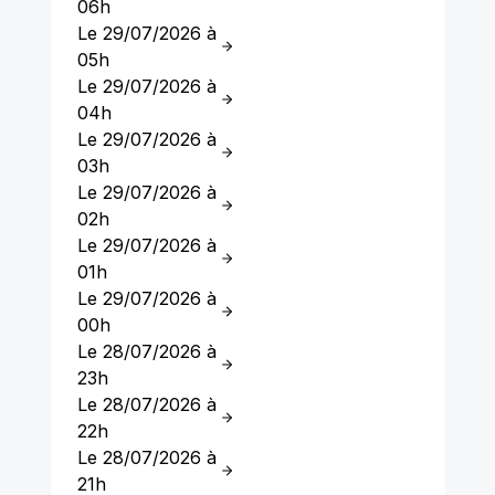
06h
Le 29/07/2026 à
05h
Le 29/07/2026 à
04h
Le 29/07/2026 à
03h
Le 29/07/2026 à
02h
Le 29/07/2026 à
01h
Le 29/07/2026 à
00h
Le 28/07/2026 à
23h
Le 28/07/2026 à
22h
Le 28/07/2026 à
21h