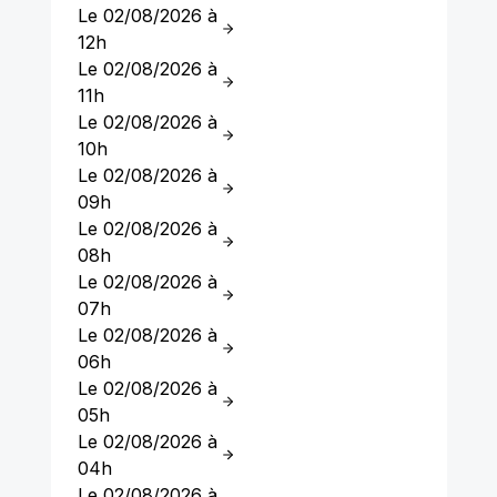
Le 02/08/2026 à
12h
Le 02/08/2026 à
11h
Le 02/08/2026 à
10h
Le 02/08/2026 à
09h
Le 02/08/2026 à
08h
Le 02/08/2026 à
07h
Le 02/08/2026 à
06h
Le 02/08/2026 à
05h
Le 02/08/2026 à
04h
Le 02/08/2026 à