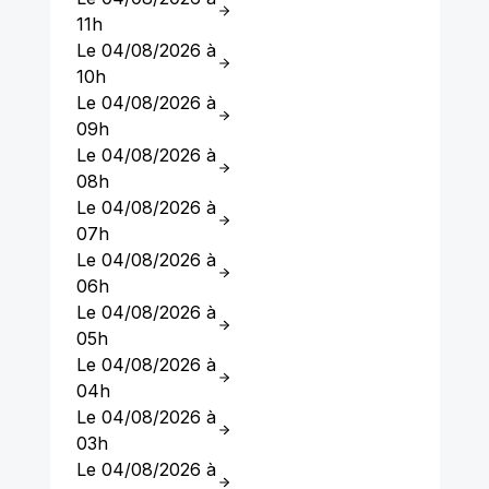
11h
Le 04/08/2026 à
10h
Le 04/08/2026 à
09h
Le 04/08/2026 à
08h
Le 04/08/2026 à
07h
Le 04/08/2026 à
06h
Le 04/08/2026 à
05h
Le 04/08/2026 à
04h
Le 04/08/2026 à
03h
Le 04/08/2026 à