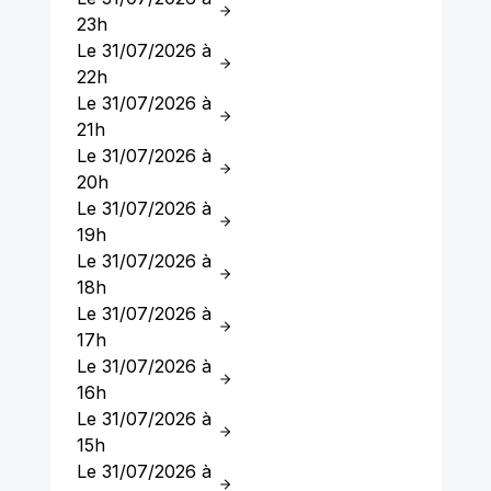
23h
Le 31/07/2026 à
22h
Le 31/07/2026 à
21h
Le 31/07/2026 à
20h
Le 31/07/2026 à
19h
Le 31/07/2026 à
18h
Le 31/07/2026 à
17h
Le 31/07/2026 à
16h
Le 31/07/2026 à
15h
Le 31/07/2026 à