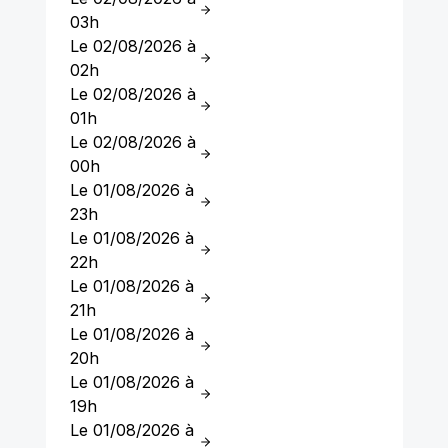
03h
Le 02/08/2026 à
02h
Le 02/08/2026 à
01h
Le 02/08/2026 à
00h
Le 01/08/2026 à
23h
Le 01/08/2026 à
22h
Le 01/08/2026 à
21h
Le 01/08/2026 à
20h
Le 01/08/2026 à
19h
Le 01/08/2026 à