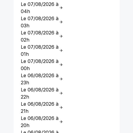
Le 07/08/2026 à
04h
Le 07/08/2026 à
03h
Le 07/08/2026 à
02h
Le 07/08/2026 à
01h
Le 07/08/2026 à
00h
Le 06/08/2026 à
23h
Le 06/08/2026 à
22h
Le 06/08/2026 à
21h
Le 06/08/2026 à
20h
Le 06/08/2026 à