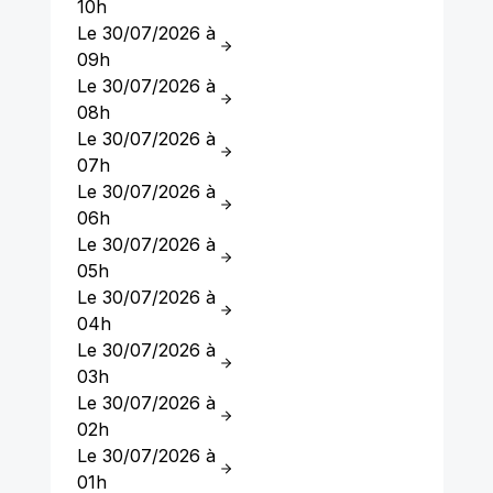
10h
Le 30/07/2026 à
09h
Le 30/07/2026 à
08h
Le 30/07/2026 à
07h
Le 30/07/2026 à
06h
Le 30/07/2026 à
05h
Le 30/07/2026 à
04h
Le 30/07/2026 à
03h
Le 30/07/2026 à
02h
Le 30/07/2026 à
01h