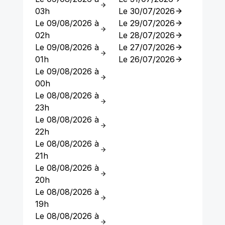
03h
Le 30/07/2026
Le 09/08/2026 à
Le 29/07/2026
02h
Le 28/07/2026
Le 09/08/2026 à
Le 27/07/2026
01h
Le 26/07/2026
Le 09/08/2026 à
00h
Le 08/08/2026 à
23h
Le 08/08/2026 à
22h
Le 08/08/2026 à
21h
Le 08/08/2026 à
20h
Le 08/08/2026 à
19h
Le 08/08/2026 à