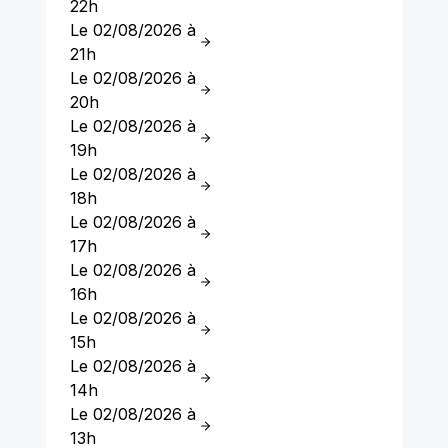
22h
Le 02/08/2026 à
21h
Le 02/08/2026 à
20h
Le 02/08/2026 à
19h
Le 02/08/2026 à
18h
Le 02/08/2026 à
17h
Le 02/08/2026 à
16h
Le 02/08/2026 à
15h
Le 02/08/2026 à
14h
Le 02/08/2026 à
13h