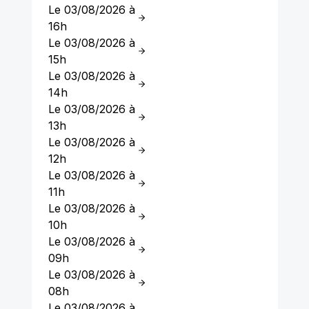
Le 03/08/2026 à
16h
Le 03/08/2026 à
15h
Le 03/08/2026 à
14h
Le 03/08/2026 à
13h
Le 03/08/2026 à
12h
Le 03/08/2026 à
11h
Le 03/08/2026 à
10h
Le 03/08/2026 à
09h
Le 03/08/2026 à
08h
Le 03/08/2026 à