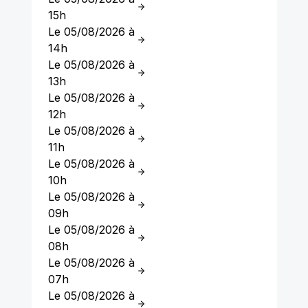
15h
Le 05/08/2026 à
14h
Le 05/08/2026 à
13h
Le 05/08/2026 à
12h
Le 05/08/2026 à
11h
Le 05/08/2026 à
10h
Le 05/08/2026 à
09h
Le 05/08/2026 à
08h
Le 05/08/2026 à
07h
Le 05/08/2026 à