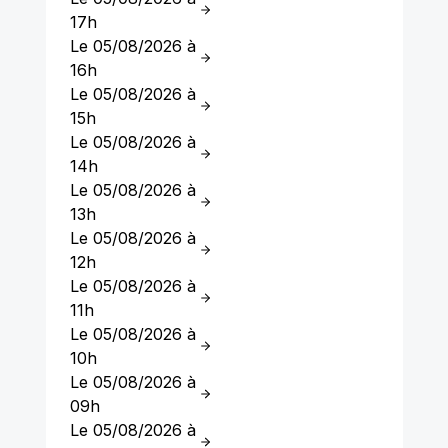
17h
Le 05/08/2026 à
16h
Le 05/08/2026 à
15h
Le 05/08/2026 à
14h
Le 05/08/2026 à
13h
Le 05/08/2026 à
12h
Le 05/08/2026 à
11h
Le 05/08/2026 à
10h
Le 05/08/2026 à
09h
Le 05/08/2026 à