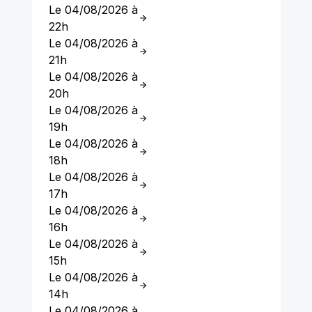
Le 04/08/2026 à
22h
Le 04/08/2026 à
21h
Le 04/08/2026 à
20h
Le 04/08/2026 à
19h
Le 04/08/2026 à
18h
Le 04/08/2026 à
17h
Le 04/08/2026 à
16h
Le 04/08/2026 à
15h
Le 04/08/2026 à
14h
Le 04/08/2026 à