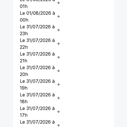
01h
Le 01/08/2026 à
00h
Le 31/07/2026 à
23h
Le 31/07/2026 à
22h
Le 31/07/2026 à
21h
Le 31/07/2026 à
20h
Le 31/07/2026 à
19h
Le 31/07/2026 à
18h
Le 31/07/2026 à
17h
Le 31/07/2026 à