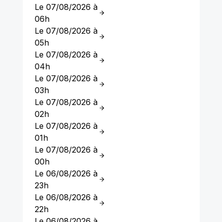
Le 07/08/2026 à
06h
Le 07/08/2026 à
05h
Le 07/08/2026 à
04h
Le 07/08/2026 à
03h
Le 07/08/2026 à
02h
Le 07/08/2026 à
01h
Le 07/08/2026 à
00h
Le 06/08/2026 à
23h
Le 06/08/2026 à
22h
Le 06/08/2026 à