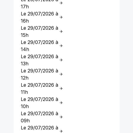
17h
Le 29/07/2026 à
16h
Le 29/07/2026 à
15h
Le 29/07/2026 à
14h
Le 29/07/2026 à
13h
Le 29/07/2026 à
12h
Le 29/07/2026 à
11h
Le 29/07/2026 à
10h
Le 29/07/2026 à
09h
Le 29/07/2026 à