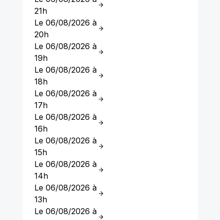
21h
Le 06/08/2026 à
20h
Le 06/08/2026 à
19h
Le 06/08/2026 à
18h
Le 06/08/2026 à
17h
Le 06/08/2026 à
16h
Le 06/08/2026 à
15h
Le 06/08/2026 à
14h
Le 06/08/2026 à
13h
Le 06/08/2026 à