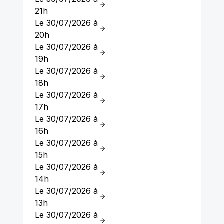
21h
Le 30/07/2026 à
20h
Le 30/07/2026 à
19h
Le 30/07/2026 à
18h
Le 30/07/2026 à
17h
Le 30/07/2026 à
16h
Le 30/07/2026 à
15h
Le 30/07/2026 à
14h
Le 30/07/2026 à
13h
Le 30/07/2026 à