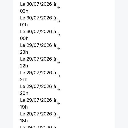
Le 30/07/2026 à
02h
Le 30/07/2026 à
01h
Le 30/07/2026 à
00h
Le 29/07/2026 à
23h
Le 29/07/2026 à
22h
Le 29/07/2026 à
21h
Le 29/07/2026 à
20h
Le 29/07/2026 à
19h
Le 29/07/2026 à
18h
Le 29/07/2026 à