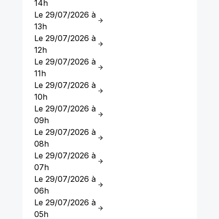
14h
Le 29/07/2026 à
13h
Le 29/07/2026 à
12h
Le 29/07/2026 à
11h
Le 29/07/2026 à
10h
Le 29/07/2026 à
09h
Le 29/07/2026 à
08h
Le 29/07/2026 à
07h
Le 29/07/2026 à
06h
Le 29/07/2026 à
05h