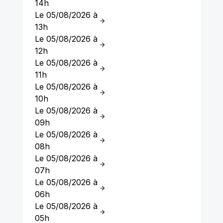
14h
Le 05/08/2026 à
13h
Le 05/08/2026 à
12h
Le 05/08/2026 à
11h
Le 05/08/2026 à
10h
Le 05/08/2026 à
09h
Le 05/08/2026 à
08h
Le 05/08/2026 à
07h
Le 05/08/2026 à
06h
Le 05/08/2026 à
05h