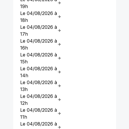
19h
Le 04/08/2026 à
18h
Le 04/08/2026 à
17h
Le 04/08/2026 à
16h
Le 04/08/2026 à
15h
Le 04/08/2026 à
14h
Le 04/08/2026 à
13h
Le 04/08/2026 à
12h
Le 04/08/2026 à
11h
Le 04/08/2026 à