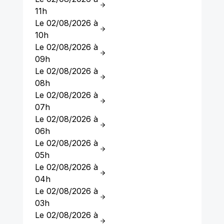
11h
Le 02/08/2026 à
10h
Le 02/08/2026 à
09h
Le 02/08/2026 à
08h
Le 02/08/2026 à
07h
Le 02/08/2026 à
06h
Le 02/08/2026 à
05h
Le 02/08/2026 à
04h
Le 02/08/2026 à
03h
Le 02/08/2026 à