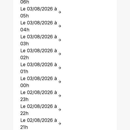
06h
Le 03/08/2026 à
05h
Le 03/08/2026 à
04h
Le 03/08/2026 à
03h
Le 03/08/2026 à
02h
Le 03/08/2026 à
01h
Le 03/08/2026 à
00h
Le 02/08/2026 à
23h
Le 02/08/2026 à
22h
Le 02/08/2026 à
21h