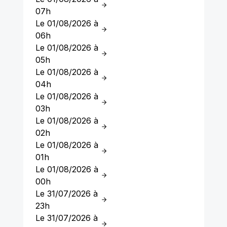
07h
Le 01/08/2026 à
06h
Le 01/08/2026 à
05h
Le 01/08/2026 à
04h
Le 01/08/2026 à
03h
Le 01/08/2026 à
02h
Le 01/08/2026 à
01h
Le 01/08/2026 à
00h
Le 31/07/2026 à
23h
Le 31/07/2026 à