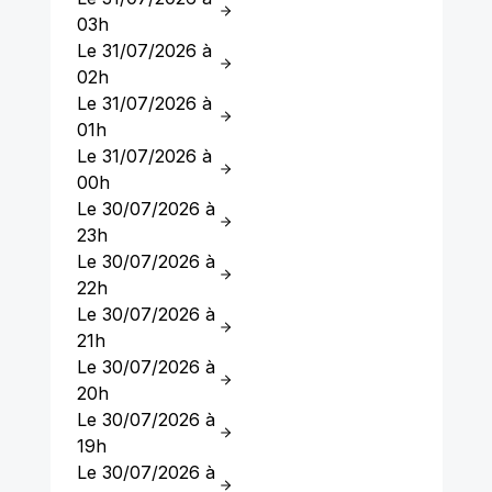
03h
Le 31/07/2026 à
02h
Le 31/07/2026 à
01h
Le 31/07/2026 à
00h
Le 30/07/2026 à
23h
Le 30/07/2026 à
22h
Le 30/07/2026 à
21h
Le 30/07/2026 à
20h
Le 30/07/2026 à
19h
Le 30/07/2026 à