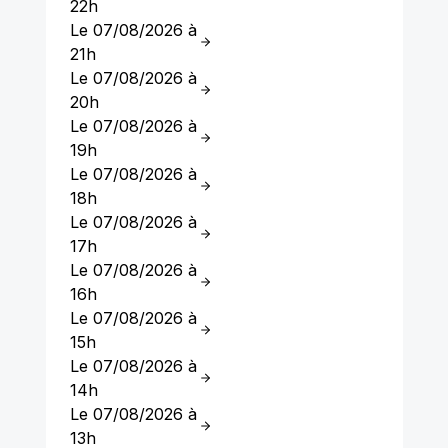
22h
Le 07/08/2026 à
21h
Le 07/08/2026 à
20h
Le 07/08/2026 à
19h
Le 07/08/2026 à
18h
Le 07/08/2026 à
17h
Le 07/08/2026 à
16h
Le 07/08/2026 à
15h
Le 07/08/2026 à
14h
Le 07/08/2026 à
13h