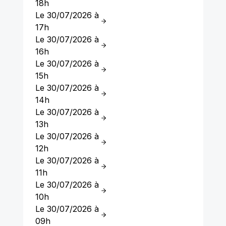
18h
Le 30/07/2026 à
17h
Le 30/07/2026 à
16h
Le 30/07/2026 à
15h
Le 30/07/2026 à
14h
Le 30/07/2026 à
13h
Le 30/07/2026 à
12h
Le 30/07/2026 à
11h
Le 30/07/2026 à
10h
Le 30/07/2026 à
09h