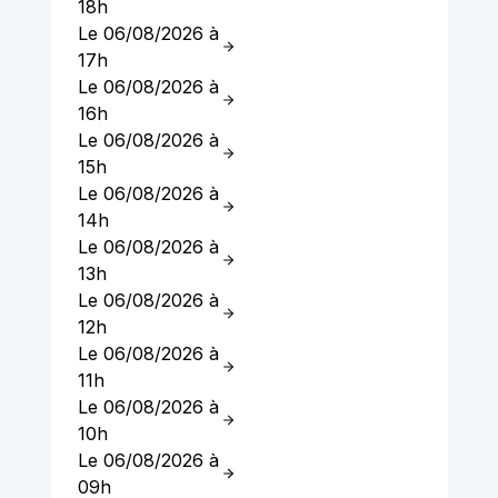
18h
Le 06/08/2026 à
17h
Le 06/08/2026 à
16h
Le 06/08/2026 à
15h
Le 06/08/2026 à
14h
Le 06/08/2026 à
13h
Le 06/08/2026 à
12h
Le 06/08/2026 à
11h
Le 06/08/2026 à
10h
Le 06/08/2026 à
09h