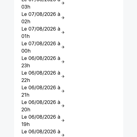
03h
Le 07/08/2026 à
02h
Le 07/08/2026 à
01h
Le 07/08/2026 à
00h
Le 06/08/2026 à
23h
Le 06/08/2026 à
22h
Le 06/08/2026 à
21h
Le 06/08/2026 à
20h
Le 06/08/2026 à
19h
Le 06/08/2026 à