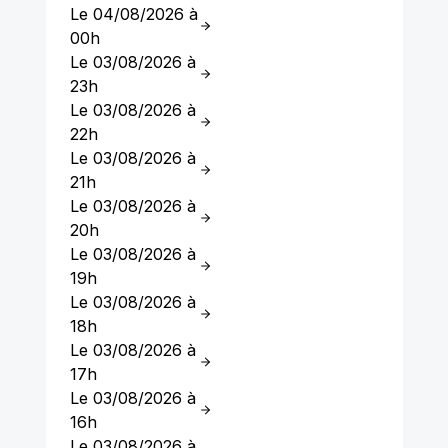
Le 04/08/2026 à
00h
Le 03/08/2026 à
23h
Le 03/08/2026 à
22h
Le 03/08/2026 à
21h
Le 03/08/2026 à
20h
Le 03/08/2026 à
19h
Le 03/08/2026 à
18h
Le 03/08/2026 à
17h
Le 03/08/2026 à
16h
Le 03/08/2026 à