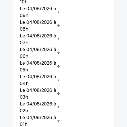
10h
Le 04/08/2026 à
09h
Le 04/08/2026 à
08h
Le 04/08/2026 à
07h
Le 04/08/2026 à
06h
Le 04/08/2026 à
05h
Le 04/08/2026 à
04h
Le 04/08/2026 à
03h
Le 04/08/2026 à
02h
Le 04/08/2026 à
01h