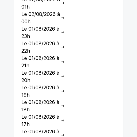
01h
Le 02/08/2026 à
00h
Le 01/08/2026 à
23h
Le 01/08/2026 à
22h
Le 01/08/2026 à
21h
Le 01/08/2026 à
20h
Le 01/08/2026 à
19h
Le 01/08/2026 à
18h
Le 01/08/2026 à
17h
Le 01/08/2026 à