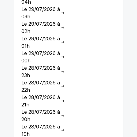
04h
Le 29/07/2026 à
03h
Le 29/07/2026 à
02h
Le 29/07/2026 à
01h
Le 29/07/2026 à
00h
Le 28/07/2026 à
23h
Le 28/07/2026 à
22h
Le 28/07/2026 à
21h
Le 28/07/2026 à
20h
Le 28/07/2026 à
19h