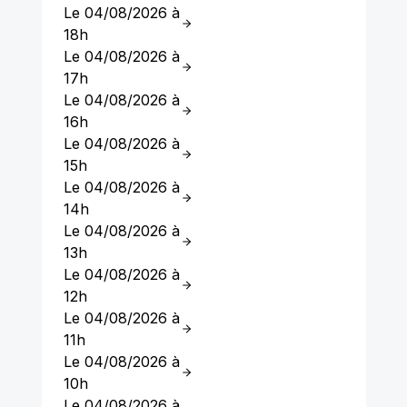
Le 04/08/2026 à
18h
Le 04/08/2026 à
17h
Le 04/08/2026 à
16h
Le 04/08/2026 à
15h
Le 04/08/2026 à
14h
Le 04/08/2026 à
13h
Le 04/08/2026 à
12h
Le 04/08/2026 à
11h
Le 04/08/2026 à
10h
Le 04/08/2026 à