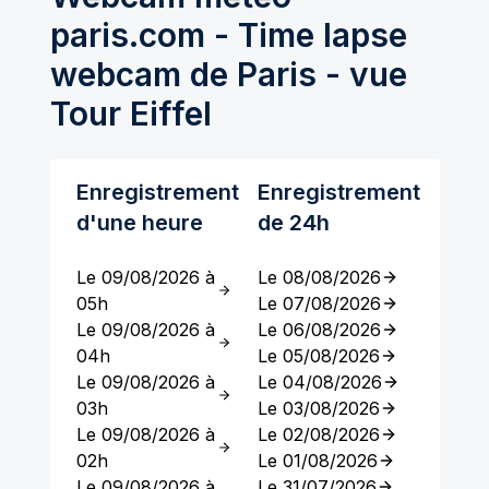
paris.com - Time lapse
webcam de Paris - vue
Tour Eiffel
Enregistrement
Enregistrement
d'une heure
de 24h
Le 09/08/2026 à
Le 08/08/2026
05h
Le 07/08/2026
Le 09/08/2026 à
Le 06/08/2026
04h
Le 05/08/2026
Le 09/08/2026 à
Le 04/08/2026
03h
Le 03/08/2026
Le 09/08/2026 à
Le 02/08/2026
02h
Le 01/08/2026
Le 09/08/2026 à
Le 31/07/2026