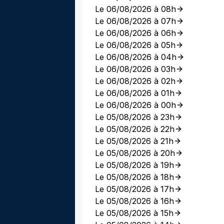
Le 06/08/2026 à 08h
Le 06/08/2026 à 07h
Le 06/08/2026 à 06h
Le 06/08/2026 à 05h
Le 06/08/2026 à 04h
Le 06/08/2026 à 03h
Le 06/08/2026 à 02h
Le 06/08/2026 à 01h
Le 06/08/2026 à 00h
Le 05/08/2026 à 23h
Le 05/08/2026 à 22h
Le 05/08/2026 à 21h
Le 05/08/2026 à 20h
Le 05/08/2026 à 19h
Le 05/08/2026 à 18h
Le 05/08/2026 à 17h
Le 05/08/2026 à 16h
Le 05/08/2026 à 15h