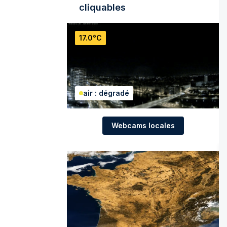
cliquables
17.0°C
air : dégradé
Webcams locales