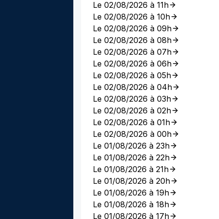
Le 02/08/2026 à 11h
Le 02/08/2026 à 10h
Le 02/08/2026 à 09h
Le 02/08/2026 à 08h
Le 02/08/2026 à 07h
Le 02/08/2026 à 06h
Le 02/08/2026 à 05h
Le 02/08/2026 à 04h
Le 02/08/2026 à 03h
Le 02/08/2026 à 02h
Le 02/08/2026 à 01h
Le 02/08/2026 à 00h
Le 01/08/2026 à 23h
Le 01/08/2026 à 22h
Le 01/08/2026 à 21h
Le 01/08/2026 à 20h
Le 01/08/2026 à 19h
Le 01/08/2026 à 18h
Le 01/08/2026 à 17h