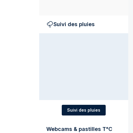
Suivi des pluies
Suivi des pluies
Webcams & pastilles T°C