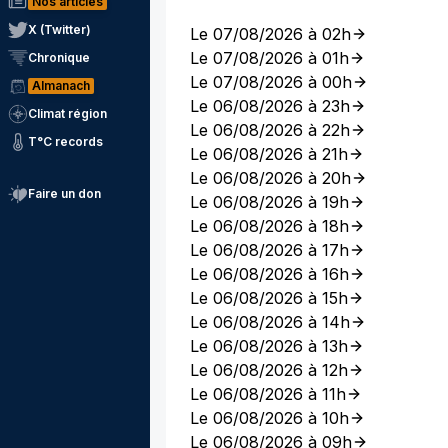
Nos articles
X (Twitter)
Le 07/08/2026 à 02h
Le 07/08/2026 à 01h
Chronique
Le 07/08/2026 à 00h
Almanach
Le 06/08/2026 à 23h
Climat région
Le 06/08/2026 à 22h
T°C records
Le 06/08/2026 à 21h
Le 06/08/2026 à 20h
Faire un don
Le 06/08/2026 à 19h
Le 06/08/2026 à 18h
Le 06/08/2026 à 17h
Le 06/08/2026 à 16h
Le 06/08/2026 à 15h
Le 06/08/2026 à 14h
Le 06/08/2026 à 13h
Le 06/08/2026 à 12h
Le 06/08/2026 à 11h
Le 06/08/2026 à 10h
Le 06/08/2026 à 09h