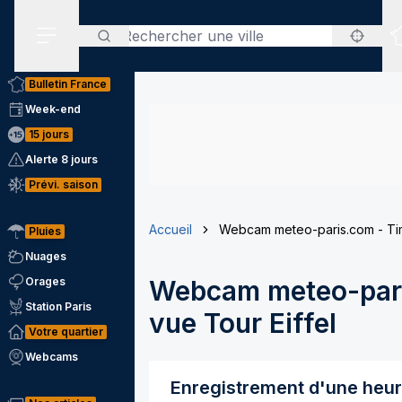
Rechercher
Menu secondaire
Bulletin France
Week-end
15 jours
Alerte 8 jours
Prévi. saison
Accueil
Webcam meteo-paris.com - Tim
Pluies
Nuages
Orages
Webcam meteo-pari
Station Paris
vue Tour Eiffel
Votre quartier
Webcams
Enregistrement d'une heu