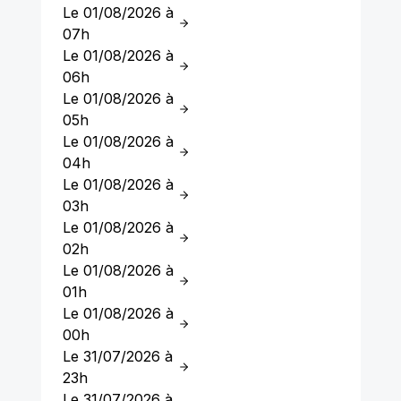
Le 01/08/2026 à
07h
Le 01/08/2026 à
06h
Le 01/08/2026 à
05h
Le 01/08/2026 à
04h
Le 01/08/2026 à
03h
Le 01/08/2026 à
02h
Le 01/08/2026 à
01h
Le 01/08/2026 à
00h
Le 31/07/2026 à
23h
Le 31/07/2026 à