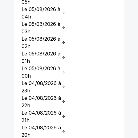
05h
Le 05/08/2026 à
04h
Le 05/08/2026 à
03h
Le 05/08/2026 à
02h
Le 05/08/2026 à
01h
Le 05/08/2026 à
00h
Le 04/08/2026 à
23h
Le 04/08/2026 à
22h
Le 04/08/2026 à
21h
Le 04/08/2026 à
20h