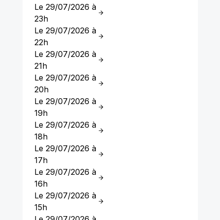
Le 29/07/2026 à
23h
Le 29/07/2026 à
22h
Le 29/07/2026 à
21h
Le 29/07/2026 à
20h
Le 29/07/2026 à
19h
Le 29/07/2026 à
18h
Le 29/07/2026 à
17h
Le 29/07/2026 à
16h
Le 29/07/2026 à
15h
Le 29/07/2026 à