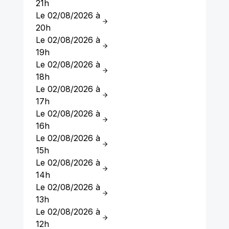
21h
Le 02/08/2026 à
20h
Le 02/08/2026 à
19h
Le 02/08/2026 à
18h
Le 02/08/2026 à
17h
Le 02/08/2026 à
16h
Le 02/08/2026 à
15h
Le 02/08/2026 à
14h
Le 02/08/2026 à
13h
Le 02/08/2026 à
12h