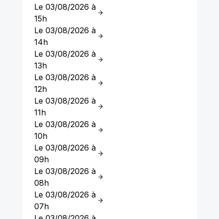
Le 03/08/2026 à
15h
Le 03/08/2026 à
14h
Le 03/08/2026 à
13h
Le 03/08/2026 à
12h
Le 03/08/2026 à
11h
Le 03/08/2026 à
10h
Le 03/08/2026 à
09h
Le 03/08/2026 à
08h
Le 03/08/2026 à
07h
Le 03/08/2026 à