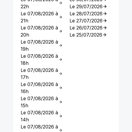
22h
Le 29/07/2026
Le 07/08/2026 à
Le 28/07/2026
21h
Le 27/07/2026
Le 07/08/2026 à
Le 26/07/2026
20h
Le 25/07/2026
Le 07/08/2026 à
19h
Le 07/08/2026 à
18h
Le 07/08/2026 à
17h
Le 07/08/2026 à
16h
Le 07/08/2026 à
15h
Le 07/08/2026 à
14h
Le 07/08/2026 à