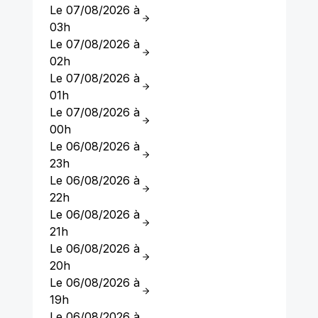
Le 07/08/2026 à
03h
Le 07/08/2026 à
02h
Le 07/08/2026 à
01h
Le 07/08/2026 à
00h
Le 06/08/2026 à
23h
Le 06/08/2026 à
22h
Le 06/08/2026 à
21h
Le 06/08/2026 à
20h
Le 06/08/2026 à
19h
Le 06/08/2026 à