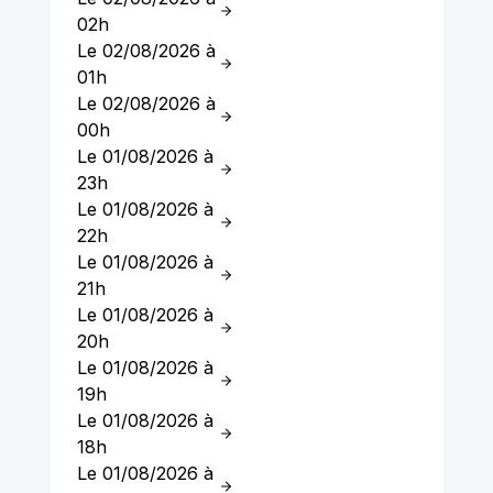
02h
Le 02/08/2026 à
01h
Le 02/08/2026 à
00h
Le 01/08/2026 à
23h
Le 01/08/2026 à
22h
Le 01/08/2026 à
21h
Le 01/08/2026 à
20h
Le 01/08/2026 à
19h
Le 01/08/2026 à
18h
Le 01/08/2026 à