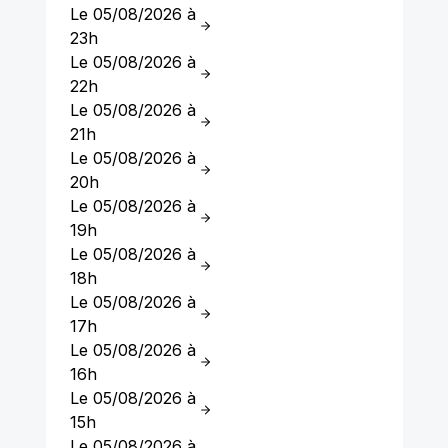
Le 05/08/2026 à
23h
Le 05/08/2026 à
22h
Le 05/08/2026 à
21h
Le 05/08/2026 à
20h
Le 05/08/2026 à
19h
Le 05/08/2026 à
18h
Le 05/08/2026 à
17h
Le 05/08/2026 à
16h
Le 05/08/2026 à
15h
Le 05/08/2026 à