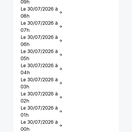
09h
Le 30/07/2026 à
08h
Le 30/07/2026 à
07h
Le 30/07/2026 à
06h
Le 30/07/2026 à
05h
Le 30/07/2026 à
04h
Le 30/07/2026 à
03h
Le 30/07/2026 à
02h
Le 30/07/2026 à
01h
Le 30/07/2026 à
00h