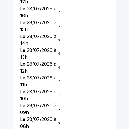
17h
Le 28/07/2026 à
16h
Le 28/07/2026 à
15h
Le 28/07/2026 à
14h
Le 28/07/2026 à
13h
Le 28/07/2026 à
12h
Le 28/07/2026 à
11h
Le 28/07/2026 à
10h
Le 28/07/2026 à
09h
Le 28/07/2026 à
08h