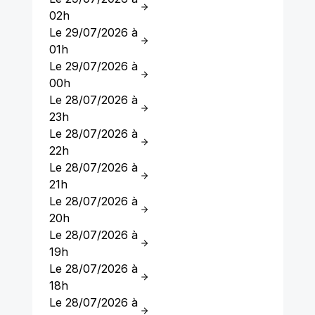
02h
Le 29/07/2026 à
01h
Le 29/07/2026 à
00h
Le 28/07/2026 à
23h
Le 28/07/2026 à
22h
Le 28/07/2026 à
21h
Le 28/07/2026 à
20h
Le 28/07/2026 à
19h
Le 28/07/2026 à
18h
Le 28/07/2026 à