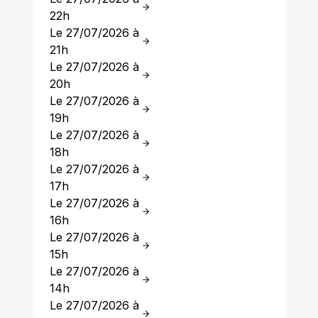
22h
Le 27/07/2026 à
21h
Le 27/07/2026 à
20h
Le 27/07/2026 à
19h
Le 27/07/2026 à
18h
Le 27/07/2026 à
17h
Le 27/07/2026 à
16h
Le 27/07/2026 à
15h
Le 27/07/2026 à
14h
Le 27/07/2026 à