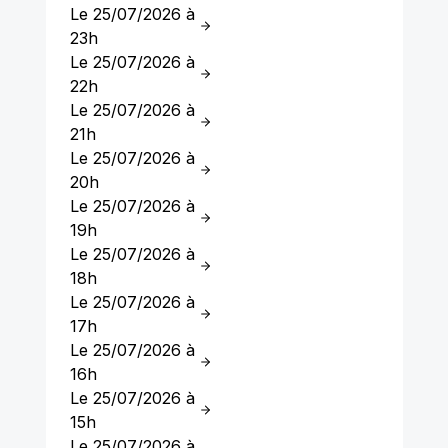
Le 25/07/2026 à
23h
Le 25/07/2026 à
22h
Le 25/07/2026 à
21h
Le 25/07/2026 à
20h
Le 25/07/2026 à
19h
Le 25/07/2026 à
18h
Le 25/07/2026 à
17h
Le 25/07/2026 à
16h
Le 25/07/2026 à
15h
Le 25/07/2026 à