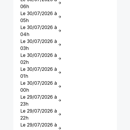
06h
Le 30/07/2026 à
05h
Le 30/07/2026 à
04h
Le 30/07/2026 à
03h
Le 30/07/2026 à
02h
Le 30/07/2026 à
01h
Le 30/07/2026 à
00h
Le 29/07/2026 à
23h
Le 29/07/2026 à
22h
Le 29/07/2026 à