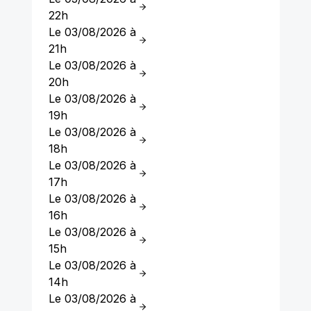
22h
Le 03/08/2026 à
21h
Le 03/08/2026 à
20h
Le 03/08/2026 à
19h
Le 03/08/2026 à
18h
Le 03/08/2026 à
17h
Le 03/08/2026 à
16h
Le 03/08/2026 à
15h
Le 03/08/2026 à
14h
Le 03/08/2026 à