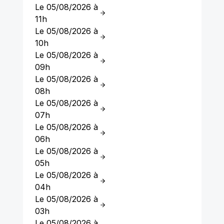
Le 05/08/2026 à
11h
Le 05/08/2026 à
10h
Le 05/08/2026 à
09h
Le 05/08/2026 à
08h
Le 05/08/2026 à
07h
Le 05/08/2026 à
06h
Le 05/08/2026 à
05h
Le 05/08/2026 à
04h
Le 05/08/2026 à
03h
Le 05/08/2026 à