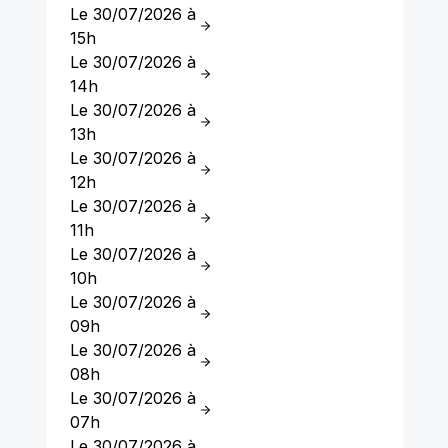
Le 30/07/2026 à
15h
Le 30/07/2026 à
14h
Le 30/07/2026 à
13h
Le 30/07/2026 à
12h
Le 30/07/2026 à
11h
Le 30/07/2026 à
10h
Le 30/07/2026 à
09h
Le 30/07/2026 à
08h
Le 30/07/2026 à
07h
Le 30/07/2026 à