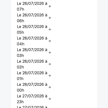
Le 28/07/2026 à
07h
Le 28/07/2026 à
06h
Le 28/07/2026 à
05h
Le 28/07/2026 à
04h
Le 28/07/2026 à
03h
Le 28/07/2026 à
02h
Le 28/07/2026 à
01h
Le 28/07/2026 à
00h
Le 27/07/2026 à
23h
Le 27/07/2026 à