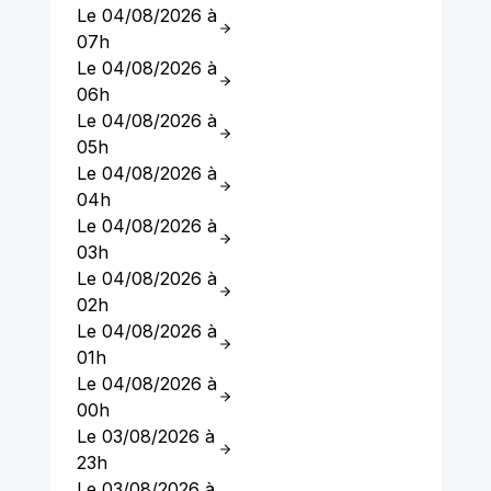
Le 04/08/2026 à
07h
Le 04/08/2026 à
06h
Le 04/08/2026 à
05h
Le 04/08/2026 à
04h
Le 04/08/2026 à
03h
Le 04/08/2026 à
02h
Le 04/08/2026 à
01h
Le 04/08/2026 à
00h
Le 03/08/2026 à
23h
Le 03/08/2026 à