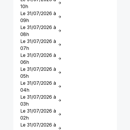
10h
Le 31/07/2026 à
09h
Le 31/07/2026 à
08h
Le 31/07/2026 à
07h
Le 31/07/2026 à
06h
Le 31/07/2026 à
05h
Le 31/07/2026 à
04h
Le 31/07/2026 à
03h
Le 31/07/2026 à
02h
Le 31/07/2026 à