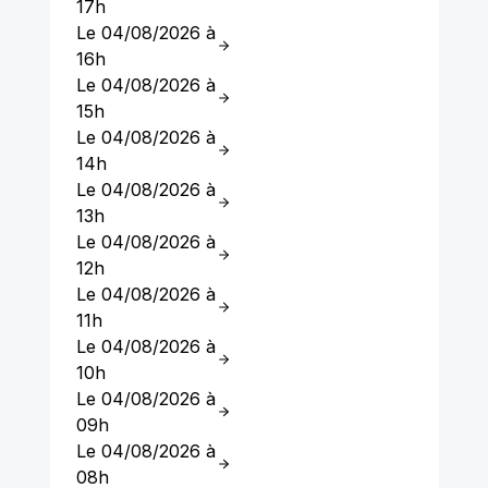
17h
Le 04/08/2026 à
16h
Le 04/08/2026 à
15h
Le 04/08/2026 à
14h
Le 04/08/2026 à
13h
Le 04/08/2026 à
12h
Le 04/08/2026 à
11h
Le 04/08/2026 à
10h
Le 04/08/2026 à
09h
Le 04/08/2026 à
08h