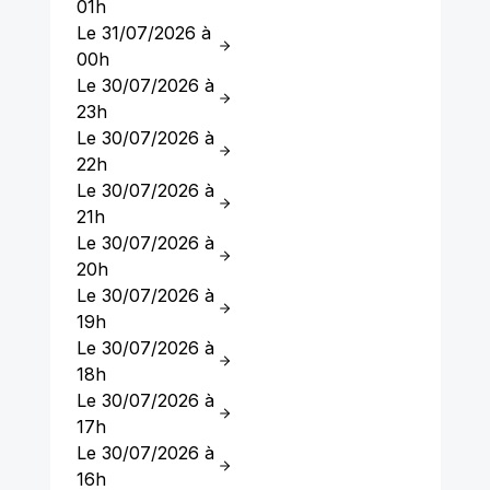
01h
Le 31/07/2026 à
00h
Le 30/07/2026 à
23h
Le 30/07/2026 à
22h
Le 30/07/2026 à
21h
Le 30/07/2026 à
20h
Le 30/07/2026 à
19h
Le 30/07/2026 à
18h
Le 30/07/2026 à
17h
Le 30/07/2026 à
16h