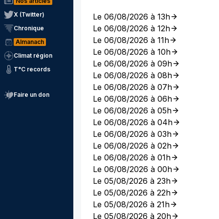
Nos articles
X (Twitter)
Le 06/08/2026 à 13h
Le 06/08/2026 à 12h
Chronique
Le 06/08/2026 à 11h
Almanach
Le 06/08/2026 à 10h
Climat région
Le 06/08/2026 à 09h
T°C records
Le 06/08/2026 à 08h
Le 06/08/2026 à 07h
Faire un don
Le 06/08/2026 à 06h
Le 06/08/2026 à 05h
Le 06/08/2026 à 04h
Le 06/08/2026 à 03h
Le 06/08/2026 à 02h
Le 06/08/2026 à 01h
Le 06/08/2026 à 00h
Le 05/08/2026 à 23h
Le 05/08/2026 à 22h
Le 05/08/2026 à 21h
Le 05/08/2026 à 20h