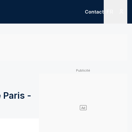
FR
Contact
Menu
Menu des
Paris -