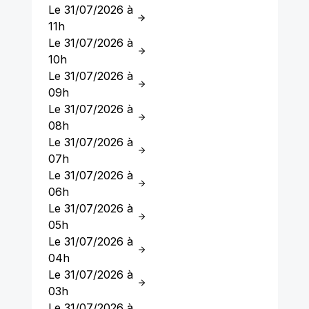
Le 31/07/2026 à
11h
Le 31/07/2026 à
10h
Le 31/07/2026 à
09h
Le 31/07/2026 à
08h
Le 31/07/2026 à
07h
Le 31/07/2026 à
06h
Le 31/07/2026 à
05h
Le 31/07/2026 à
04h
Le 31/07/2026 à
03h
Le 31/07/2026 à