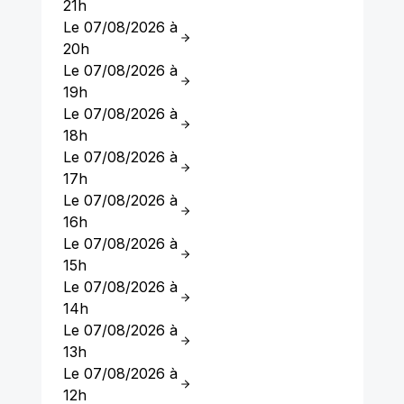
21h
Le 07/08/2026 à
20h
Le 07/08/2026 à
19h
Le 07/08/2026 à
18h
Le 07/08/2026 à
17h
Le 07/08/2026 à
16h
Le 07/08/2026 à
15h
Le 07/08/2026 à
14h
Le 07/08/2026 à
13h
Le 07/08/2026 à
12h