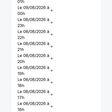
01h
Le 09/08/2026 à
00h
Le 08/08/2026 à
23h
Le 08/08/2026 à
22h
Le 08/08/2026 à
21h
Le 08/08/2026 à
20h
Le 08/08/2026 à
19h
Le 08/08/2026 à
18h
Le 08/08/2026 à
17h
Le 08/08/2026 à
16h