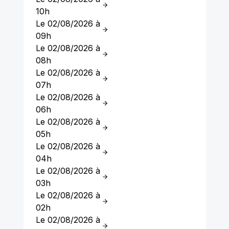
10h
Le 02/08/2026 à
09h
Le 02/08/2026 à
08h
Le 02/08/2026 à
07h
Le 02/08/2026 à
06h
Le 02/08/2026 à
05h
Le 02/08/2026 à
04h
Le 02/08/2026 à
03h
Le 02/08/2026 à
02h
Le 02/08/2026 à