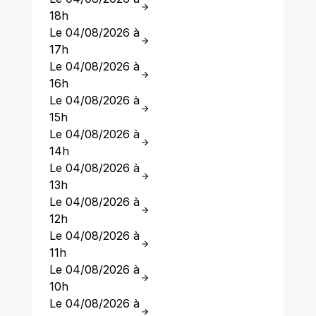
18h
Le 04/08/2026 à
17h
Le 04/08/2026 à
16h
Le 04/08/2026 à
15h
Le 04/08/2026 à
14h
Le 04/08/2026 à
13h
Le 04/08/2026 à
12h
Le 04/08/2026 à
11h
Le 04/08/2026 à
10h
Le 04/08/2026 à