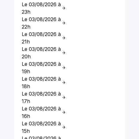
Le 03/08/2026 à
23h
Le 03/08/2026 à
22h
Le 03/08/2026 à
21h
Le 03/08/2026 à
20h
Le 03/08/2026 à
19h
Le 03/08/2026 à
18h
Le 03/08/2026 à
17h
Le 03/08/2026 à
16h
Le 03/08/2026 à
15h
Le 03/08/2026 à