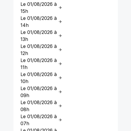
Le 01/08/2026 à
15h
Le 01/08/2026 à
14h
Le 01/08/2026 à
13h
Le 01/08/2026 à
12h
Le 01/08/2026 à
11h
Le 01/08/2026 à
10h
Le 01/08/2026 à
09h
Le 01/08/2026 à
08h
Le 01/08/2026 à
07h
Le 01/08/2026 à