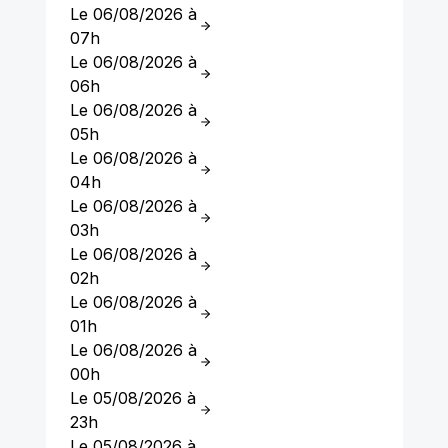
Le 06/08/2026 à
07h
Le 06/08/2026 à
06h
Le 06/08/2026 à
05h
Le 06/08/2026 à
04h
Le 06/08/2026 à
03h
Le 06/08/2026 à
02h
Le 06/08/2026 à
01h
Le 06/08/2026 à
00h
Le 05/08/2026 à
23h
Le 05/08/2026 à