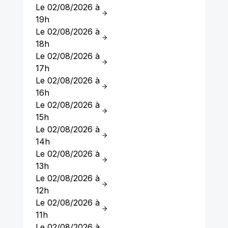
Le 02/08/2026 à
19h
Le 02/08/2026 à
18h
Le 02/08/2026 à
17h
Le 02/08/2026 à
16h
Le 02/08/2026 à
15h
Le 02/08/2026 à
14h
Le 02/08/2026 à
13h
Le 02/08/2026 à
12h
Le 02/08/2026 à
11h
Le 02/08/2026 à