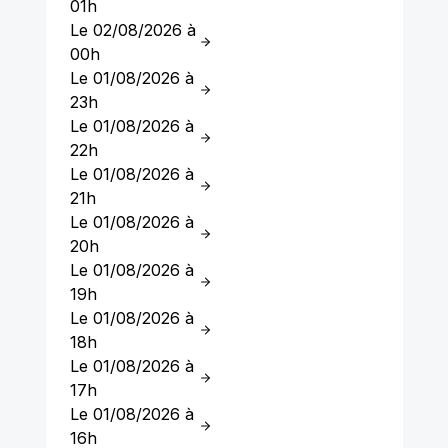
01h
Le 02/08/2026 à
00h
Le 01/08/2026 à
23h
Le 01/08/2026 à
22h
Le 01/08/2026 à
21h
Le 01/08/2026 à
20h
Le 01/08/2026 à
19h
Le 01/08/2026 à
18h
Le 01/08/2026 à
17h
Le 01/08/2026 à
16h