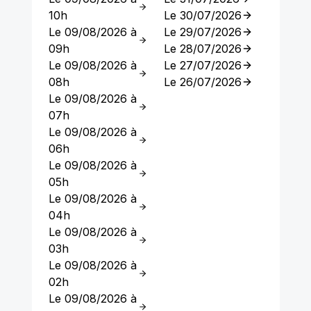
10h
Le 30/07/2026
Le 09/08/2026 à
Le 29/07/2026
09h
Le 28/07/2026
Le 09/08/2026 à
Le 27/07/2026
08h
Le 26/07/2026
Le 09/08/2026 à
07h
Le 09/08/2026 à
06h
Le 09/08/2026 à
05h
Le 09/08/2026 à
04h
Le 09/08/2026 à
03h
Le 09/08/2026 à
02h
Le 09/08/2026 à