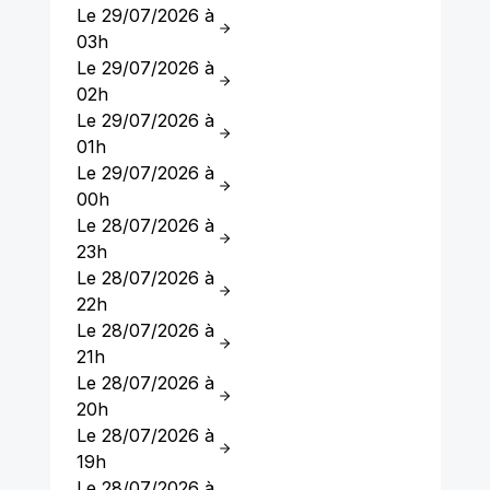
Le 29/07/2026 à
03h
Le 29/07/2026 à
02h
Le 29/07/2026 à
01h
Le 29/07/2026 à
00h
Le 28/07/2026 à
23h
Le 28/07/2026 à
22h
Le 28/07/2026 à
21h
Le 28/07/2026 à
20h
Le 28/07/2026 à
19h
Le 28/07/2026 à