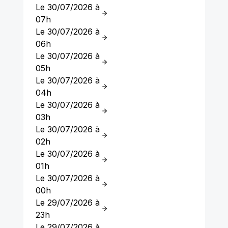
Le 30/07/2026 à
07h
Le 30/07/2026 à
06h
Le 30/07/2026 à
05h
Le 30/07/2026 à
04h
Le 30/07/2026 à
03h
Le 30/07/2026 à
02h
Le 30/07/2026 à
01h
Le 30/07/2026 à
00h
Le 29/07/2026 à
23h
Le 29/07/2026 à