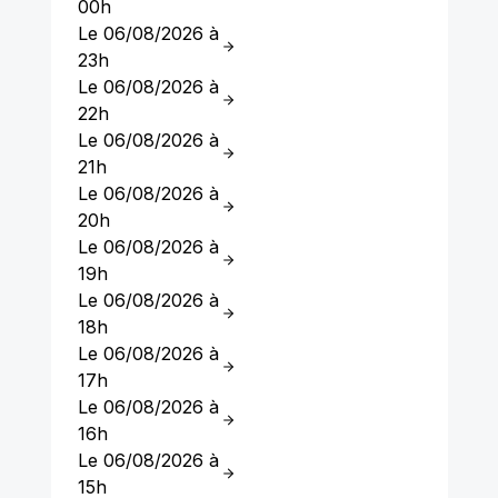
00h
Le 06/08/2026 à
23h
Le 06/08/2026 à
22h
Le 06/08/2026 à
21h
Le 06/08/2026 à
20h
Le 06/08/2026 à
19h
Le 06/08/2026 à
18h
Le 06/08/2026 à
17h
Le 06/08/2026 à
16h
Le 06/08/2026 à
15h