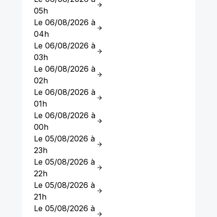
05h
Le 06/08/2026 à
04h
Le 06/08/2026 à
03h
Le 06/08/2026 à
02h
Le 06/08/2026 à
01h
Le 06/08/2026 à
00h
Le 05/08/2026 à
23h
Le 05/08/2026 à
22h
Le 05/08/2026 à
21h
Le 05/08/2026 à