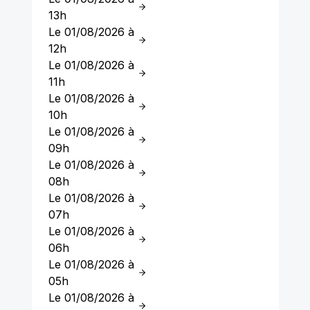
13h
Le 01/08/2026 à
12h
Le 01/08/2026 à
11h
Le 01/08/2026 à
10h
Le 01/08/2026 à
09h
Le 01/08/2026 à
08h
Le 01/08/2026 à
07h
Le 01/08/2026 à
06h
Le 01/08/2026 à
05h
Le 01/08/2026 à