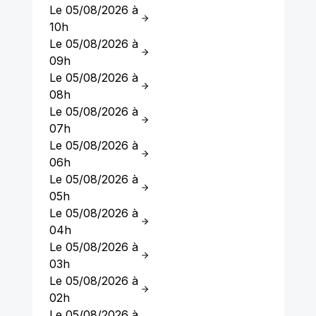
Le 05/08/2026 à
10h
Le 05/08/2026 à
09h
Le 05/08/2026 à
08h
Le 05/08/2026 à
07h
Le 05/08/2026 à
06h
Le 05/08/2026 à
05h
Le 05/08/2026 à
04h
Le 05/08/2026 à
03h
Le 05/08/2026 à
02h
Le 05/08/2026 à