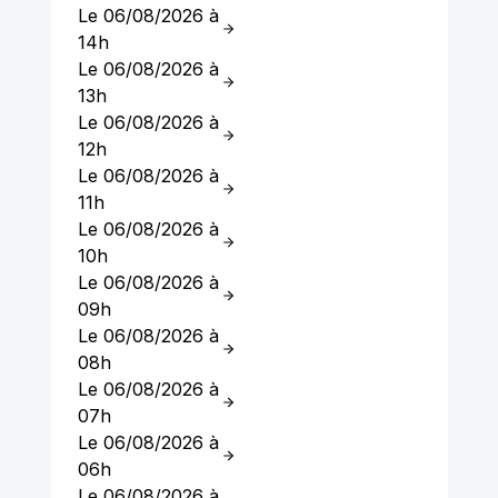
Le 06/08/2026 à
14h
Le 06/08/2026 à
13h
Le 06/08/2026 à
12h
Le 06/08/2026 à
11h
Le 06/08/2026 à
10h
Le 06/08/2026 à
09h
Le 06/08/2026 à
08h
Le 06/08/2026 à
07h
Le 06/08/2026 à
06h
Le 06/08/2026 à