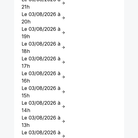
21h
Le 03/08/2026 à
20h
Le 03/08/2026 à
19h
Le 03/08/2026 à
18h
Le 03/08/2026 à
17h
Le 03/08/2026 à
16h
Le 03/08/2026 à
15h
Le 03/08/2026 à
14h
Le 03/08/2026 à
13h
Le 03/08/2026 à