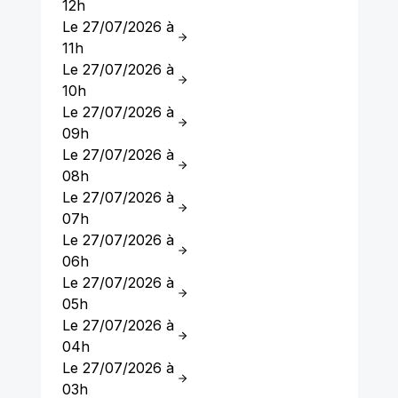
12h
Le 27/07/2026 à
11h
Le 27/07/2026 à
10h
Le 27/07/2026 à
09h
Le 27/07/2026 à
08h
Le 27/07/2026 à
07h
Le 27/07/2026 à
06h
Le 27/07/2026 à
05h
Le 27/07/2026 à
04h
Le 27/07/2026 à
03h