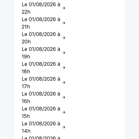
Le 01/08/2026 à
22h
Le 01/08/2026 à
21h
Le 01/08/2026 à
20h
Le 01/08/2026 à
19h
Le 01/08/2026 à
18h
Le 01/08/2026 à
17h
Le 01/08/2026 à
16h
Le 01/08/2026 à
15h
Le 01/08/2026 à
14h
Le 01/08/2026 à