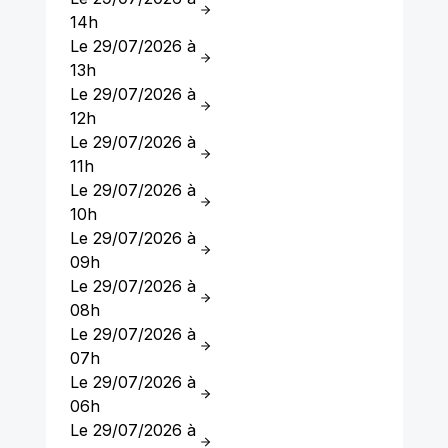
14h
Le 29/07/2026 à
13h
Le 29/07/2026 à
12h
Le 29/07/2026 à
11h
Le 29/07/2026 à
10h
Le 29/07/2026 à
09h
Le 29/07/2026 à
08h
Le 29/07/2026 à
07h
Le 29/07/2026 à
06h
Le 29/07/2026 à