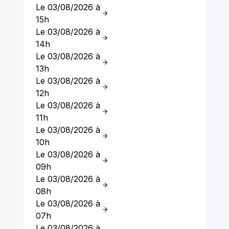
Le 03/08/2026 à
15h
Le 03/08/2026 à
14h
Le 03/08/2026 à
13h
Le 03/08/2026 à
12h
Le 03/08/2026 à
11h
Le 03/08/2026 à
10h
Le 03/08/2026 à
09h
Le 03/08/2026 à
08h
Le 03/08/2026 à
07h
Le 03/08/2026 à