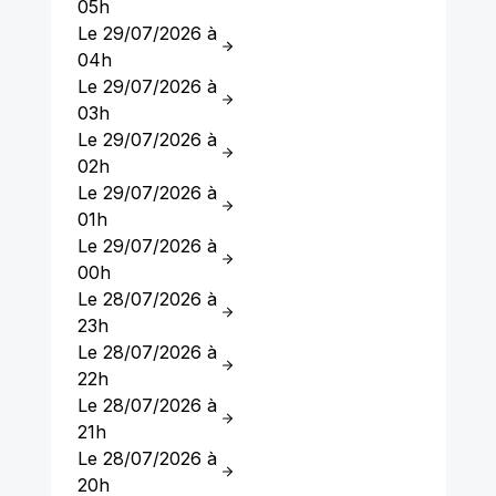
05h
Le 29/07/2026 à
04h
Le 29/07/2026 à
03h
Le 29/07/2026 à
02h
Le 29/07/2026 à
01h
Le 29/07/2026 à
00h
Le 28/07/2026 à
23h
Le 28/07/2026 à
22h
Le 28/07/2026 à
21h
Le 28/07/2026 à
20h