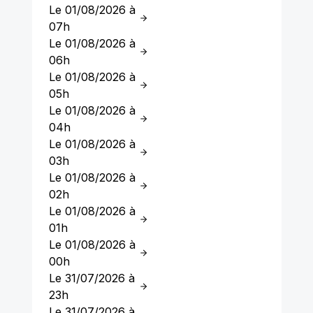
Le 01/08/2026 à
07h
Le 01/08/2026 à
06h
Le 01/08/2026 à
05h
Le 01/08/2026 à
04h
Le 01/08/2026 à
03h
Le 01/08/2026 à
02h
Le 01/08/2026 à
01h
Le 01/08/2026 à
00h
Le 31/07/2026 à
23h
Le 31/07/2026 à