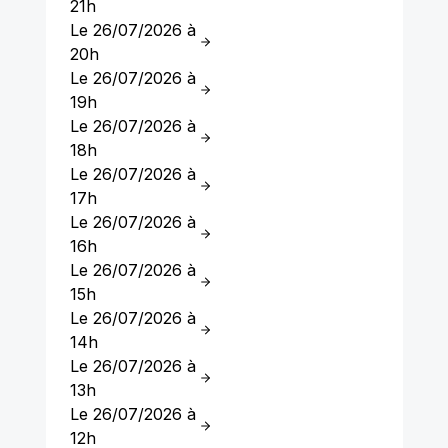
21h
Le 26/07/2026 à
20h
Le 26/07/2026 à
19h
Le 26/07/2026 à
18h
Le 26/07/2026 à
17h
Le 26/07/2026 à
16h
Le 26/07/2026 à
15h
Le 26/07/2026 à
14h
Le 26/07/2026 à
13h
Le 26/07/2026 à
12h