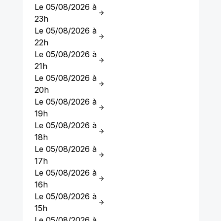
Le 05/08/2026 à
23h
Le 05/08/2026 à
22h
Le 05/08/2026 à
21h
Le 05/08/2026 à
20h
Le 05/08/2026 à
19h
Le 05/08/2026 à
18h
Le 05/08/2026 à
17h
Le 05/08/2026 à
16h
Le 05/08/2026 à
15h
Le 05/08/2026 à