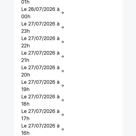
01h
Le 28/07/2026 à
00h
Le 27/07/2026 à
23h
Le 27/07/2026 à
22h
Le 27/07/2026 à
21h
Le 27/07/2026 à
20h
Le 27/07/2026 à
19h
Le 27/07/2026 à
18h
Le 27/07/2026 à
17h
Le 27/07/2026 à
16h