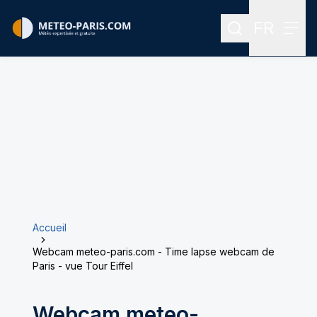
FR
Rechercher
Menu
Menu des
Accueil
Webcam meteo-paris.com - Time lapse webcam de
Paris - vue Tour Eiffel
Webcam meteo-