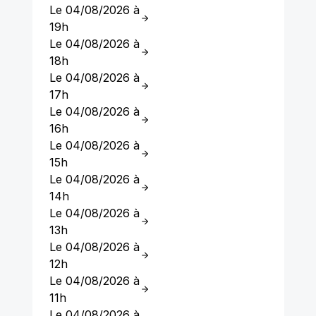
Le 04/08/2026 à
19h
Le 04/08/2026 à
18h
Le 04/08/2026 à
17h
Le 04/08/2026 à
16h
Le 04/08/2026 à
15h
Le 04/08/2026 à
14h
Le 04/08/2026 à
13h
Le 04/08/2026 à
12h
Le 04/08/2026 à
11h
Le 04/08/2026 à