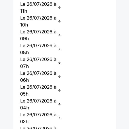
Le 26/07/2026 à
11h
Le 26/07/2026 à
10h
Le 26/07/2026 à
09h
Le 26/07/2026 à
08h
Le 26/07/2026 à
07h
Le 26/07/2026 à
06h
Le 26/07/2026 à
05h
Le 26/07/2026 à
04h
Le 26/07/2026 à
03h
Le 26/07/2026 à