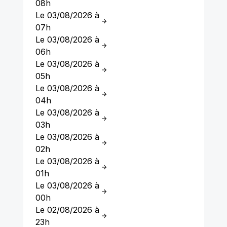
08h
Le 03/08/2026 à
07h
Le 03/08/2026 à
06h
Le 03/08/2026 à
05h
Le 03/08/2026 à
04h
Le 03/08/2026 à
03h
Le 03/08/2026 à
02h
Le 03/08/2026 à
01h
Le 03/08/2026 à
00h
Le 02/08/2026 à
23h