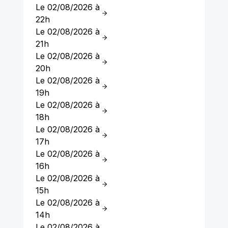
Le 02/08/2026 à
22h
Le 02/08/2026 à
21h
Le 02/08/2026 à
20h
Le 02/08/2026 à
19h
Le 02/08/2026 à
18h
Le 02/08/2026 à
17h
Le 02/08/2026 à
16h
Le 02/08/2026 à
15h
Le 02/08/2026 à
14h
Le 02/08/2026 à