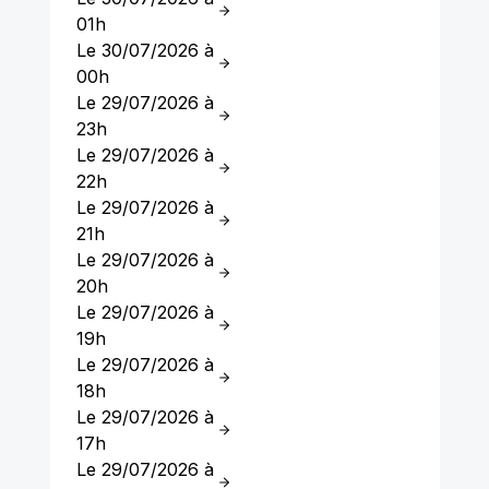
01h
Le 30/07/2026 à
00h
Le 29/07/2026 à
23h
Le 29/07/2026 à
22h
Le 29/07/2026 à
21h
Le 29/07/2026 à
20h
Le 29/07/2026 à
19h
Le 29/07/2026 à
18h
Le 29/07/2026 à
17h
Le 29/07/2026 à