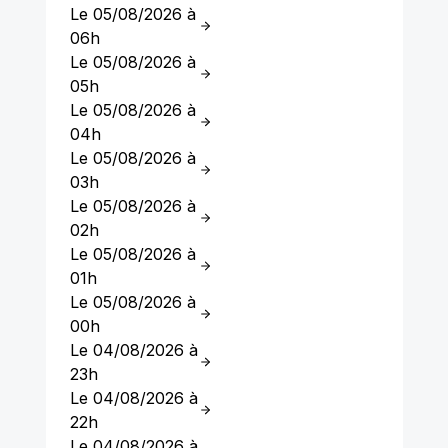
Le 05/08/2026 à
06h
Le 05/08/2026 à
05h
Le 05/08/2026 à
04h
Le 05/08/2026 à
03h
Le 05/08/2026 à
02h
Le 05/08/2026 à
01h
Le 05/08/2026 à
00h
Le 04/08/2026 à
23h
Le 04/08/2026 à
22h
Le 04/08/2026 à