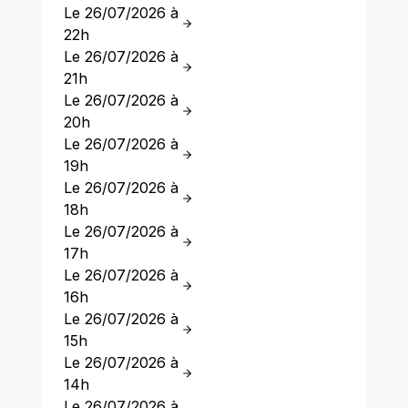
Le 26/07/2026 à
22h
Le 26/07/2026 à
21h
Le 26/07/2026 à
20h
Le 26/07/2026 à
19h
Le 26/07/2026 à
18h
Le 26/07/2026 à
17h
Le 26/07/2026 à
16h
Le 26/07/2026 à
15h
Le 26/07/2026 à
14h
Le 26/07/2026 à