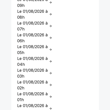
09h
Le 01/08/2026 à
08h
Le 01/08/2026 à
07h
Le 01/08/2026 à
06h
Le 01/08/2026 à
05h
Le 01/08/2026 à
04h
Le 01/08/2026 à
03h
Le 01/08/2026 à
02h
Le 01/08/2026 à
01h
Le 01/08/2026 à