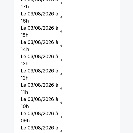
17h
Le 03/08/2026 à
16h
Le 03/08/2026 à
15h
Le 03/08/2026 à
14h
Le 03/08/2026 à
13h
Le 03/08/2026 à
12h
Le 03/08/2026 à
11h
Le 03/08/2026 à
10h
Le 03/08/2026 à
09h
Le 03/08/2026 à