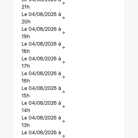
21h
Le 04/08/2026 à
20h
Le 04/08/2026 à
19h
Le 04/08/2026 à
18h
Le 04/08/2026 à
17h
Le 04/08/2026 à
16h
Le 04/08/2026 à
15h
Le 04/08/2026 à
14h
Le 04/08/2026 à
13h
Le 04/08/2026 à