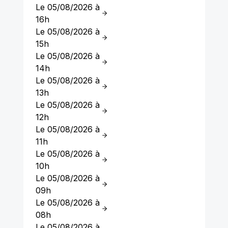
Le 05/08/2026 à
16h
Le 05/08/2026 à
15h
Le 05/08/2026 à
14h
Le 05/08/2026 à
13h
Le 05/08/2026 à
12h
Le 05/08/2026 à
11h
Le 05/08/2026 à
10h
Le 05/08/2026 à
09h
Le 05/08/2026 à
08h
Le 05/08/2026 à