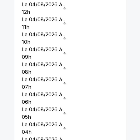
Le 04/08/2026 à
12h
Le 04/08/2026 à
11h
Le 04/08/2026 à
10h
Le 04/08/2026 à
09h
Le 04/08/2026 à
08h
Le 04/08/2026 à
07h
Le 04/08/2026 à
06h
Le 04/08/2026 à
05h
Le 04/08/2026 à
04h
Le 04/08/2026 à