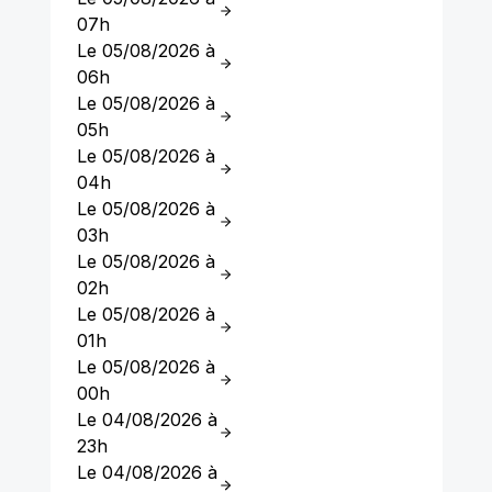
07h
Le 05/08/2026 à
06h
Le 05/08/2026 à
05h
Le 05/08/2026 à
04h
Le 05/08/2026 à
03h
Le 05/08/2026 à
02h
Le 05/08/2026 à
01h
Le 05/08/2026 à
00h
Le 04/08/2026 à
23h
Le 04/08/2026 à