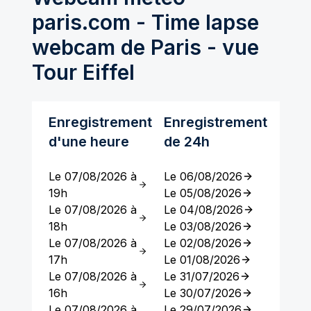
paris.com - Time lapse
webcam de Paris - vue
Tour Eiffel
Enregistrement
Enregistrement
d'une heure
de 24h
Le 07/08/2026 à
Le 06/08/2026
19h
Le 05/08/2026
Le 07/08/2026 à
Le 04/08/2026
18h
Le 03/08/2026
Le 07/08/2026 à
Le 02/08/2026
17h
Le 01/08/2026
Le 07/08/2026 à
Le 31/07/2026
16h
Le 30/07/2026
Le 07/08/2026 à
Le 29/07/2026