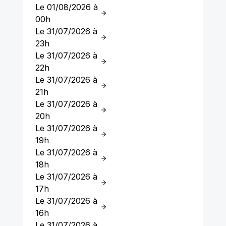
Le 01/08/2026 à
00h
Le 31/07/2026 à
23h
Le 31/07/2026 à
22h
Le 31/07/2026 à
21h
Le 31/07/2026 à
20h
Le 31/07/2026 à
19h
Le 31/07/2026 à
18h
Le 31/07/2026 à
17h
Le 31/07/2026 à
16h
Le 31/07/2026 à