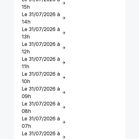
15h
Le 31/07/2026 à
14h
Le 31/07/2026 à
13h
Le 31/07/2026 à
12h
Le 31/07/2026 à
11h
Le 31/07/2026 à
10h
Le 31/07/2026 à
09h
Le 31/07/2026 à
08h
Le 31/07/2026 à
07h
Le 31/07/2026 à