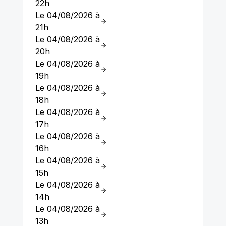
22h
Le 04/08/2026 à
21h
Le 04/08/2026 à
20h
Le 04/08/2026 à
19h
Le 04/08/2026 à
18h
Le 04/08/2026 à
17h
Le 04/08/2026 à
16h
Le 04/08/2026 à
15h
Le 04/08/2026 à
14h
Le 04/08/2026 à
13h