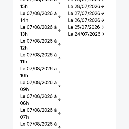
15h
Le 28/07/2026
Le 07/08/2026 à
Le 27/07/2026
14h
Le 26/07/2026
Le 07/08/2026 à
Le 25/07/2026
13h
Le 24/07/2026
Le 07/08/2026 à
12h
Le 07/08/2026 à
11h
Le 07/08/2026 à
10h
Le 07/08/2026 à
09h
Le 07/08/2026 à
08h
Le 07/08/2026 à
07h
Le 07/08/2026 à