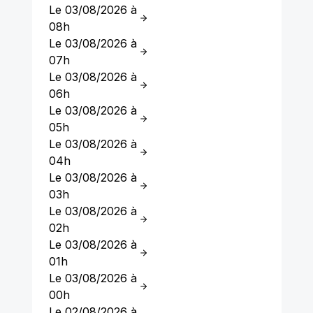
Le 03/08/2026 à
08h
Le 03/08/2026 à
07h
Le 03/08/2026 à
06h
Le 03/08/2026 à
05h
Le 03/08/2026 à
04h
Le 03/08/2026 à
03h
Le 03/08/2026 à
02h
Le 03/08/2026 à
01h
Le 03/08/2026 à
00h
Le 02/08/2026 à