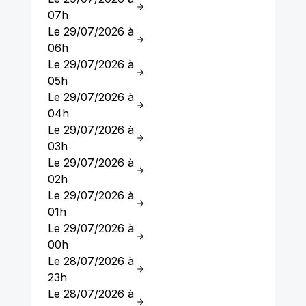
07h
Le 29/07/2026 à
06h
Le 29/07/2026 à
05h
Le 29/07/2026 à
04h
Le 29/07/2026 à
03h
Le 29/07/2026 à
02h
Le 29/07/2026 à
01h
Le 29/07/2026 à
00h
Le 28/07/2026 à
23h
Le 28/07/2026 à