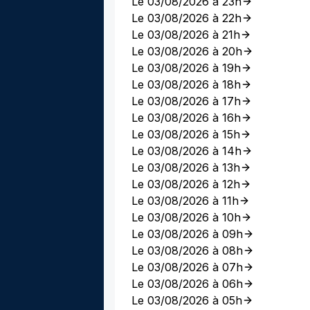
Le 03/08/2026 à 23h
Le 03/08/2026 à 22h
Le 03/08/2026 à 21h
Le 03/08/2026 à 20h
Le 03/08/2026 à 19h
Le 03/08/2026 à 18h
Le 03/08/2026 à 17h
Le 03/08/2026 à 16h
Le 03/08/2026 à 15h
Le 03/08/2026 à 14h
Le 03/08/2026 à 13h
Le 03/08/2026 à 12h
Le 03/08/2026 à 11h
Le 03/08/2026 à 10h
Le 03/08/2026 à 09h
Le 03/08/2026 à 08h
Le 03/08/2026 à 07h
Le 03/08/2026 à 06h
Le 03/08/2026 à 05h