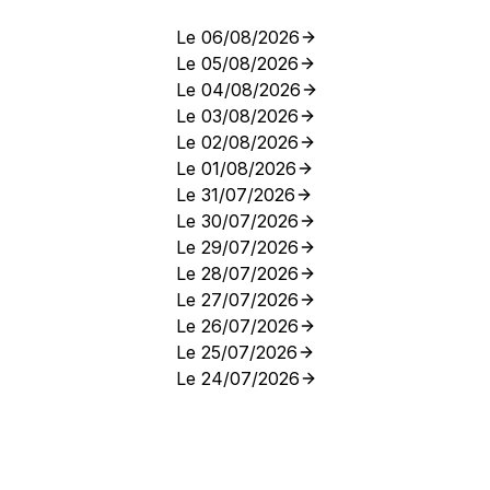
Le 06/08/2026
Le 05/08/2026
Le 04/08/2026
Le 03/08/2026
Le 02/08/2026
Le 01/08/2026
Le 31/07/2026
Le 30/07/2026
Le 29/07/2026
Le 28/07/2026
Le 27/07/2026
Le 26/07/2026
Le 25/07/2026
Le 24/07/2026