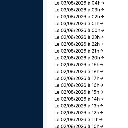
Le 03/08/2026 à 04h
Le 03/08/2026 à 03h
Le 03/08/2026 à 02h
Le 03/08/2026 à 01h
Le 03/08/2026 à 00h
Le 02/08/2026 à 23h
Le 02/08/2026 à 22h
Le 02/08/2026 à 21h
Le 02/08/2026 à 20h
Le 02/08/2026 à 19h
Le 02/08/2026 à 18h
Le 02/08/2026 à 17h
Le 02/08/2026 à 16h
Le 02/08/2026 à 15h
Le 02/08/2026 à 14h
Le 02/08/2026 à 13h
Le 02/08/2026 à 12h
Le 02/08/2026 à 11h
Le 02/08/2026 à 10h