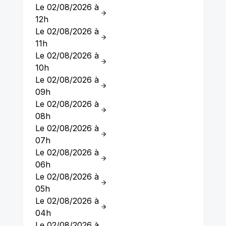
Le 02/08/2026 à
12h
Le 02/08/2026 à
11h
Le 02/08/2026 à
10h
Le 02/08/2026 à
09h
Le 02/08/2026 à
08h
Le 02/08/2026 à
07h
Le 02/08/2026 à
06h
Le 02/08/2026 à
05h
Le 02/08/2026 à
04h
Le 02/08/2026 à