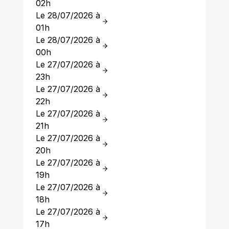
02h
Le 28/07/2026 à
01h
Le 28/07/2026 à
00h
Le 27/07/2026 à
23h
Le 27/07/2026 à
22h
Le 27/07/2026 à
21h
Le 27/07/2026 à
20h
Le 27/07/2026 à
19h
Le 27/07/2026 à
18h
Le 27/07/2026 à
17h