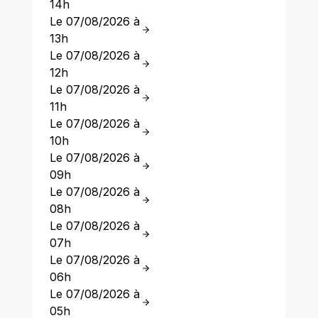
14h
Le 07/08/2026 à
13h
Le 07/08/2026 à
12h
Le 07/08/2026 à
11h
Le 07/08/2026 à
10h
Le 07/08/2026 à
09h
Le 07/08/2026 à
08h
Le 07/08/2026 à
07h
Le 07/08/2026 à
06h
Le 07/08/2026 à
05h