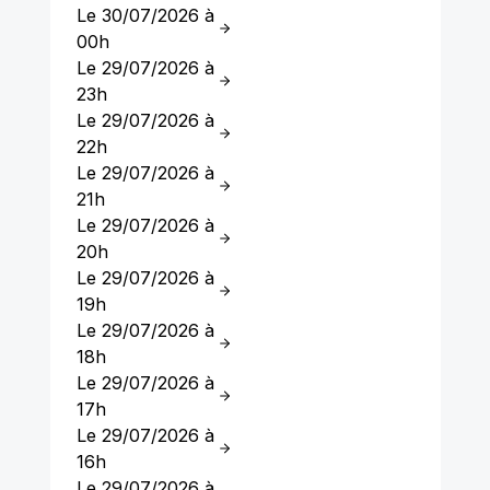
Le 30/07/2026 à
00h
Le 29/07/2026 à
23h
Le 29/07/2026 à
22h
Le 29/07/2026 à
21h
Le 29/07/2026 à
20h
Le 29/07/2026 à
19h
Le 29/07/2026 à
18h
Le 29/07/2026 à
17h
Le 29/07/2026 à
16h
Le 29/07/2026 à