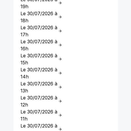
19h
Le 30/07/2026 à
18h
Le 30/07/2026 à
17h
Le 30/07/2026 à
16h
Le 30/07/2026 à
15h
Le 30/07/2026 à
14h
Le 30/07/2026 à
13h
Le 30/07/2026 à
12h
Le 30/07/2026 à
11h
Le 30/07/2026 à