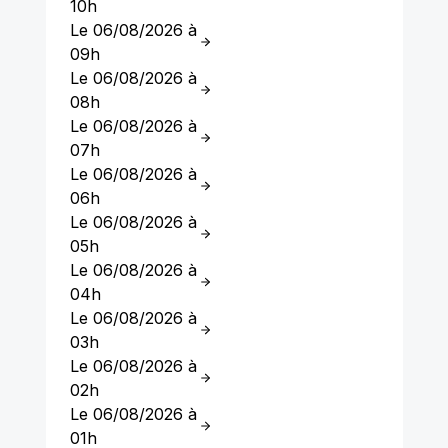
10h
Le 06/08/2026 à
09h
Le 06/08/2026 à
08h
Le 06/08/2026 à
07h
Le 06/08/2026 à
06h
Le 06/08/2026 à
05h
Le 06/08/2026 à
04h
Le 06/08/2026 à
03h
Le 06/08/2026 à
02h
Le 06/08/2026 à
01h