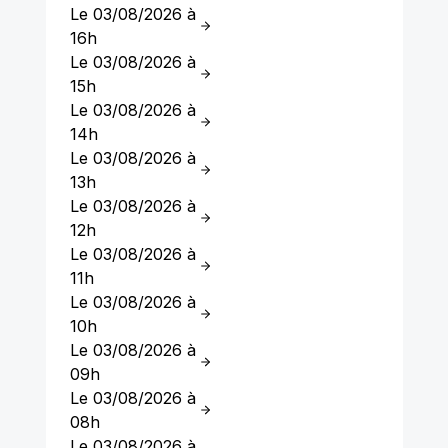
Le 03/08/2026 à
16h
Le 03/08/2026 à
15h
Le 03/08/2026 à
14h
Le 03/08/2026 à
13h
Le 03/08/2026 à
12h
Le 03/08/2026 à
11h
Le 03/08/2026 à
10h
Le 03/08/2026 à
09h
Le 03/08/2026 à
08h
Le 03/08/2026 à