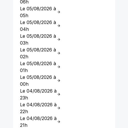
06h
Le 05/08/2026 à
05h
Le 05/08/2026 à
04h
Le 05/08/2026 à
03h
Le 05/08/2026 à
02h
Le 05/08/2026 à
01h
Le 05/08/2026 à
00h
Le 04/08/2026 à
23h
Le 04/08/2026 à
22h
Le 04/08/2026 à
21h