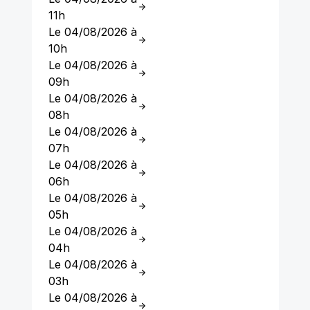
11h
Le 04/08/2026 à
10h
Le 04/08/2026 à
09h
Le 04/08/2026 à
08h
Le 04/08/2026 à
07h
Le 04/08/2026 à
06h
Le 04/08/2026 à
05h
Le 04/08/2026 à
04h
Le 04/08/2026 à
03h
Le 04/08/2026 à