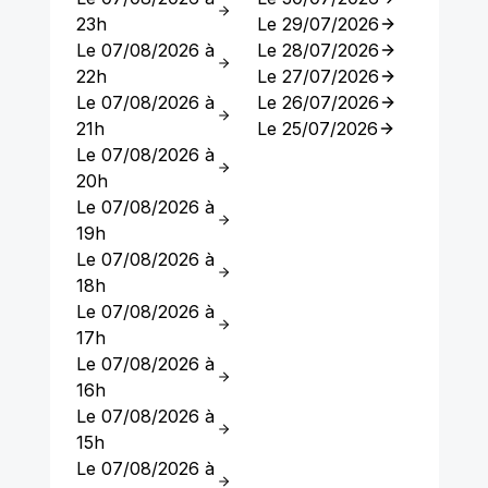
23h
Le 29/07/2026
Le 07/08/2026 à
Le 28/07/2026
22h
Le 27/07/2026
Le 07/08/2026 à
Le 26/07/2026
21h
Le 25/07/2026
Le 07/08/2026 à
20h
Le 07/08/2026 à
19h
Le 07/08/2026 à
18h
Le 07/08/2026 à
17h
Le 07/08/2026 à
16h
Le 07/08/2026 à
15h
Le 07/08/2026 à